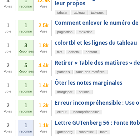
4
1
12.9k
leur propos
Votes
réponse
Vues
tabular
tableau
tableaux
Comment enlever le numéro de la
1
1
2.5k
vote
réponse
Vues
pagination
maketitle
colortbl et les lignes du tableau
1
3
1.8k
vote
Réponses
Vues
filet
colortbl
contour
Retirer « Table des matières » de
2
5
4.4k
Votes
Réponses
Vues
yathesis
table-des-matières
Ôter les notes marginales
1
1
1.4k
vote
réponse
Vues
marginpar
options
Erreur incompréhensible : Use of 
2
1
1.3k
Votes
réponse
Vues
erreur
incompréhensible
Lettre GUTenberg 56 : Fonte Ro
2
1
1.1k
Votes
réponse
Vues
gutenberg
robotoflex
fonte