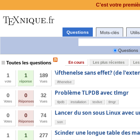
C'est votre premièr
Questions
Mots-clés
Utili
Questions
Toutes les questions
En cours
Les plus récentes
Les
\ifthenelse sans effet? (de l'exte
1
1
189
vote
réponse
Vues
ifthenelse
Problème TLPDB avec tlmgr
0
0
32
Votes
Réponses
Vues
tlpdb
installation
texlive
tlmgr
Lancer du son sous Linux avec un
0
0
74
Votes
Réponses
Vues
son
Scinder une longue table des ma
1
1
277