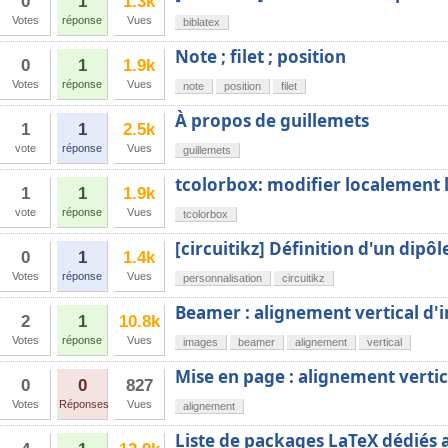
0
1
1.3k
Votes
réponse
Vues
biblatex
Note ; filet ; position
0
1
1.9k
Votes
réponse
Vues
note
position
filet
À propos de guillemets
1
1
2.5k
vote
réponse
Vues
guillemets
tcolorbox: modifier localement 
1
1
1.9k
vote
réponse
Vues
tcolorbox
[circuitikz] Définition d'un dipôl
0
1
1.4k
Votes
réponse
Vues
personnalisation
circuitikz
Beamer : alignement vertical d'
2
1
10.8k
Votes
réponse
Vues
images
beamer
alignement
vertical
Mise en page : alignement vertic
0
0
827
Votes
Réponses
Vues
alignement
Liste de packages LaTeX dédiés 