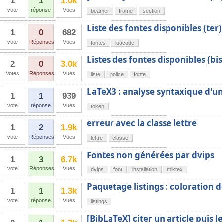
1
1
1.0k
vote
réponse
Vues
beamer
frame
section
Liste des fontes disponibles (ter)
1
0
682
vote
Réponses
Vues
fontes
luacode
Listes des fontes disponibles (bis
2
0
3.0k
Votes
Réponses
Vues
liste
police
fonte
LaTeX3 : analyse syntaxique d'u
1
1
939
vote
réponse
Vues
token
erreur avec la classe lettre
1
2
1.9k
vote
Réponses
Vues
lettre
classe
Fontes non générées par dvips
1
3
6.7k
vote
Réponses
Vues
dvips
font
installation
miktex
Paquetage listings : coloration 
1
1
1.3k
vote
réponse
Vues
listings
[BibLaTeX] citer un article puis l