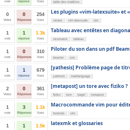
vote
réponse
Vues
table-des-matières
Les plugins «vim-latexsuite» et 
0
0
254
Votes
Réponses
Vues
vimtex
vim-latexsuite
vim
Tableau avec entêtes en diagona
1
1
1.3k
vote
réponse
Vues
nicematrix
tableau
Piloter du son dans un pdf Beam
1
0
310
vote
Réponses
Vues
beamer
son
[yathesis] Problème page de ti
1
1
679
vote
réponse
Vues
yathesis
mainlanguage
[metapost] un tore avec fiziko ?
2
0
361
Votes
Réponses
Vues
fiziko
tore
bagel
metapost
Macrocommande vim pour éditer
1
3
1.1k
vote
Réponses
Vues
footnote
vim
latexmk et glossaries
1
1
1.5k