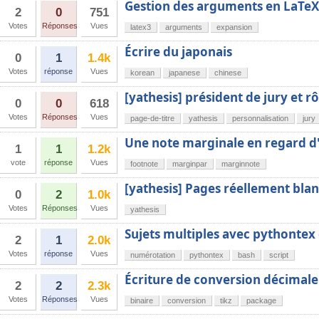
Gestion des arguments en LaTe
2
0
751
Votes
Réponses
Vues
latex3
arguments
expansion
Écrire du japonais
0
1
1.4k
Votes
réponse
Vues
korean
japanese
chinese
[yathesis] président de jury et rô
0
0
618
Votes
Réponses
Vues
page-de-titre
yathesis
personnalisation
jury
Une note marginale en regard d'
1
1
1.2k
vote
réponse
Vues
footnote
marginpar
marginnote
[yathesis] Pages réellement blan
0
2
1.0k
Votes
Réponses
Vues
yathesis
Sujets multiples avec pythonte
2
1
2.0k
Votes
réponse
Vues
numérotation
pythontex
bash
script
Écriture de conversion décimale
2
2
2.3k
Votes
Réponses
Vues
binaire
conversion
tikz
package