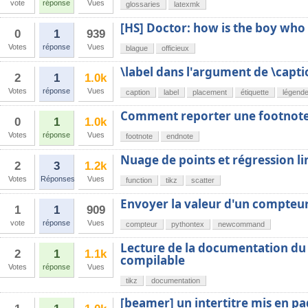
vote
réponse
Vues
glossaries
latexmk
[HS] Doctor: how is the boy who 
0
1
939
Votes
réponse
Vues
blague
officieux
\label dans l'argument de \capti
2
1
1.0k
Votes
réponse
Vues
caption
label
placement
étiquette
légend
Comment reporter une footnote 
0
1
1.0k
Votes
réponse
Vues
footnote
endnote
Nuage de points et régression li
2
3
1.2k
Votes
Réponses
Vues
function
tikz
scatter
Envoyer la valeur d'un compteu
1
1
909
vote
réponse
Vues
compteur
pythontex
newcommand
Lecture de la documentation du
2
1
1.1k
compilable
Votes
réponse
Vues
tikz
documentation
[beamer] un intertitre mis en p