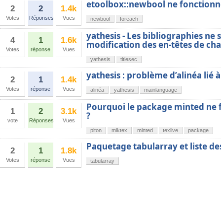
etoolbox::newbool ne fonctionne
2
2
1.4k
Votes
Réponses
Vues
newbool
foreach
yathesis - Les bibliographies ne 
4
1
1.6k
modification des en-têtes de cha
Votes
réponse
Vues
yathesis
titlesec
yathesis : problème d’alinéa lié
2
1
1.4k
Votes
réponse
Vues
alinéa
yathesis
mainlanguage
Pourquoi le package minted ne 
1
2
3.1k
?
vote
Réponses
Vues
piton
miktex
minted
texlive
package
Paquetage tabularray et liste de
2
1
1.8k
Votes
réponse
Vues
tabularray