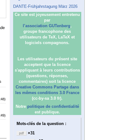
DANTE-Frühjahrstagung März 2026
Ce site est joyeusement entretenu
par
l’association GUTenberg
,
ade
groupe francophone des
utilisateurs de TeX, LaTeX et
logiciels compagnons.
Les utilisateurs du présent site
acceptent que la licence
s'appliquant à leurs contributions
(questions, réponses,
commentaires) soit la licence
%
Creative Commons Partage dans
les mêmes conditions 3.0 France
(cc-by-sa 3.0 fr).
:48)
Notre
politique de confidentialité
est publique.
:49)
Mots-clés de la question :
×31
pdf