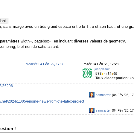
dant
te, sans marge avec un très grand espace entre le Titre et son haut, et une gr
 paramètres width=, pagebox=, en incluant diverses valeurs de geometry,
ntering, bref rien de satisfaisant.
Modifiée
04 Fév '25, 17:30
Posée
04 Fév '25, 17:28
joseph-tux
573
●
4
●
54
●
90
Taux d'acceptation :
6
53/36296
samcarter
(04 Fév '25, 17
v.net/2024/11/05/engine-news-from-the-latex-project
samcarter
(04 Fév '25, 17
estion !