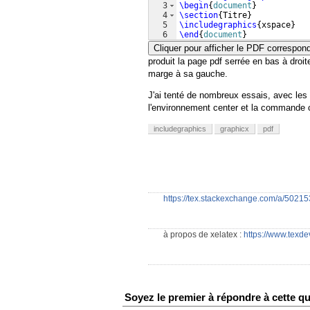
3
\begin
{
document
}
4
\section
{
Titre
}
5
\includegraphics
{
xspace
}
6
\end
{
document
}
Cliquer pour afficher le PDF correspon
produit la page pdf serrée en bas à droi
marge à sa gauche.
J'ai tenté de nombreux essais, avec les
l'environnement center et la commande ce
includegraphics
graphicx
pdf
https://tex.stackexchange.com/a/5021
à propos de xelatex :
https://www.texde
Soyez le premier à répondre à cette qu