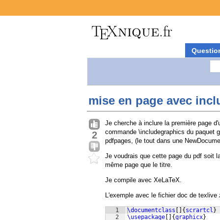
Questio
mise en page avec incl
Je cherche à inclure la première page d'u
commande \includegraphics du paquet gr
2
pdfpages, (le tout dans une NewDocu
Je voudrais que cette page du pdf soit la
même page que le titre.
Je compile avec XeLaTeX.
L'exemple avec le fichier doc de texlive
1
\documentclass
[
]
{
scrartcl
}
2
\usepackage
[
]
{
graphicx
}