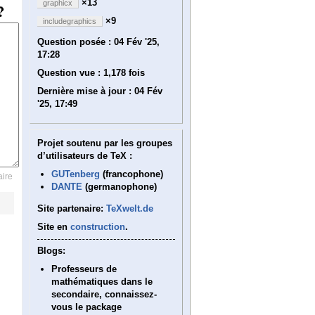
×13
graphicx
×9
includegraphics
Question posée :
04 Fév '25,
17:28
Question vue :
1,178 fois
Dernière mise à jour :
04 Fév
'25, 17:49
Projet soutenu par les groupes
d’utilisateurs de TeX :
GUTenberg
(francophone)
ire
DANTE
(germanophone)
Site partenaire:
TeXwelt.de
Site en
construction
.
Blogs:
Professeurs de
mathématiques dans le
secondaire, connaissez-
vous le package