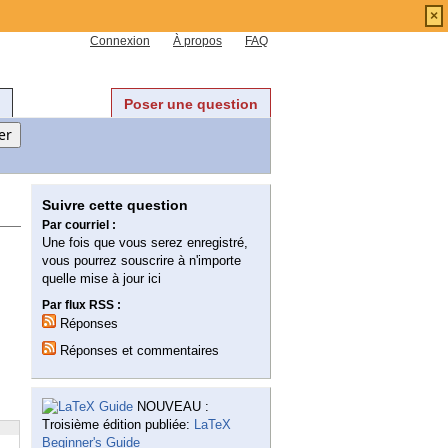
×
Connexion
À propos
FAQ
Poser une question
Suivre cette question
Par courriel :
Une fois que vous serez enregistré,
vous pourrez souscrire à n'importe
quelle mise à jour ici
Par flux RSS :
Réponses
Réponses et commentaires
NOUVEAU :
Troisième édition publiée:
LaTeX
Beginner's Guide