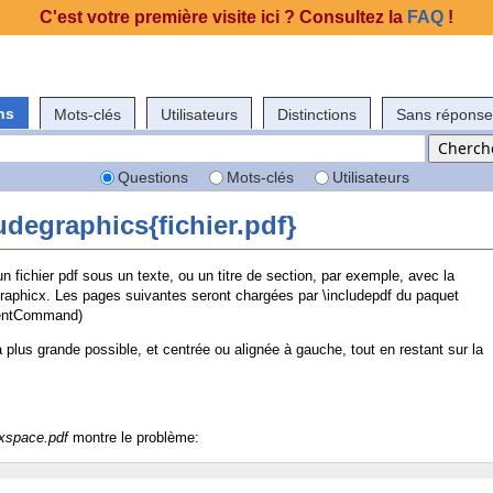
C'est votre première visite ici ? Consultez la
FAQ
!
ns
Mots-clés
Utilisateurs
Distinctions
Sans réponse
Questions
Mots-clés
Utilisateurs
udegraphics{fichier.pdf}
n fichier pdf sous un texte, ou un titre de section, par exemple, avec la
aphicx. Les pages suivantes seront chargées par \includepdf du paquet
mentCommand)
 plus grande possible, et centrée ou alignée à gauche, tout en restant sur la
xspace.pdf
montre le problème: