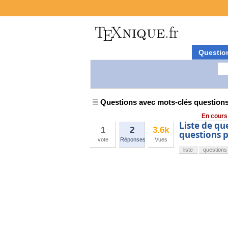
Questio
Questions avec mots-clés question
En cours
Liste de qu
1
2
3.6k
questions 
vote
Réponses
Vues
liste
questions