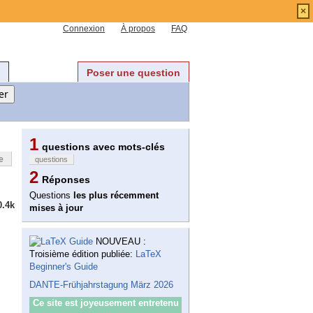
×
Connexion
À propos
FAQ
Poser une question
1
questions avec mots-clés
e
questions
2
Réponses
Questions
les plus récemment
0.4k
mises à jour
NOUVEAU :
Troisième édition publiée:
LaTeX
Beginner's Guide
DANTE-Frühjahrstagung März 2026
Ce site est joyeusement entretenu