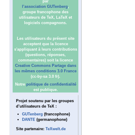
par
l’association GUTenberg
,
groupe francophone des
utilisateurs de TeX, LaTeX et
logiciels compagnons.
Les utilisateurs du présent site
acceptent que la licence
s'appliquant à leurs contributions
(questions, réponses,
commentaires) soit la licence
Creative Commons Partage dans
les mêmes conditions 3.0 France
(cc-by-sa 3.0 fr).
Notre
politique de confidentialité
est publique.
Projet soutenu par les groupes
d’utilisateurs de TeX :
GUTenberg
(francophone)
DANTE
(germanophone)
Site partenaire:
TeXwelt.de