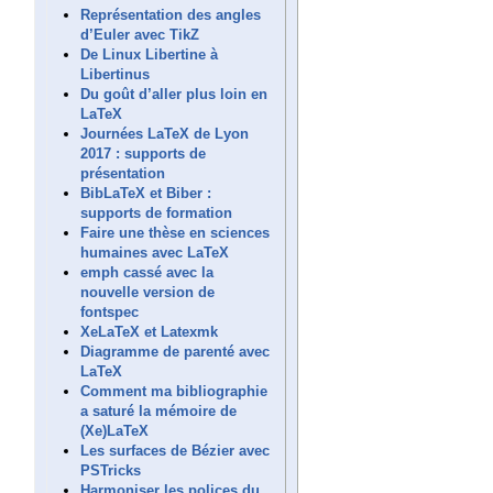
Représentation des angles
d’Euler avec TikZ
De Linux Libertine à
Libertinus
Du goût d’aller plus loin en
LaTeX
Journées LaTeX de Lyon
2017 : supports de
présentation
BibLaTeX et Biber :
supports de formation
Faire une thèse en sciences
humaines avec LaTeX
emph cassé avec la
nouvelle version de
fontspec
XeLaTeX et Latexmk
Diagramme de parenté avec
LaTeX
Comment ma bibliographie
a saturé la mémoire de
(Xe)LaTeX
Les surfaces de Bézier avec
PSTricks
Harmoniser les polices du