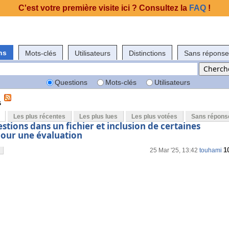
C'est votre première visite ici ? Consultez la
FAQ
!
ns
Mots-clés
Utilisateurs
Distinctions
Sans réponse
Questions
Mots-clés
Utilisateurs
s
Les plus récentes
Les plus lues
Les plus votées
Sans répons
estions dans un fichier et inclusion de certaines
pour une évaluation
1
25 Mar '25, 13:42
touhami