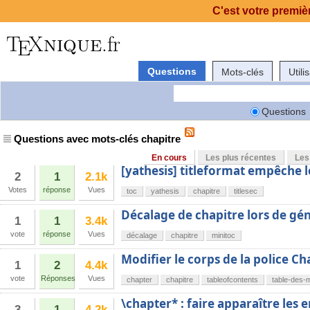
C'est votre premièr
Questions
Mots-clés
Utili
Questions
Questions avec mots-clés chapitre
En cours
Les plus récentes
Les
[yathesis] titleformat empêche l
2
1
2.1k
Votes
réponse
Vues
toc
yathesis
chapitre
titlesec
Décalage de chapitre lors de gé
1
1
3.4k
vote
réponse
Vues
décalage
chapitre
minitoc
Modifier le corps de la police Ch
1
2
4.4k
vote
Réponses
Vues
chapter
chapitre
tableofcontents
table-des-
\chapter* : faire apparaître les 
3
1
4.2k