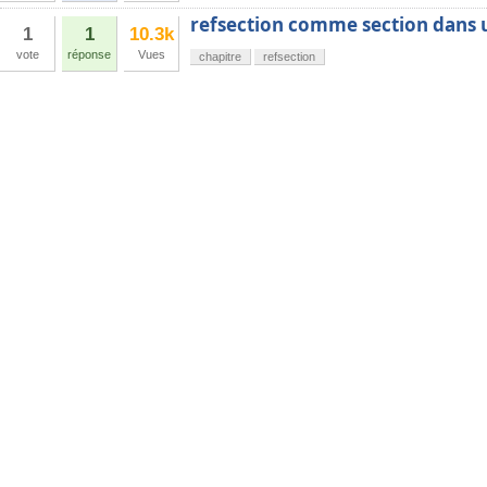
refsection comme section dans 
1
1
10.3k
vote
réponse
Vues
chapitre
refsection