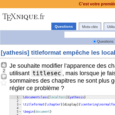
C'est votre premièr
Questions
Mots-clés
Utili
Questions
[yathesis] titleformat empêche les loca
Je souhaite modifier l’apparence des ch
2
utilisant
titlesec
, mais lorsque je fai
sommaires des chapitres ne sont plus
régler ce problème ?
1
\documentclass
[
localtocs
]
{
yathesis
}
2
3
\titleformat
{
\chapter
}
[
display
]
{
\centering\normalfo
4
5
\begin
{
document
}