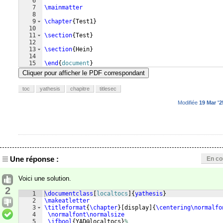
6
7
\mainmatter
8
9
\chapter
{
Test1
}
10
11
\section
{
Test
}
12
13
\section
{
Hein
}
14
15
\end
{
document
}
Cliquer pour afficher le PDF correspondant
toc
yathesis
chapitre
titlesec
Modifiée
19 Mar '2
Une réponse :
En co
Voici une solution.
2
1
\documentclass
[
localtocs
]
{
yathesis
}
2
\makeatletter
3
\titleformat
{
\chapter
}
[
display
]
{
\centering\normalfo
4
\normalfont\normalsize
5
\ifbool
{
YAD@localtocs
}
%