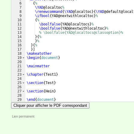
6
{
%
7
\YAD
@localtoc
%
8
\renewcommand
{
\YAD
@localtoc
}
{
\YAD
@default@local
9
\ifbool
{
YAD@nextwithlocaltoc
}
%
10
{
%
11
\boolfalse
{
YAD@localtocs
}
%
12
\boolfalse
{
YAD@nextwithlocaltoc
}
%
13
% \boolfalse{YAD@localtocs@classoption}%
14
}
{
%
15
}
%
16
}
{
%
17
}]
18
\makeatother
19
\begin
{
document
}
20
21
\mainmatter
22
23
\chapter
{
Test1
}
24
25
\section
{
Test
}
26
27
\section
{
Hein
}
28
29
\end
{
document
}
Cliquer pour afficher le PDF correspondant
Lien permanent