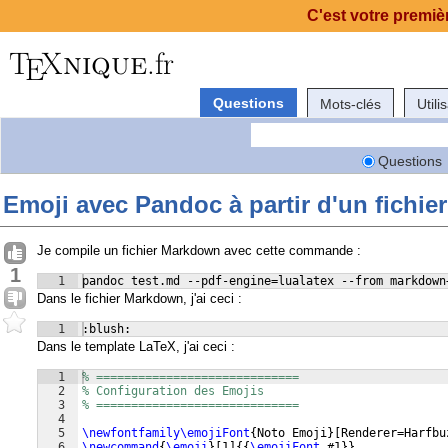
C'est votre premièr
Questions
Mots-clés
Utili
Questions
Emoji avec Pandoc à partir d'un fichi
Je compile un fichier Markdown avec cette commande :
1
1
pandoc test.md --pdf-engine=lualatex --from markdown
Dans le fichier Markdown, j'ai ceci :
1
:blush:
Dans le template LaTeX, j'ai ceci :
1
% =============================
2
% Configuration des Emojis
3
% =============================
4
5
\newfontfamily\emojiFont
{
Noto Emoji
}
[
Renderer=Harfbu
6
\newcommand
{
\emoji
}
[
1
]
{{
\emojiFont
 #1
}}