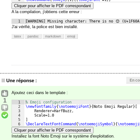
Cliquer pour afficher le PDF correspondant
A la compilation, j'obtiens cette erreur :
1
[WARNING] Missing character: There is no 
😊
 (U+1F60A
J'ai vérifié, la police est bien installé.
latex
pandoc
markdown
emoji
Une réponse :
En co
Ajoutez ceci dans le template :
1
1
% Emoji configuration
2
\newfontfamily
{
\notoemojiFont
}
{
Noto Emoji Regular
}
[
3
    Renderer=HarfBuzz,
4
    Scale=1.0
5
]
6
\DeclareTextFontCommand
{
\notoemojiSymbol
}
{
\notoemoji
Cliquer pour afficher le PDF correspondant
Installez la font Noto Emoji sur le système d'exploitation.