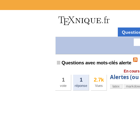
Questio
Questions avec mots-clés alerte
En cours
Alertes (ou
1
1
2.7k
vote
réponse
Vues
latex
markdow