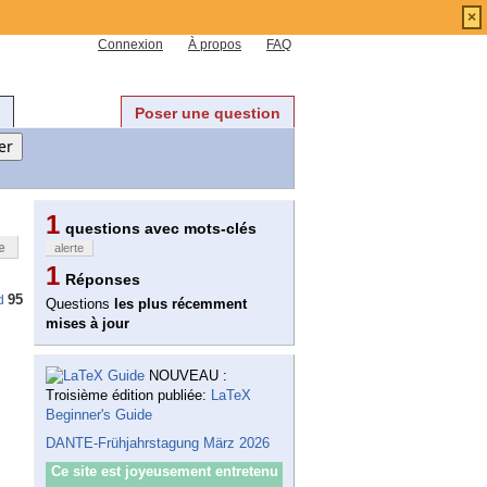
×
Connexion
À propos
FAQ
Poser une question
1
questions avec mots-clés
e
alerte
1
Réponses
95
d
Questions
les plus récemment
mises à jour
NOUVEAU :
Troisième édition publiée:
LaTeX
Beginner's Guide
DANTE-Frühjahrstagung März 2026
Ce site est joyeusement entretenu