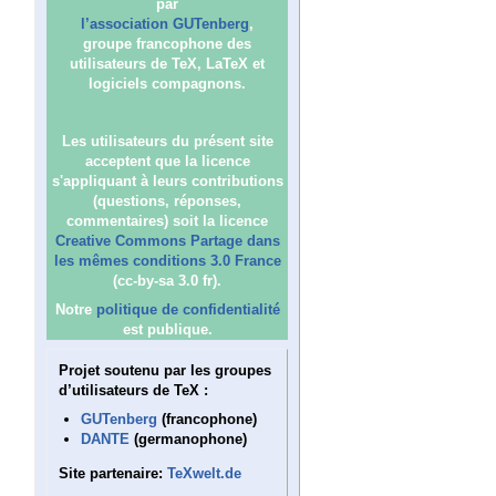
par
l’association GUTenberg
,
groupe francophone des
utilisateurs de TeX, LaTeX et
logiciels compagnons.
Les utilisateurs du présent site
acceptent que la licence
s'appliquant à leurs contributions
(questions, réponses,
commentaires) soit la licence
Creative Commons Partage dans
les mêmes conditions 3.0 France
(cc-by-sa 3.0 fr).
Notre
politique de confidentialité
est publique.
Projet soutenu par les groupes
d’utilisateurs de TeX :
GUTenberg
(francophone)
DANTE
(germanophone)
Site partenaire:
TeXwelt.de