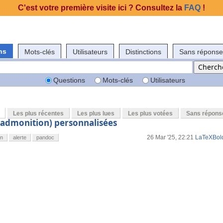
C'est votre première visite ici ? Consultez la
FAQ
!
ns
Mots-clés
Utilisateurs
Distinctions
Sans réponse
Questions
Mots-clés
Utilisateurs
Les plus récentes
Les plus lues
Les plus votées
Sans répons
 admonition) personnalisées
26 Mar '25, 22:21
LaTeXBol
n
alerte
pandoc