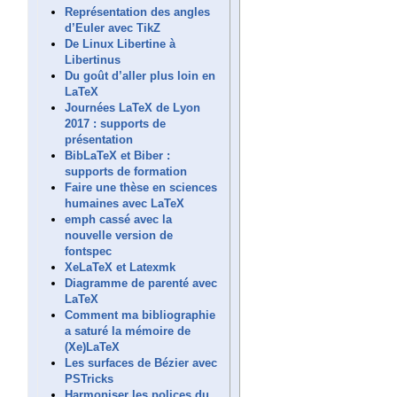
Représentation des angles
d’Euler avec TikZ
De Linux Libertine à
Libertinus
Du goût d’aller plus loin en
LaTeX
Journées LaTeX de Lyon
2017 : supports de
présentation
BibLaTeX et Biber :
supports de formation
Faire une thèse en sciences
humaines avec LaTeX
emph cassé avec la
nouvelle version de
fontspec
XeLaTeX et Latexmk
Diagramme de parenté avec
LaTeX
Comment ma bibliographie
a saturé la mémoire de
(Xe)LaTeX
Les surfaces de Bézier avec
PSTricks
Harmoniser les polices du