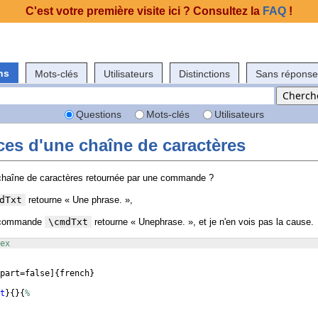
C'est votre première visite ici ? Consultez la
FAQ
!
ns
Mots-clés
Utilisateurs
Distinctions
Sans réponse
Questions
Mots-clés
Utilisateurs
es d'une chaîne de caractères
haîne de caractères retournée par une commande ?
dTxt
retourne « Une phrase. »,
a commande
\cmdTxt
retourne « Unephrase. », et je n'en vois pas la cause.
ex
part=false
]
{
french
}
t
}
{
}
{
%