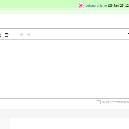
polymorphisme
(26 Jan '25, 12
Wiki communauta