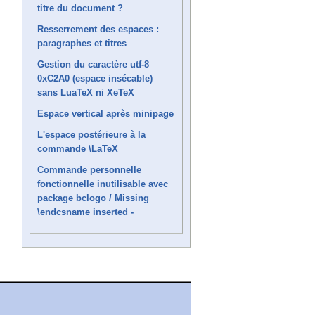
titre du document ?
Resserrement des espaces :
paragraphes et titres
Gestion du caractère utf-8
0xC2A0 (espace insécable)
sans LuaTeX ni XeTeX
Espace vertical après minipage
L'espace postérieure à la
commande \LaTeX
Commande personnelle
fonctionnelle inutilisable avec
package bclogo / Missing
\endcsname inserted -