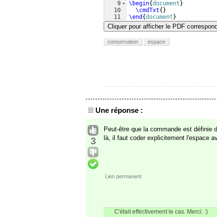
9
\begin
{
document
}
10
\cmdTxt
{
}
11
\end
{
document
}
Cliquer pour afficher le PDF correspon
conservation
espace
Une réponse :
Peut-être que la commande est définie 
là, il faut coder explicitement l'espace 
3
Lien permanent
C'était effectivement le cas. Merci. :)