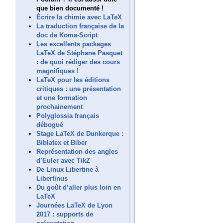
que bien documenté !
Écrire la chimie avec LaTeX
La traduction française de la
doc de Koma-Script
Les excellents packages
LaTeX de Stéphane Pasquet
: de quoi rédiger des cours
magnifiques !
LaTeX pour les éditions
critiques : une présentation
et une formation
prochainement
Polyglossia français
débogué
Stage LaTeX de Dunkerque :
Biblatex et Biber
Représentation des angles
d’Euler avec TikZ
De Linux Libertine à
Libertinus
Du goût d’aller plus loin en
LaTeX
Journées LaTeX de Lyon
2017 : supports de