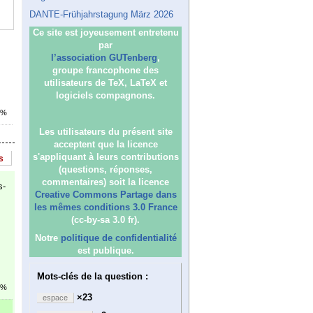
DANTE-Frühjahrstagung März 2026
Ce site est joyeusement entretenu
par
l’association GUTenberg
,
groupe francophone des
utilisateurs de TeX, LaTeX et
logiciels compagnons.
0%
Les utilisateurs du présent site
acceptent que la licence
s'appliquant à leurs contributions
s
(questions, réponses,
commentaires) soit la licence
s-
Creative Commons Partage dans
les mêmes conditions 3.0 France
(cc-by-sa 3.0 fr).
Notre
politique de confidentialité
est publique.
Mots-clés de la question :
1%
×23
espace