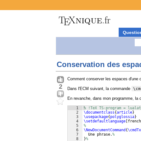
Questio
Conservation des espac
Comment conserver les espaces d'une c
2
Dans l'ECM suivant, la commande
\cm
En revanche, dans mon programme, l
1
% !TeX TS-program = lualat
2
\documentclass
{
article
}
3
\usepackage
{
polyglossia
}
4
\setdefaultlanguage
[
french
5
%
6
\NewDocumentCommand
{
\cmdTx
7
  Une phrase.
%
8
}
%