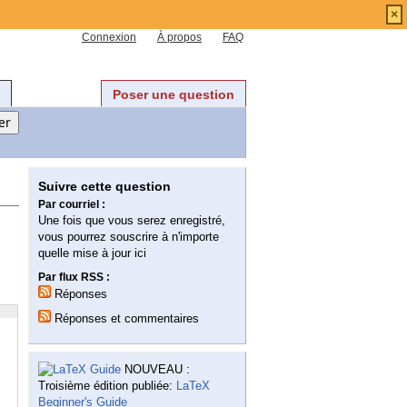
×
Connexion
À propos
FAQ
Poser une question
Suivre cette question
Par courriel :
Une fois que vous serez enregistré,
vous pourrez souscrire à n'importe
quelle mise à jour ici
Par flux RSS :
Réponses
Réponses et commentaires
NOUVEAU :
Troisième édition publiée:
LaTeX
Beginner's Guide