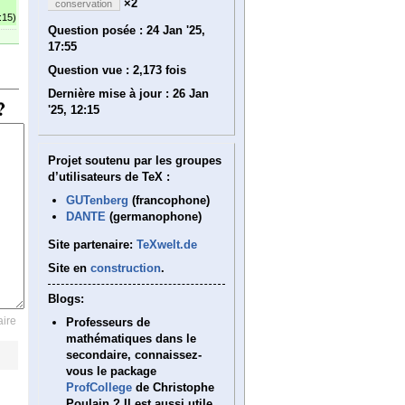
×2
conservation
:15)
Question posée :
24 Jan '25,
17:55
Question vue :
2,173 fois
Dernière mise à jour :
26 Jan
'25, 12:15
Projet soutenu par les groupes
d’utilisateurs de TeX :
GUTenberg
(francophone)
DANTE
(germanophone)
Site partenaire:
TeXwelt.de
Site en
construction
.
Blogs:
ire
Professeurs de
mathématiques dans le
secondaire, connaissez-
vous le package
ProfCollege
de Christophe
Poulain ? Il est aussi utile