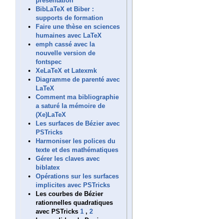
présentation
BibLaTeX et Biber :
supports de formation
Faire une thèse en sciences
humaines avec LaTeX
emph cassé avec la
nouvelle version de
fontspec
XeLaTeX et Latexmk
Diagramme de parenté avec
LaTeX
Comment ma bibliographie
a saturé la mémoire de
(Xe)LaTeX
Les surfaces de Bézier avec
PSTricks
Harmoniser les polices du
texte et des mathématiques
Gérer les claves avec
biblatex
Opérations sur les surfaces
implicites avec PSTricks
Les courbes de Bézier
rationnelles quadratiques
avec PSTricks
1
,
2