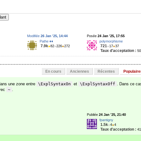
dant
Modifiée
26 Jan '25, 14:44
Posée
24 Jan '25, 17:55
Pathe ♦♦
polymorphisme
7.9k
721
●
82
●
226
●
272
●
17
●
37
Taux d'acceptation :
5
En cours
Anciennes
Récentes
Populaire
dans une zone entre
\ExplSyntaxOn
et
\ExplSyntaxOff
. Dans ce ca
avec
~
.
Publiée
24 Jan '25, 21:40
fpantigny
1.5k
●
4
●
4
Taux d'acceptation :
4