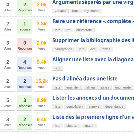
Arguments séparés par une virg
4
2
2.9k
Votes
Réponses
Vues
variable
liste
arguments
Faire une référence « complète »
2
1
3.8k
Votes
réponse
Vues
liste
ref
enumerate
Supprimer la bibliographie des 
3
0
2.0k
Votes
Réponses
Vues
bibliographie
liste
des
tables
Aligner une liste avec la diagona
2
4
9.4k
Votes
Réponses
Vues
liste
Pas d'alinéa dans une liste
2
2
15.9k
Votes
Réponses
Vues
liste
enumitem
alinéa
alinea
enumerate
Lister les annexes d'un documen
5
3
9.9k
Votes
Réponses
Vues
liste
compilation
annexe
dépendance
Liste dès la première ligne d'un 
3
2
9.4k
Votes
Réponses
Vues
liste
abstract
xpatch