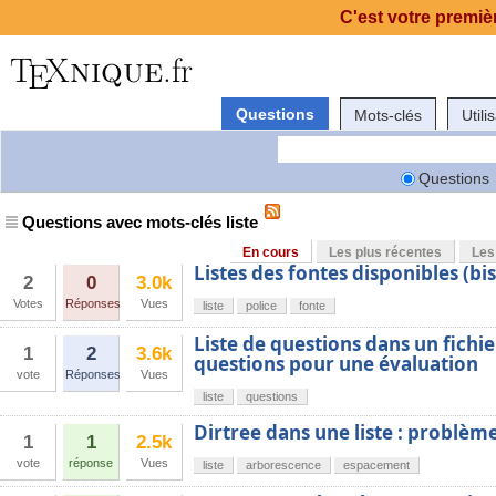
C'est votre premièr
Questions
Mots-clés
Utili
Questions
Questions avec mots-clés liste
En cours
Les plus récentes
Les
Listes des fontes disponibles (bis
2
0
3.0k
Votes
Réponses
Vues
liste
police
fonte
Liste de questions dans un fichie
1
2
3.6k
questions pour une évaluation
vote
Réponses
Vues
liste
questions
Dirtree dans une liste : problè
1
1
2.5k
vote
réponse
Vues
liste
arborescence
espacement