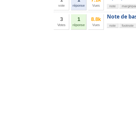
vote
réponse
Vues
note
marginpa
Note de b
3
1
8.8k
Votes
réponse
Vues
note
footnote