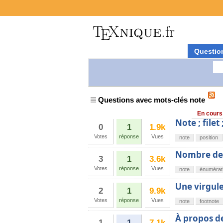
Questio
Questions avec mots-clés note
En cours
Note ; filet
0
1
1.9k
Votes
réponse
Vues
note
position
Nombre de
3
1
3.6k
Votes
réponse
Vues
note
énumérat
Une virgule
2
1
9.9k
Votes
réponse
Vues
note
footnote
À propos de
1
1
7.1k