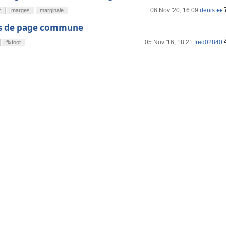
06 Nov '20, 16:09
denis ♦♦
r
marges
marginale
as de page commune
05 Nov '16, 18:21
fred02840
fixfoot