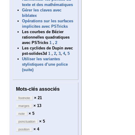
texte et des mathématiques
Gérer les claves avec
biblatex
Opérations sur les surfaces
implicites avec PSTricks
Les courbes de Bézier
rationnelles quadratiques
avec PSTricks
1
,
2
Les cyclides de Dupin avec
pst-solides3d
1
,
2
,
3
,
4
,
5
Utiliser les variantes
stylistiques d’une police
(suite)
Mots-clés associés
× 21
footnote
× 13
marges
× 5
note
× 5
ponctuation
× 4
position