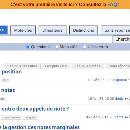
C'est votre première visite ici ? Consultez la
FAQ
!
ns
Mots-clés
Utilisateurs
Distinctions
Sans réponse
Questions
Mots-clés
Utilisateurs
Les plus récentes
Les plus lues
Les plus votées
Sans répons
 ; position
10 Déc '25, 12:16
quark67
filet
 notes
16 Avr '24, 12:28
denis ♦♦
ion
 entre deux appels de note ?
05 Déc '20, 14:26
Pathe ♦♦
ponctuation
virgule
 la gestion des notes marginales