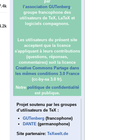
par
7.4k
l’association GUTenberg
,
groupe francophone des
utilisateurs de TeX, LaTeX et
logiciels compagnons.
4.2k
Les utilisateurs du présent site
acceptent que la licence
s'appliquant à leurs contributions
(questions, réponses,
commentaires) soit la licence
Creative Commons Partage dans
les mêmes conditions 3.0 France
(cc-by-sa 3.0 fr).
Notre
politique de confidentialité
est publique.
Projet soutenu par les groupes
d’utilisateurs de TeX :
GUTenberg
(francophone)
DANTE
(germanophone)
Site partenaire:
TeXwelt.de