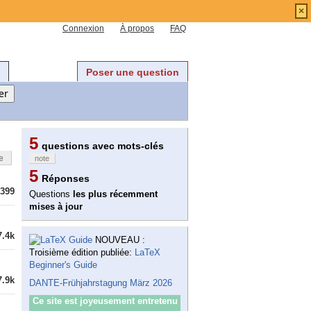
×
Connexion
À propos
FAQ
Poser une question
5
questions avec mots-clés
e
note
5
Réponses
399
Questions
les plus récemment
mises à jour
7.4k
NOUVEAU :
Troisième édition publiée:
LaTeX
Beginner's Guide
7.9k
DANTE-Frühjahrstagung März 2026
Ce site est joyeusement entretenu