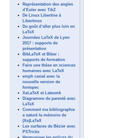
Représentation des angles
d’Euler avec TikZ
De Linux Libertine à
Libertinus
Du goût d’aller plus loin en
LaTeX
Journées LaTeX de Lyon
2017 : supports de
présentation
BibLaTeX et Biber :
supports de formation
Faire une thèse en sciences
humaines avec LaTeX
emph cassé avec la
nouvelle version de
fontspec
XeLaTeX et Latexmk
Diagramme de parenté avec
LaTeX
Comment ma bibliographie
a saturé la mémoire de
(Xe)LaTeX
Les surfaces de Bézier avec
PSTricks
Harmoniser les polices du