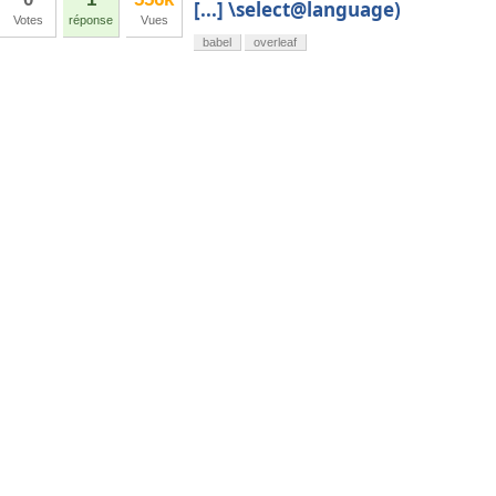
[...] \select@language)
Votes
réponse
Vues
babel
overleaf