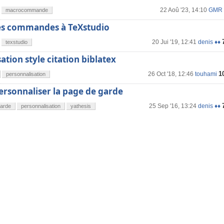
22 Aoû '23, 14:10
GMR
macrocommande
es commandes à TeXstudio
20 Jui '19, 12:41
denis ♦♦
texstudio
ation style citation biblatex
1
26 Oct '18, 12:46
touhami
personnalisation
personnaliser la page de garde
25 Sep '16, 13:24
denis ♦♦
arde
personnalisation
yathesis