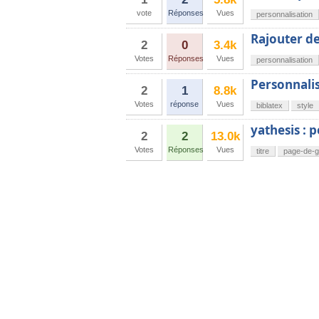
vote
Réponses
Vues
personnalisation
Rajouter d
2
0
3.4k
Votes
Réponses
Vues
personnalisation
Personnalis
2
1
8.8k
Votes
réponse
Vues
biblatex
style
yathesis : 
2
2
13.0k
Votes
Réponses
Vues
titre
page-de-g