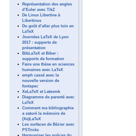
Représentation des angles
d’Euler avec TikZ
De Linux Libertine à
Libertinus
Du goût d’aller plus loin en
LaTeX
Journées LaTeX de Lyon
2017 : supports de
présentation
BibLaTeX et Biber :
supports de formation
Faire une thèse en sciences
humaines avec LaTeX
emph cassé avec la
nouvelle version de
fontspec
XeLaTeX et Latexmk
Diagramme de parenté avec
LaTeX
Comment ma bibliographie
a saturé la mémoire de
(Xe)LaTeX
Les surfaces de Bézier avec
PSTricks
Harmoniser les polices du