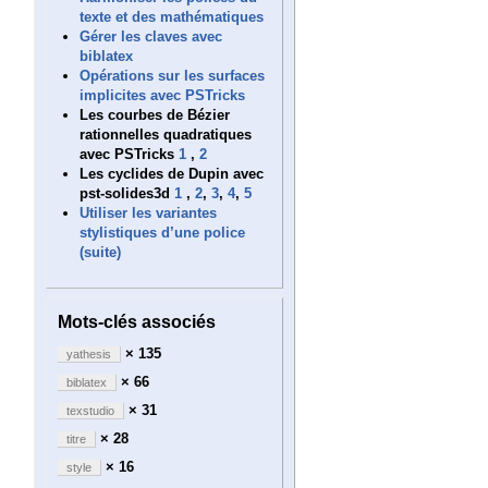
texte et des mathématiques
Gérer les claves avec
biblatex
Opérations sur les surfaces
implicites avec PSTricks
Les courbes de Bézier
rationnelles quadratiques
avec PSTricks
1
,
2
Les cyclides de Dupin avec
pst-solides3d
1
,
2
,
3
,
4
,
5
Utiliser les variantes
stylistiques d’une police
(suite)
Mots-clés associés
× 135
yathesis
× 66
biblatex
× 31
texstudio
× 28
titre
× 16
style