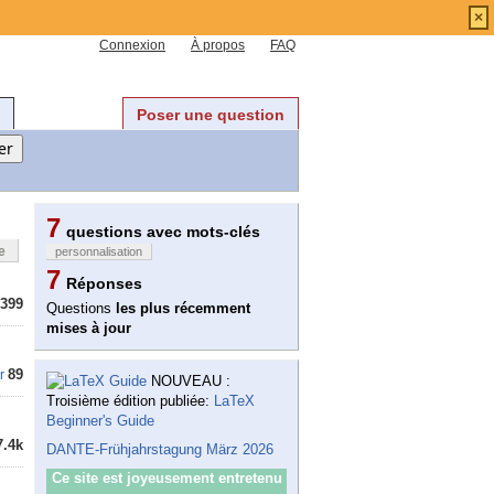
×
Connexion
À propos
FAQ
Poser une question
7
questions avec mots-clés
e
personnalisation
7
Réponses
399
Questions
les plus récemment
mises à jour
89
r
NOUVEAU :
Troisième édition publiée:
LaTeX
Beginner's Guide
7.4k
DANTE-Frühjahrstagung März 2026
Ce site est joyeusement entretenu