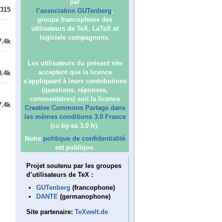
par
315
l’association GUTenberg
,
groupe francophone des
utilisateurs de TeX, LaTeX et
logiciels compagnons.
7.4k
Les utilisateurs du présent site
acceptent que la licence
0.4k
s'appliquant à leurs contributions
(questions, réponses,
commentaires) soit la licence
7.4k
Creative Commons Partage dans
les mêmes conditions 3.0 France
(cc-by-sa 3.0 fr).
Notre
politique de confidentialité
est publique.
Projet soutenu par les groupes
d’utilisateurs de TeX :
GUTenberg
(francophone)
DANTE
(germanophone)
Site partenaire:
TeXwelt.de