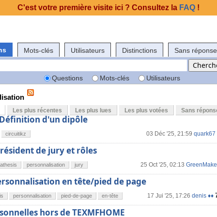
C'est votre première visite ici ? Consultez la
FAQ
!
ns
Mots-clés
Utilisateurs
Distinctions
Sans réponse
Questions
Mots-clés
Utilisateurs
isation
Les plus récentes
Les plus lues
Les plus votées
Sans répons
 Définition d'un dipôle
03 Déc '25, 21:59
quark67
circuitikz
résident de jury et rôles
25 Oct '25, 02:13
GreenMake
athesis
personnalisation
jury
ersonnalisation en tête/pied de page
17 Jui '25, 17:26
denis ♦♦
is
personnalisation
pied-de-page
en-tête
sonnelles hors de TEXMFHOME