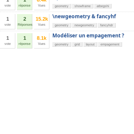
vote
réponse
Vues
geometry
showframe
atbegshi
\newgeometry & fancyhf
1
2
15.2k
vote
Réponses
Vues
geometry
newgeometry
fancyhdr
Modéliser un empagement ?
1
1
8.1k
vote
réponse
Vues
geometry
grid
layout
empagement