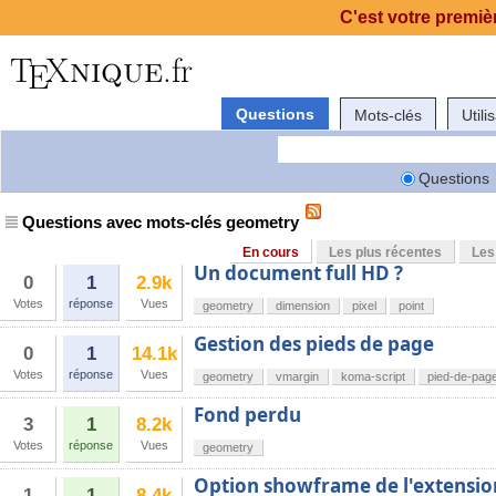
C'est votre premièr
Questions
Mots-clés
Utili
Questions
Questions avec mots-clés geometry
En cours
Les plus récentes
Les
Un document full HD ?
0
1
2.9k
Votes
réponse
Vues
geometry
dimension
pixel
point
Gestion des pieds de page
0
1
14.1k
Votes
réponse
Vues
geometry
vmargin
koma-script
pied-de-pag
Fond perdu
3
1
8.2k
Votes
réponse
Vues
geometry
Option showframe de l'extensi
1
1
8.4k