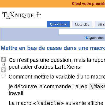
C'est votre premièr
Questions
Mots-clés
Utili
Questions
Mettre en bas de casse dans une macr
Ce n'est pas une question, mais la répon
0
peut aider d'autres LaTeXiens:
Comment mettre la variable d'une macr
je découvre la commande LaTeX
\Mak
travail:
La macro «
\siecle
» suivante affiche