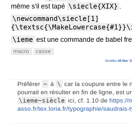
même s'il est tapé
\siecle{XIX}
.
\newcommand\siecle[1]
{\textsc{\MakeLowercase{#1}}\
\ieme
est une commande de babel fre
macro
casse
Modifiée
08 Mar '2
Préférer
~
à
\
car la coupure entre le 
pourrait en résulter en fin de ligne, est
\ieme~siècle
ici, cf. 1.10 de
https://
asso.fr/tex.loria.fr/typographie/saudrais-