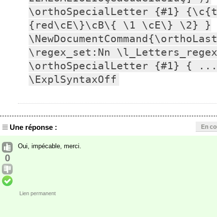
\orthoSpecialLetter {#1} {\c{
{red\cE\}\cB\{ \1 \cE\} \2} }

\NewDocumentCommand{\orthoLast
\regex_set:Nn \l_Letters_regex
\orthoSpecialLetter {#1} { ...
\ExplSyntaxOff
Une réponse :
En co
Oui, impécable, merci.
0
Lien permanent