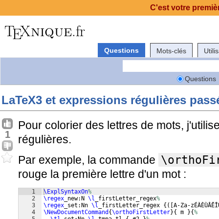
C'est votre premièr
Questions
Mots-clés
Utili
Questions
LaTeX3 et expressions régulières pas
Pour colorier des lettres de mots, j'util
1
régulières.
Par exemple, la commande
\orthoFi
rouge la première lettre d'un mot :
1
\ExplSyntaxOn
%
2
\regex
_new:N 
\l
_firstLetter_regex
%
3
\regex
_set:Nn 
\l
_firstLetter_regex 
{([
A-Za-zÉÀÈÙÂÊÎ
4
\NewDocumentCommand
{
\orthoFirstLetter
}
{
 m 
}
{
%