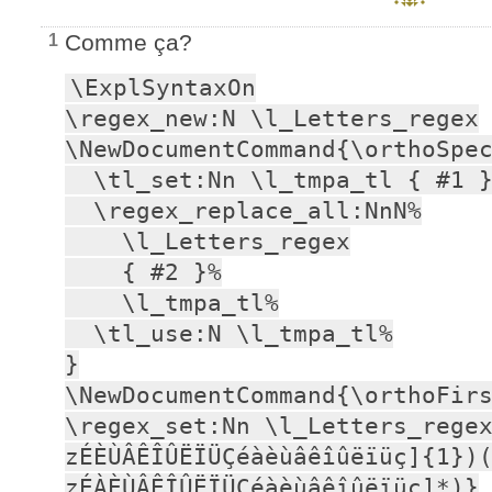
Comme ça?
1
\ExplSyntaxOn

\regex_new:N \l_Letters_regex

\NewDocumentCommand{\orthoSpec
  \tl_set:Nn \l_tmpa_tl { #1 }

  \regex_replace_all:NnN%

    \l_Letters_regex

    { #2 }%

    \l_tmpa_tl%

  \tl_use:N \l_tmpa_tl%

}

\NewDocumentCommand{\orthoFirs
\regex_set:Nn \l_Letters_rege
zÉÈÙÂÊÎÛËÏÜÇéàèùâêîûëïüç]{1})
zÉÀÈÙÂÊÎÛËÏÜÇéàèùâêîûëïüç]*)}
