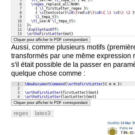
5
\tl
_set:Nn 
\l
_tmpa_tl 
{
 #2 
}
%
6
\regex
_replace_all:NnN
%
7
{
\l
_firstLetter_regex 
}
%
8
{
\c
{
textcolor
}
\cB
\{
red
\cE
\}
\cB
\{
\1
\cE
\}
\2
}
9
\l
_tmpa_tl
%
10
\tl
_use:N 
\l
_tmpa_tl
%
11
}
%
12
\ExplSyntaxOff
%
13
\orthoFirstLetter
{
mot
}
Cliquer pour afficher le PDF correspondant
Aussi, comme plusieurs motifs (première l
transformés par une même expression r
s'il était possible de la passer en paramè
quelque chose comme :
1
\NewDocumentCommand
{
\orthoFirstLetter
}
{
 m m 
}
%
2
3
\orthoFirstLetter
{
firstLetter
}
{
mot
}
4
\orthoFirstLetter
{
lastLetter
}
{
mot
}
Cliquer pour afficher le PDF correspondant
regex
latex3
Modifiée
14 Mar '2
Pathe ♦♦
7.9k
●
82