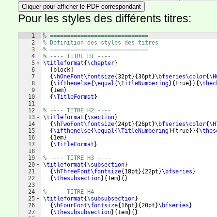
Cliquer pour afficher le PDF correspondant
Pour les styles des différents titres:
1
% =============================
2
% Définition des styles des titres
3
% =============================
4
% ---- TITRE H1 ----
5
\titleformat
{
\chapter
}
6
[
block
]
7
{
\hOneFont\fontsize
{
32pt
}
{
36pt
}
\bfseries\color
{
\H
8
{
\ifthenelse
{
\equal
{
\TitleNumbering
}
{
true
}}
{
\thec
9
{
1em
}
10
{
\TitleFormat
}
11
12
% ---- TITRE H2 ----
13
\titleformat
{
\section
}
14
{
\hTwoFont\fontsize
{
24pt
}
{
28pt
}
\bfseries\color
{
\H
15
{
\ifthenelse
{
\equal
{
\TitleNumbering
}
{
true
}}
{
\thes
16
{
1em
}
17
{
\TitleFormat
}
18
19
% ---- TITRE H3 ----
20
\titleformat
{
\subsection
}
21
{
\hThreeFont\fontsize
{
18pt
}
{
22pt
}
\bfseries
}
22
{
\thesubsection
}
{
1em
}
{
}
23
24
% ---- TITRE H4 ----
25
\titleformat
{
\subsubsection
}
26
{
\hFourFont\fontsize
{
16pt
}
{
20pt
}
\bfseries
}
27
{
\thesubsubsection
}
{
1em
}
{
}