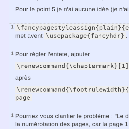
Pour le point 5 je n'ai aucune idée (je n'a
\fancypagestyleassign{plain}{e
1
met avent
\usepackage{fancyhdr}
.
Pour régler l'entete, ajouter
1
\renewcommand{\chaptermark}[1]
après
\renewcommand{\footrulewidth}{
page
Pourriez vous clarifier le problème : "L
1
la numérotation des pages, car la page 1