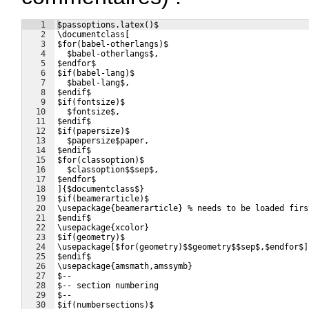
1
$passoptions.latex()$
2
\documentclass[
3
$for(babel-otherlangs)$
4
  $babel-otherlangs$,
5
$endfor$
6
$if(babel-lang)$
7
  $babel-lang$,
8
$endif$
9
$if(fontsize)$
10
  $fontsize$,
11
$endif$
12
$if(papersize)$
13
  $papersize$paper,
14
$endif$
15
$for(classoption)$
16
  $classoption$$sep$,
17
$endfor$
18
]{$documentclass$}
19
$if(beamerarticle)$
20
\usepackage{beamerarticle} % needs to be loaded firs
21
$endif$
22
\usepackage{xcolor}
23
$if(geometry)$
24
\usepackage[$for(geometry)$$geometry$$sep$,$endfor$]
25
$endif$
26
\usepackage{amsmath,amssymb}
27
$--
28
$-- section numbering
29
$--
30
$if(numbersections)$