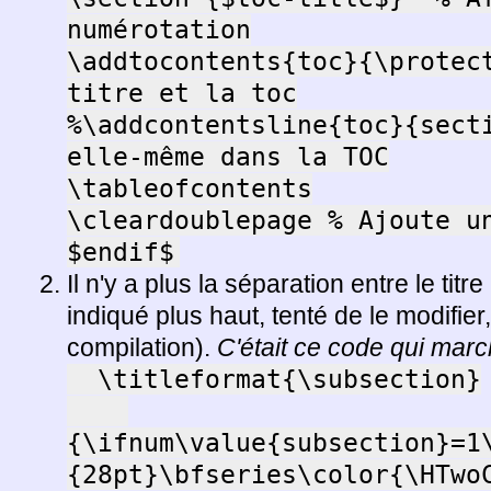
numérotation

\addtocontents{toc}{\protect
titre et la toc

%\addcontentsline{toc}{secti
elle-même dans la TOC

\tableofcontents

\cleardoublepage % Ajoute un
$endif$
Il n'y a plus la séparation entre le tit
indiqué plus haut, tenté de le modifier
compilation).
C'était ce code qui march
  \titleformat{\subsection}

{\ifnum\value{subsection}=1
{28pt}\bfseries\color{\HTwoC