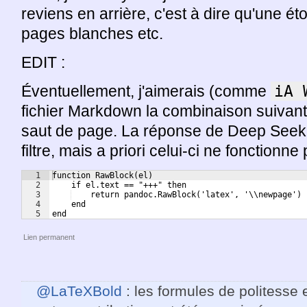
reviens en arrière, c'est à dire qu'une ét
pages blanches etc.
EDIT :
Éventuellement, j'aimerais (comme
iA 
fichier Markdown la combinaison suivant
saut de page. La réponse de Deep Seek 
filtre, mais a priori celui-ci ne fonction
1
function RawBlock(el)
2
    if el.text == "+++" then
3
    return pandoc.RawBlock('latex', '\\newpage')
4
    end
5
end
Lien permanent
@LaTeXBold
: les formules de politesse 