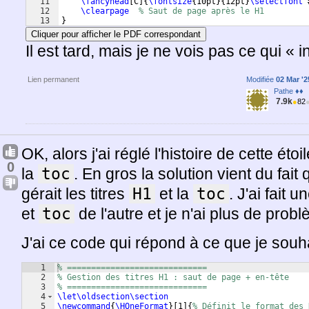
11
\fancyhead
[
C
]
{
\fontsize
{
10pt
}
{
12pt
}
\selectfont
 
12
\clearpage
% Saut de page après le H1
13
}
Cliquer pour afficher le PDF correspondant
Il est tard, mais je ne vois pas ce qui « in
Lien permanent
Modifiée
02 Mar '2
Pathe ♦♦
7.9k
●
82
OK, alors j'ai réglé l'histoire de cette éto
0
la
toc
. En gros la solution vient du fait
gérait les titres
H1
et la
toc
. J'ai fait 
et
toc
de l'autre et je n'ai plus de prob
J'ai ce code qui répond à ce que je souha
1
% =============================
2
% Gestion des titres H1 : saut de page + en-tête
3
% =============================
4
\let\oldsection\section
5
\newcommand
{
\HOneFormat
}
[
1
]
{
% Définit le format des 