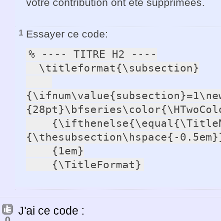
votre contribution ont été supprimées.
Essayer ce code:
1
% ---- TITRE H2 ----

  \titleformat{\subsection}

{\ifnum\value{subsection}=1\ne
{28pt}\bfseries\color{\HTwoColo
    {\ifthenelse{\equal{\TitleNumbering}{true}}
{\thesubsection\hspace{-0.5em}}
    {1em}

    {\TitleFormat}
J'ai ce code :
0