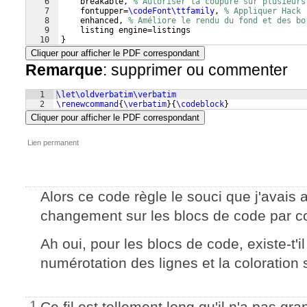
6
    breakable, 
% Autoriser la coupure sur plusieurs
7
    fontupper=
\codeFont\ttfamily
, 
% Appliquer Hack
8
    enhanced, 
% Améliore le rendu du fond et des bo
9
    listing engine=listings
10
}
Cliquer pour afficher le PDF correspondant
Remarque
: supprimer ou commenter
1
\let\oldverbatim\verbatim
2
\renewcommand
{
\verbatim
}
{
\codeblock
}
Cliquer pour afficher le PDF correspondant
Lien permanent
Alors ce code règle le souci que j'avais 
changement sur les blocs de code par co
Ah oui, pour les blocs de code, existe-t'i
numérotation des lignes et la coloration
Ce fil est tellement long qu'il n'a pas gran
1