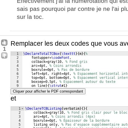
Effectivement j'ai la numérotation qui es
sais pas pourquoi par contre je ne l'ai plu
sur la toc.
Remplacer les deux codes que vous ave
1
1
\DeclareTotalTCBox
{
\texttt
}
{
m
}
{
%
2
    fontupper=
\codeFont
,
3
    colback=gray!10, 
% Fond gris
4
    arc=4pt, 
% Coins arrondis
5
    boxrule=0pt, 
% Pas de bordure
6
    left=4pt, right=4pt, 
% Espacement horizontal int
7
    top=0pt, bottom=0pt, 
% Espacement vertical inter
8
    boxsep=0.5pt, 
% Espacement autour du texte
9
    on line
}
{
\strut
#1
}
Cliquer pour afficher le PDF correspondant
et
1
\DeclareTCBListing
{
verbatim
}
{
}
{
2
    colback=gray!10, 
% Fond gris clair pour le bloc
3
    arc=4pt, 
% Coins arrondis (4px)
4
    boxrule=0pt, 
% Épaisseur de la bordure
5
    listing only, 
% Pas d'espace supplémentaire aut