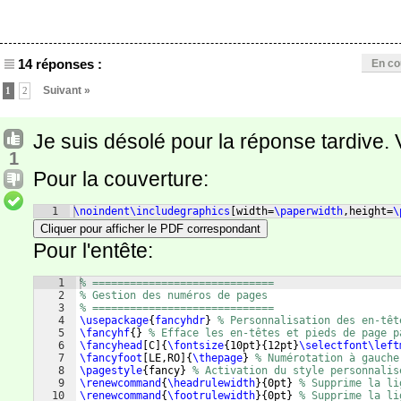
14 réponses :
En co
Suivant »
1
2
Je suis désolé pour la réponse tardive.
1
Pour la couverture:
1
\noindent\includegraphics
[
width=
\paperwidth
,height=
\
Cliquer pour afficher le PDF correspondant
Pour l'entête:
1
% =============================
2
% Gestion des numéros de pages
3
% =============================
4
\usepackage
{
fancyhdr
}
% Personnalisation des en-têt
5
\fancyhf
{
}
% Efface les en-têtes et pieds de page p
6
\fancyhead
[
C
]
{
\fontsize
{
10pt
}
{
12pt
}
\selectfont\left
7
\fancyfoot
[
LE,RO
]
{
\thepage
}
% Numérotation à gauche
8
\pagestyle
{
fancy
}
% Activation du style personnalis
9
\renewcommand
{
\headrulewidth
}
{
0pt
}
% Supprime la li
10
\renewcommand
{
\footrulewidth
}
{
0pt
}
% Supprime la li