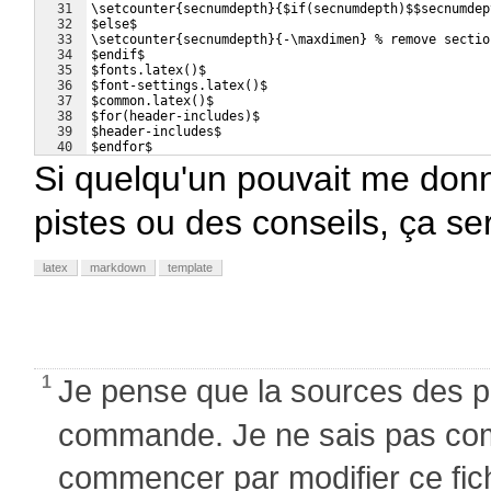
31
\setcounter{secnumdepth}{$if(secnumdepth)$$secnumdep
32
$else$
33
\setcounter{secnumdepth}{-\maxdimen} % remove sectio
34
$endif$
35
$fonts.latex()$
36
$font-settings.latex()$
37
$common.latex()$
38
$for(header-includes)$
39
$header-includes$
40
$endfor$
41
$after-header-includes.latex()$
Si quelqu'un pouvait me don
pistes ou des conseils, ça ser
latex
markdown
template
1
Je pense que la sources des 
commande. Je ne sais pas com
commencer par modifier ce fic