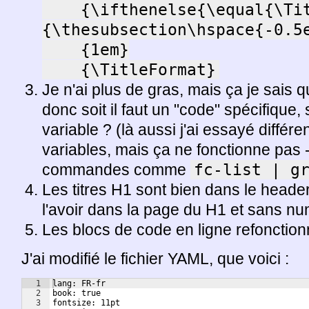
    {\ifthenelse{\equal{\TitleNumbering}{true}}
{\thesubsection\hspace{-0.5e
    {1em}

    {\TitleFormat}
Je n'ai plus de gras, mais ça je sais q
donc soit il faut un "code" spécifique, 
variable ? (là aussi j'ai essayé diffé
variables, mais ça ne fonctionne pas - e
commandes comme
fc-list | g
Les titres H1 sont bien dans le heade
l'avoir dans la page du H1 et sans nu
Les blocs de code en ligne refonction
J'ai modifié le fichier YAML, que voici :
1
lang: FR-fr
2
book: true
3
fontsize: 11pt