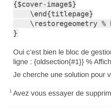
{$cover-image$}

    \end{titlepage}

    \restoregeometry % Restaurer les marges par défaut

}
Oui c'est bien le bloc de gesti
ligne : {oldsection{#1}} % Affi
Je cherche une solution pour v
1
Avez vous essayer de supprime