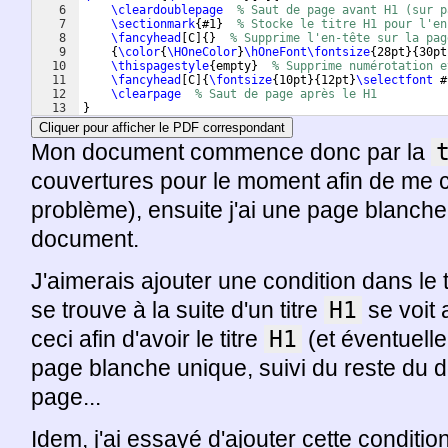
6
\cleardoublepage
% Saut de page avant H1 (sur p
7
\sectionmark
{
#1
}
% Stocke le titre H1 pour l'en
8
\fancyhead
[
C
]
{
}
% Supprime l'en-tête sur la pag
9
{
\color
{
\HOneColor
}
\hOneFont\fontsize
{
28pt
}
{
30pt
10
\thispagestyle
{
empty
}
% Supprime numérotation e
11
\fancyhead
[
C
]
{
\fontsize
{
10pt
}
{
12pt
}
\selectfont
 #
12
\clearpage
% Saut de page après le H1
13
}
Cliquer pour afficher le PDF correspondant
Mon document commence donc par la
couvertures pour le moment afin de me 
problème), ensuite j'ai une page blanche
document.
J'aimerais ajouter une condition dans le te
se trouve à la suite d'un titre
H1
se voit 
ceci afin d'avoir le titre
H1
(et éventuell
page blanche unique, suivi du reste du 
page...
Idem, j'ai essayé d'ajouter cette conditi