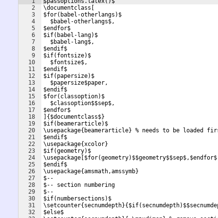
1
$passoptions.latex()$
2
\documentclass[
3
$for(babel-otherlangs)$
4
  $babel-otherlangs$,
5
$endfor$
6
$if(babel-lang)$
7
  $babel-lang$,
8
$endif$
9
$if(fontsize)$
10
  $fontsize$,
11
$endif$
12
$if(papersize)$
13
  $papersize$paper,
14
$endif$
15
$for(classoption)$
16
  $classoption$$sep$,
17
$endfor$
18
]{$documentclass$}
19
$if(beamerarticle)$
20
\usepackage{beamerarticle} % needs to be loaded fir
21
$endif$
22
\usepackage{xcolor}
23
$if(geometry)$
24
\usepackage[$for(geometry)$$geometry$$sep$,$endfor$
25
$endif$
26
\usepackage{amsmath,amssymb}
27
$--
28
$-- section numbering
29
$--
30
$if(numbersections)$
31
\setcounter{secnumdepth}{$if(secnumdepth)$$secnumde
32
$else$