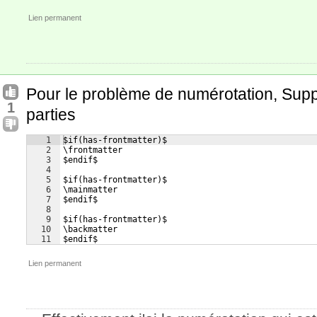
41
$after-header-includes.latex()$
Lien permanent
Pour le problème de numérotation, Sup
1
parties
1
$if(has-frontmatter)$
2
\frontmatter
3
$endif$
4
5
$if(has-frontmatter)$
6
\mainmatter
7
$endif$
8
9
$if(has-frontmatter)$
10
\backmatter
11
$endif$
Lien permanent