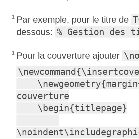
1
Par exemple, pour le titre de
T
dessous:
% Gestion des t
1
Pour la couverture ajouter
\n
\newcommand{\insertcove
    \newgeometry{margin=0pt} % Définir des marges nulles pour la 
couverture

    \begin{titlepage}

\noindent\includegraphi