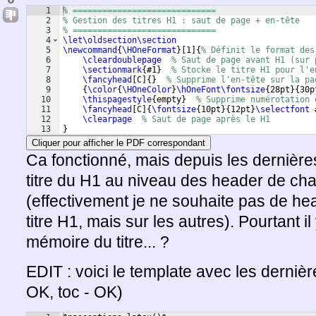
1
% =============================
2
% Gestion des titres H1 : saut de page + en-tête
3
% =============================
4
\let\oldsection\section
5
\newcommand
{
\HOneFormat
}
[
1
]
{
% Définit le format des
6
\cleardoublepage
% Saut de page avant H1 (sur 
7
\sectionmark
{
#1
}
% Stocke le titre H1 pour l'e
8
\fancyhead
[
C
]
{
}
% Supprime l'en-tête sur la pa
9
{
\color
{
\HOneColor
}
\hOneFont\fontsize
{
28pt
}
{
30p
10
\thispagestyle
{
empty
}
% Supprime numérotation 
11
\fancyhead
[
C
]
{
\fontsize
{
10pt
}
{
12pt
}
\selectfont
 
12
\clearpage
% Saut de page après le H1
13
}
Cliquer pour afficher le PDF correspondant
Ca fonctionné, mais depuis les dernières 
titre du H1 au niveau des header de cha
(effectivement je ne souhaite pas de hea
titre H1, mais sur les autres). Pourtant i
mémoire du titre... ?
EDIT : voici le template avec les dernièr
OK, toc - OK)