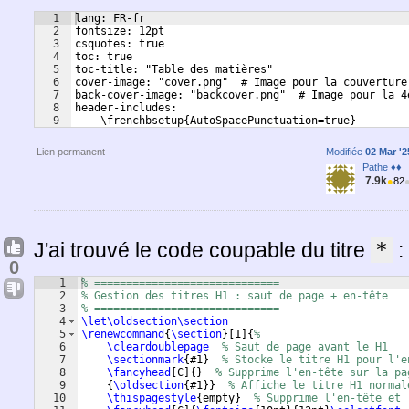
1
lang: FR-fr
2
fontsize: 12pt
3
csquotes: true
4
toc: true
5
toc-title: "Table des matières"
6
cover-image: "cover.png"  # Image pour la couverture
7
back-cover-image: "backcover.png"  # Image pour la 4
8
header-includes:
9
  - \frenchbsetup{AutoSpacePunctuation=true}
Lien permanent
Modifiée
02 Mar '2
Pathe ♦♦
7.9k
●
82
J'ai trouvé le code coupable du titre
*
:
0
1
% =============================
2
% Gestion des titres H1 : saut de page + en-tête
3
% =============================
4
\let\oldsection\section
5
\renewcommand
{
\section
}
[
1
]
{
%
6
\cleardoublepage
% Saut de page avant le H1
7
\sectionmark
{
#1
}
% Stocke le titre H1 pour l'e
8
\fancyhead
[
C
]
{
}
% Supprime l'en-tête sur la pa
9
{
\oldsection
{
#1
}}
% Affiche le titre H1 normal
10
\thispagestyle
{
empty
}
% Supprime l'en-tête et 