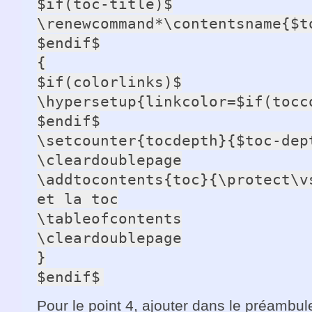
$if(toc-title)$

\renewcommand*\contentsname{$to
$endif$

{

$if(colorlinks)$

\hypersetup{linkcolor=$if(tocc
$endif$

\setcounter{tocdepth}{$toc-dept
\cleardoublepage

\addtocontents{toc}{\protect\v
et la toc

\tableofcontents

\cleardoublepage

}

$endif$
Pour le point 4, ajouter dans le préambu