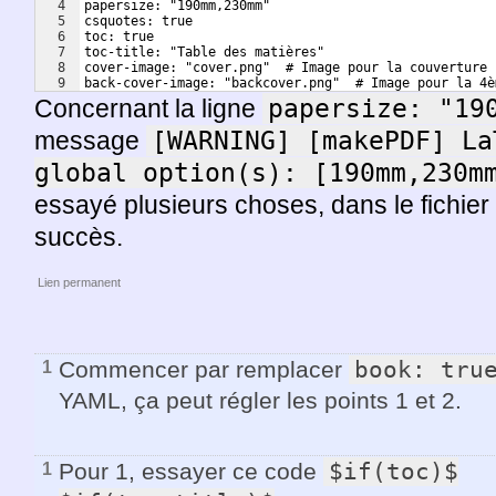
4
papersize: "190mm,230mm"
5
csquotes: true
6
toc: true
7
toc-title: "Table des matières"
8
cover-image: "cover.png"  # Image pour la couverture 
9
back-cover-image: "backcover.png"  # Image pour la 4è
Concernant la ligne
papersize: "19
message
[WARNING] [makePDF] La
global option(s): [190mm,230m
essayé plusieurs choses, dans le fichier
succès.
Lien permanent
Commencer par remplacer
book: tru
1
YAML, ça peut régler les points 1 et 2.
Pour 1, essayer ce code
$if(toc)$

1