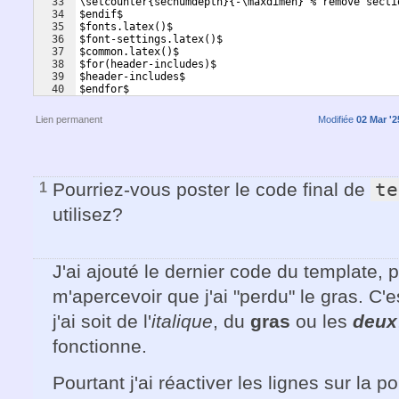
33
\setcounter{secnumdepth}{-\maxdimen} % remove secti
34
$endif$
35
$fonts.latex()$
36
$font-settings.latex()$
37
$common.latex()$
38
$for(header-includes)$
39
$header-includes$
40
$endfor$
41
$after-header-includes.latex()$
Lien permanent
Modifiée
02 Mar '2
Pourriez-vous poster le code final de
te
1
utilisez?
J'ai ajouté le dernier code du template, 
m'apercevoir que j'ai "perdu" le gras. C'
j'ai soit de l'
italique
, du
gras
ou les
deux
fonctionne.
Pourtant j'ai réactiver les lignes sur la po