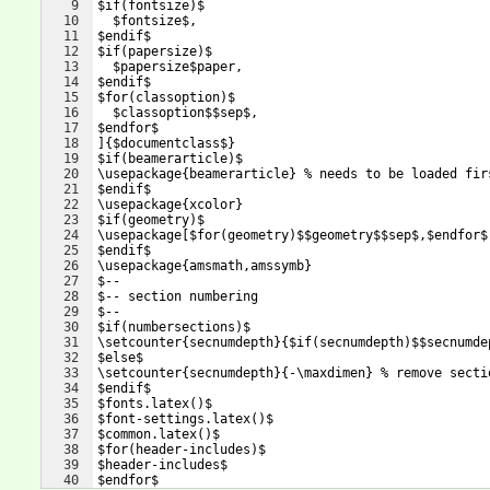
9
$if(fontsize)$
10
  $fontsize$,
11
$endif$
12
$if(papersize)$
13
  $papersize$paper,
14
$endif$
15
$for(classoption)$
16
  $classoption$$sep$,
17
$endfor$
18
]{$documentclass$}
19
$if(beamerarticle)$
20
\usepackage{beamerarticle} % needs to be loaded fir
21
$endif$
22
\usepackage{xcolor}
23
$if(geometry)$
24
\usepackage[$for(geometry)$$geometry$$sep$,$endfor$
25
$endif$
26
\usepackage{amsmath,amssymb}
27
$--
28
$-- section numbering
29
$--
30
$if(numbersections)$
31
\setcounter{secnumdepth}{$if(secnumdepth)$$secnumde
32
$else$
33
\setcounter{secnumdepth}{-\maxdimen} % remove secti
34
$endif$
35
$fonts.latex()$
36
$font-settings.latex()$
37
$common.latex()$
38
$for(header-includes)$
39
$header-includes$
40
$endfor$