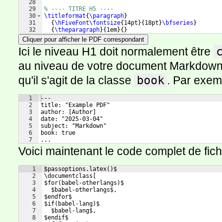
28
29
% ---- TITRE H5 ----
30
\titleformat
{
\paragraph
}
31
{
\hFiveFont\fontsize
{
14pt
}
{
18pt
}
\bfseries
}
32
{
\theparagraph
}
{
1em
}
{
}
Cliquer pour afficher le PDF correspondant
Ici le niveau H1 doit normalement être
au niveau de votre document Markdown 
qu'il s'agit de la classe
book
. Par exemp
1
---
2
title: "Example PDF"
3
author: [Author]
4
date: "2025-03-04"
5
subject: "Markdown"
6
book: true
7
...
Voici maintenant le code complet de fich
1
$passoptions.latex()$
2
\documentclass[
3
$for(babel-otherlangs)$
4
  $babel-otherlangs$,
5
$endfor$
6
$if(babel-lang)$
7
  $babel-lang$,
8
$endif$