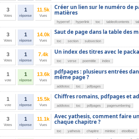
Créer un lien sur le numéro de p
3
1
11.5k
matières
Votes
réponse
Vues
hyperref
hyperlink
toc
tableofcontents
ta
Saut de page dans la table des m
3
1
14.0k
Votes
réponse
Vues
toc
section
subsection
Un index des titres avec le pack
3
1
7.4k
Votes
réponse
Vues
toc
verse
poemtitle
index
pdfpages : plusieurs entrées dan
1
1
13.6k
même page ?
vote
réponse
Vues
addtotoc
toc
pdfpages
Chiffres romains, pdfpages et a
1
1
15.5k
vote
réponse
Vues
addtotoc
toc
pdfpages
pagenumbering
Avec yathesis, comment faire un
3
1
11.1k
chaque chapitre ?
Votes
réponse
Vues
toc
yathesis
chapitre
minitoc
etoolbox