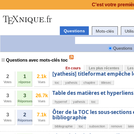
C'est votre premièr
Questions
Mots-clés
Utili
Questions
Questions avec mots-clés toc
En cours
Les plus récentes
Les
[yathesis] titleformat empêche l
2
1
2.1k
Votes
réponse
Vues
toc
yathesis
chapitre
titlesec
Table des matières et hyperliens
3
3
26.7k
Votes
Réponses
Vues
hyperref
yathesis
toc
Ôter de la TOC les sous-sections 
3
2
7.1k
bibliographie
Votes
Réponses
Vues
bibliographie
toc
subsection
remove
late