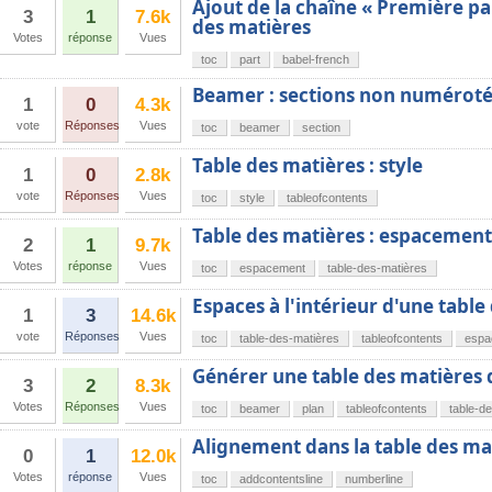
Ajout de la chaîne « Première par
3
1
7.6k
des matières
Votes
réponse
Vues
toc
part
babel-french
Beamer : sections non numérot
1
0
4.3k
vote
Réponses
Vues
toc
beamer
section
Table des matières : style
1
0
2.8k
vote
Réponses
Vues
toc
style
tableofcontents
Table des matières : espacement 
2
1
9.7k
Votes
réponse
Vues
toc
espacement
table-des-matières
Espaces à l'intérieur d'une table
1
3
14.6k
vote
Réponses
Vues
toc
table-des-matières
tableofcontents
espa
Générer une table des matières 
3
2
8.3k
Votes
Réponses
Vues
toc
beamer
plan
tableofcontents
table-d
Alignement dans la table des m
0
1
12.0k
Votes
réponse
Vues
toc
addcontentsline
numberline