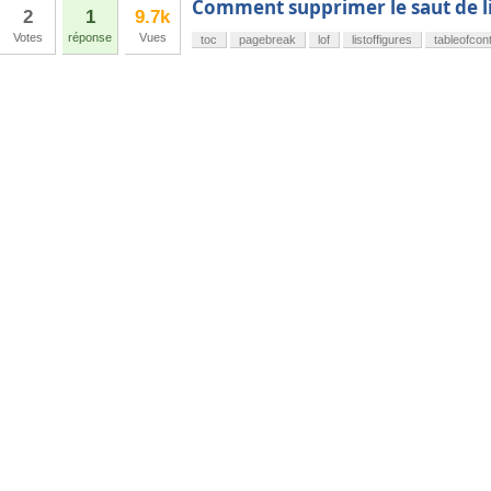
Comment supprimer le saut de lig
2
1
9.7k
Votes
réponse
Vues
toc
pagebreak
lof
listoffigures
tableofcon