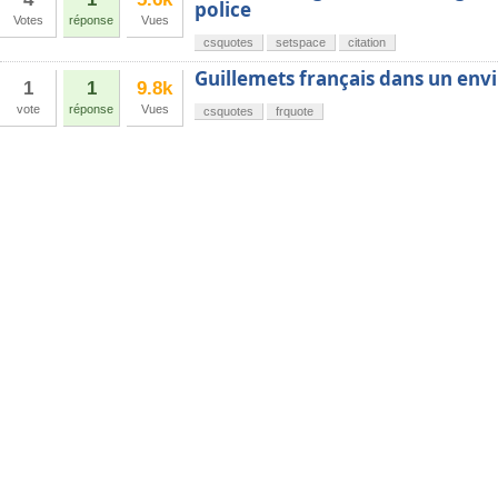
police
Votes
réponse
Vues
csquotes
setspace
citation
Guillemets français dans un en
1
1
9.8k
vote
réponse
Vues
csquotes
frquote