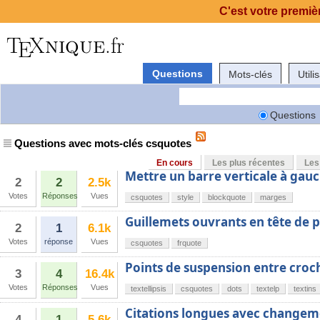
C'est votre premièr
Questions
Mots-clés
Utili
Questions
Questions avec mots-clés csquotes
En cours
Les plus récentes
Les
Mettre un barre verticale à gau
2
2
2.5k
Votes
Réponses
Vues
csquotes
style
blockquote
marges
Guillemets ouvrants en tête de
2
1
6.1k
Votes
réponse
Vues
csquotes
frquote
Points de suspension entre croc
3
4
16.4k
Votes
Réponses
Vues
textellipsis
csquotes
dots
textelp
textins
Citations longues avec changemen
4
1
5.6k