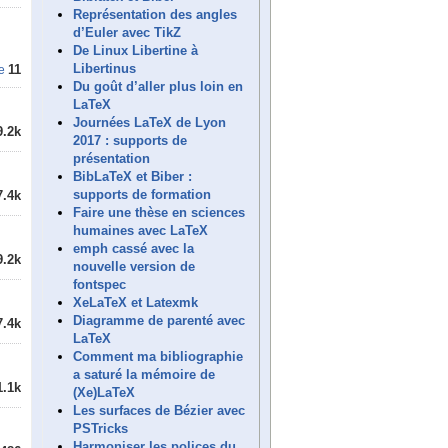
Représentation des angles
d’Euler avec TikZ
De Linux Libertine à
Libertinus
11
e
Du goût d’aller plus loin en
LaTeX
Journées LaTeX de Lyon
9.2k
2017 : supports de
présentation
BibLaTeX et Biber :
supports de formation
7.4k
Faire une thèse en sciences
humaines avec LaTeX
emph cassé avec la
9.2k
nouvelle version de
fontspec
XeLaTeX et Latexmk
Diagramme de parenté avec
7.4k
LaTeX
Comment ma bibliographie
a saturé la mémoire de
1.1k
(Xe)LaTeX
Les surfaces de Bézier avec
PSTricks
Harmoniser les polices du