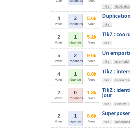
vote
Réponses
Vues
tikz
duplication
Duplication
4
3
5.6k
Votes
Réponses
Vues
tikz
TikZ : coor
2
1
5.1k
Votes
réponse
Vues
tikz
Un emporte
5
2
9.6k
Votes
Réponses
Vues
tikz
even-odd-
TikZ : inter
4
1
8.0k
Votes
réponse
Vues
tikz
intersecti
TikZ : iden
2
0
1.8k
jour
Votes
Réponses
Vues
tikz
lualatex
Superposer
2
1
8.6k
Votes
réponse
Vues
tikz
superposit