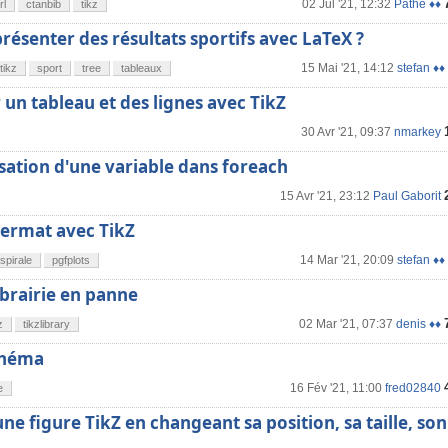
02 Jul '21, 12:32
Pathe ♦♦
rl
ctanbib
tikz
senter des résultats sportifs avec LaTeX ?
15 Mai '21, 14:12
stefan ♦♦
tikz
sport
tree
tableaux
un tableau et des lignes avec TikZ
30 Avr '21, 09:37
nmarkey
lisation d'une variable dans foreach
15 Avr '21, 23:12
Paul Gaborit
Fermat avec TikZ
14 Mar '21, 20:09
stefan ♦♦
spirale
pgfplots
librairie en panne
02 Mar '21, 07:37
denis ♦♦
z
tikzlibrary
schéma
16 Fév '21, 11:00
fred02840
e
ne figure TikZ en changeant sa position, sa taille, son