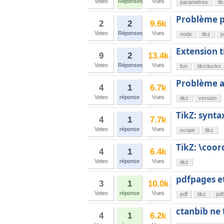
Votes
Réponses
Vues
paramètres
ti
Problème 
2
2
9.6k
Votes
Réponses
Vues
node
tikz
p
Extension 
9
2
13.4k
Votes
Réponses
Vues
fun
tikzducks
Problème av
4
1
6.7k
Votes
réponse
Vues
tikz
version
TikZ: synta
4
1
7.7k
Votes
réponse
Vues
scope
tikz
TikZ: \coor
4
1
6.4k
Votes
réponse
Vues
tikz
pdfpages e
3
1
10.0k
Votes
réponse
Vues
pdf
tikz
pd
ctanbib ne 
4
1
6.2k