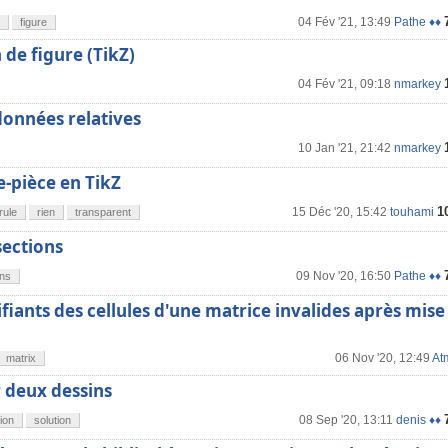
04 Fév '21, 13:49
Pathe ♦♦
figure
 de figure (TikZ)
04 Fév '21, 09:18
nmarkey
données relatives
10 Jan '21, 21:42
nmarkey
-pièce en TikZ
1
15 Déc '20, 15:42
touhami
rule
rien
transparent
sections
09 Nov '20, 16:50
Pathe ♦♦
ons
tifiants des cellules d'une matrice invalides après mise
06 Nov '20, 12:49
At
matrix
 deux dessins
08 Sep '20, 13:11
denis ♦♦
ion
solution