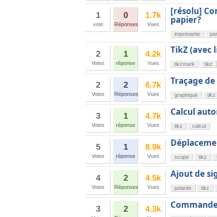
[résolu] Co
1
0
1.7k
papier?
vote
Réponses
Vues
imprimante
pa
TikZ (avec l
2
1
4.2k
Votes
réponse
Vues
tikzmark
tikz
Traçage de 
2
2
6.7k
Votes
Réponses
Vues
graphique
tikz
Calcul auto
3
1
4.7k
Votes
réponse
Vues
tikz
calcul
Déplacement
5
1
8.9k
Votes
réponse
Vues
scope
tikz
Ajout de si
4
2
4.5k
Votes
Réponses
Vues
polarité
tikz
Commande 
3
2
4.3k