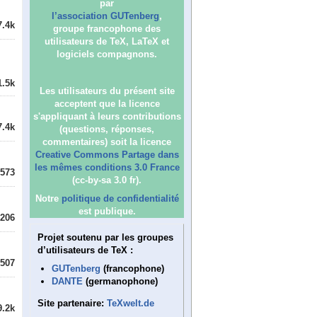
par
l’association GUTenberg
,
7.4k
groupe francophone des
utilisateurs de TeX, LaTeX et
logiciels compagnons.
1.5k
Les utilisateurs du présent site
acceptent que la licence
s'appliquant à leurs contributions
7.4k
(questions, réponses,
commentaires) soit la licence
Creative Commons Partage dans
les mêmes conditions 3.0 France
573
(cc-by-sa 3.0 fr).
Notre
politique de confidentialité
est publique.
206
Projet soutenu par les groupes
d’utilisateurs de TeX :
507
GUTenberg
(francophone)
DANTE
(germanophone)
Site partenaire:
TeXwelt.de
9.2k