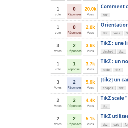
Comment co
1
0
20.0k
vote
Réponses
Vues
tikz
Orientation
1
0
2.0k
vote
Réponses
Vues
tikz
vues
3
TikZ : une l
3
2
3.6k
Votes
Réponses
Vues
dashed
tikz
TikZ : un n
1
1
3.7k
vote
réponse
Vues
node
tikz
[tikz] un ca
3
2
5.9k
Votes
Réponses
Vues
shapes
tikz
TikZ scale 
2
2
4.4k
Votes
Réponses
Vues
tikz
TikZ utilise
2
2
5.1k
Votes
Réponses
Vues
tikz
calc
fo