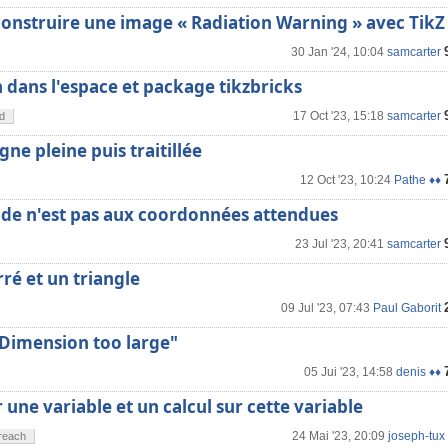
nstruire une image « Radiation Warning » avec TikZ
30 Jan '24, 10:04
samcarter
 dans l'espace et package tikzbricks
17 Oct '23, 15:18
samcarter
d
igne pleine puis traitillée
12 Oct '23, 10:24
Pathe ♦♦
ode n'est pas aux coordonnées attendues
23 Jul '23, 20:41
samcarter
rré et un triangle
09 Jul '23, 07:43
Paul Gaborit
"Dimension too large"
05 Jui '23, 14:58
denis ♦♦
r une variable et un calcul sur cette variable
24 Mai '23, 20:09
joseph-tux
reach