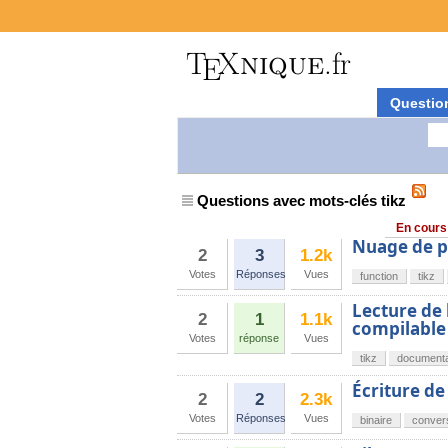
Questio
Questions avec mots-clés tikz
En cours
Nuage de po
2
3
1.2k
Votes
Réponses
Vues
function
tikz
Lecture de
2
1
1.1k
compilable
Votes
réponse
Vues
tikz
documenta
Écriture de
2
2
2.3k
Votes
Réponses
Vues
binaire
conver