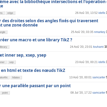
lème avec la bibliothèque intersections et l'opération
ge
26 Aoû '20, 13:52
idefix
ons
edge
er des droites selon des angles fixés qui traversent
t une zone donnée
25 Aoû '20, 03:35
nmarkey
angle
éer une macro et une library TikZ ?
1
24 Aoû '20, 23:01
touhami
library
 et inner sep, xsep, ysep
23 Aoû '20, 00:21
idefix
nner
sep
 en html et texte des nœuds TikZ
13 Aoû '20, 00:01
samcarter
ake4ht
htlatex
er une parallèle passant par un point
08 Jul '20, 17:22
samcarter
point