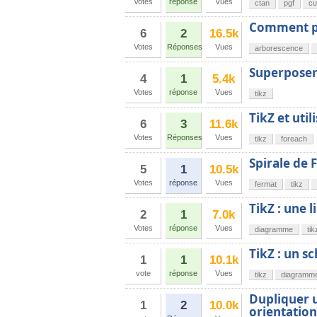
Votes
réponse
Vues
ctan
pgf
cu
Comment pré
6
2
16.5k
Votes
Réponses
Vues
arborescence
Superposer 
4
1
5.4k
Votes
réponse
Vues
tikz
TikZ et uti
6
3
11.6k
Votes
Réponses
Vues
tikz
foreach
Spirale de 
5
1
10.5k
Votes
réponse
Vues
fermat
tikz
TikZ : une 
2
1
7.0k
Votes
réponse
Vues
diagramme
tik
TikZ : un 
1
1
10.1k
vote
réponse
Vues
tikz
diagramm
Dupliquer u
1
2
10.0k
orientation