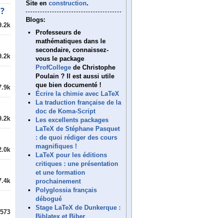
Site en
construction
.
 ?
Blogs:
9.2k
Professeurs de
mathématiques dans le
secondaire, connaissez-
9.2k
vous le package
ProfCollege
de Christophe
Poulain ? Il est aussi utile
que bien documenté !
7.9k
Écrire la chimie avec LaTeX
La traduction française de la
doc de Koma-Script
9.2k
Les excellents packages
LaTeX de Stéphane Pasquet
: de quoi rédiger des cours
magnifiques !
2.0k
LaTeX pour les éditions
critiques : une présentation
et une formation
7.4k
prochainement
Polyglossia français
débogué
Stage LaTeX de Dunkerque :
573
Biblatex et Biber