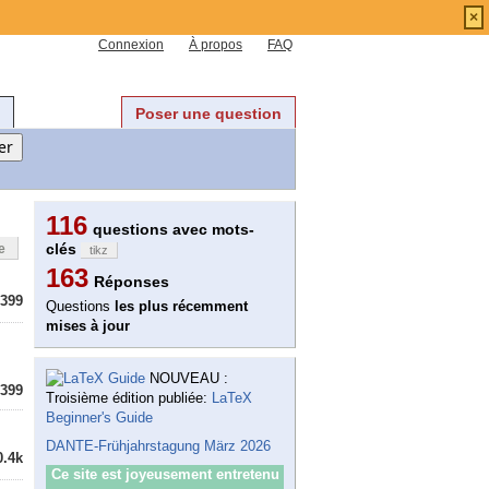
×
Connexion
À propos
FAQ
Poser une question
116
questions avec mots-
clés
e
tikz
163
Réponses
399
Questions
les plus récemment
mises à jour
NOUVEAU :
399
Troisième édition publiée:
LaTeX
Beginner's Guide
DANTE-Frühjahrstagung März 2026
0.4k
Ce site est joyeusement entretenu