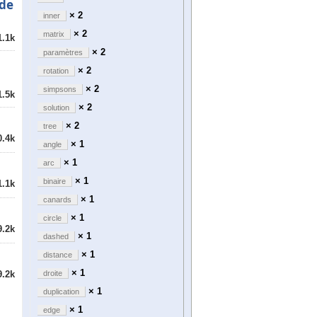
 de
× 2
inner
× 2
matrix
1.1k
× 2
paramètres
× 2
rotation
× 2
simpsons
1.5k
× 2
solution
× 2
tree
0.4k
× 1
angle
× 1
arc
× 1
binaire
1.1k
× 1
canards
× 1
circle
9.2k
× 1
dashed
× 1
distance
× 1
droite
9.2k
× 1
duplication
× 1
edge