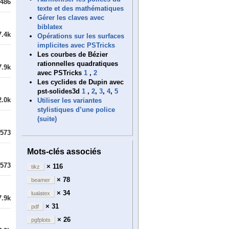
486
texte et des mathématiques
Gérer les claves avec
biblatex
7.4k
Opérations sur les surfaces
implicites avec PSTricks
Les courbes de Bézier
rationnelles quadratiques
7.9k
avec PSTricks
1
,
2
Les cyclides de Dupin avec
pst-solides3d
1
,
2
,
3
,
4
,
5
2.0k
Utiliser les variantes
stylistiques d’une police
(suite)
573
Mots-clés associés
573
× 116
tikz
× 78
beamer
× 34
lualatex
7.9k
× 31
pdf
× 26
pgfplots