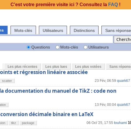
C'est votre première visite ici ? Consultez la
FAQ
!
ns
Mots-clés
Utilisateurs
Distinctions
Sans réponse
Questions
Mots-clés
Utilisateurs
Les plus récentes
Les plus lues
Les plus votées
Sans répons
ints et régression linéaire associée
23 Fév, 06:59
quark67
scatter
 la documentation du manuel de TikZ : code non
13 Fév, 00:04
quark67
tion
 conversion décimale binaire en LaTeX
1
06 Oct '25, 17:55
touhami
sion
tikz
package