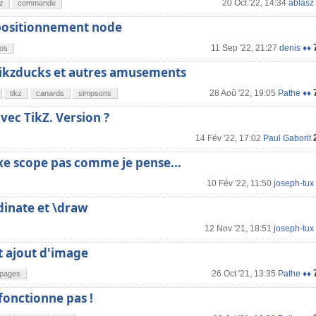
20 Oct '22, 14:34
ablasz
kz
commande
positionnement node
11 Sep '22, 21:27
denis ♦♦
os
tikzducks et autres amusements
28 Aoû '22, 19:05
Pathe ♦♦
tikz
canards
simpsons
ec TikZ. Version ?
14 Fév '22, 17:02
Paul Gaborit
xe scope pas comme je pense...
10 Fév '22, 11:50
joseph-tux
dinate et \draw
12 Nov '21, 18:51
joseph-tux
t ajout d'image
26 Oct '21, 13:35
Pathe ♦♦
fpages
fonctionne pas !