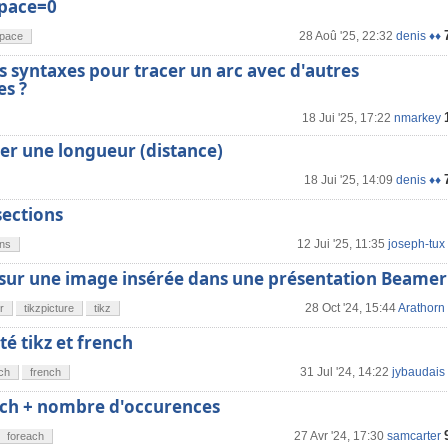
space=0
28 Aoû '25, 22:32
denis ♦♦
pace
es syntaxes pour tracer un arc avec d'autres
s ?
18 Jui '25, 17:22
nmarkey
ver une longueur (distance)
18 Jui '25, 14:09
denis ♦♦
sections
12 Jui '25, 11:35
joseph-tux
ons
 sur une image insérée dans une présentation Beamer
28 Oct '24, 15:44
Arathorn
r
tikzpicture
tikz
té tikz et french
31 Jul '24, 14:22
jybaudais
ch
french
each + nombre d'occurences
27 Avr '24, 17:30
samcarter
foreach