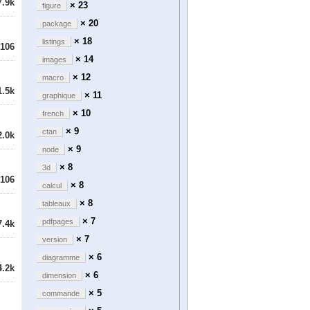
7.9k
× 23
figure
× 20
package
× 18
listings
106
× 14
images
× 12
macro
1.5k
× 11
graphique
× 10
french
× 9
ctan
2.0k
× 9
node
× 8
3d
106
× 8
calcul
× 8
tableaux
× 7
pdfpages
7.4k
× 7
version
× 6
diagramme
4.2k
× 6
dimension
× 5
commande