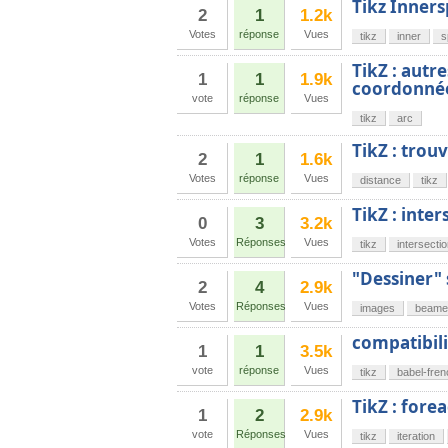
Tikz Inner
2
1
1.2k
Votes
réponse
Vues
tikz
inner
s
TikZ : autr
1
1
1.9k
coordonnée
vote
réponse
Vues
tikz
arc
TikZ : trou
2
1
1.6k
Votes
réponse
Vues
distance
tikz
TikZ : inter
0
3
3.2k
Votes
Réponses
Vues
tikz
intersecti
"Dessiner"
2
4
2.9k
Votes
Réponses
Vues
images
beame
compatibili
1
1
3.5k
vote
réponse
Vues
tikz
babel-fren
TikZ : for
1
2
2.9k
vote
Réponses
Vues
tikz
iteration