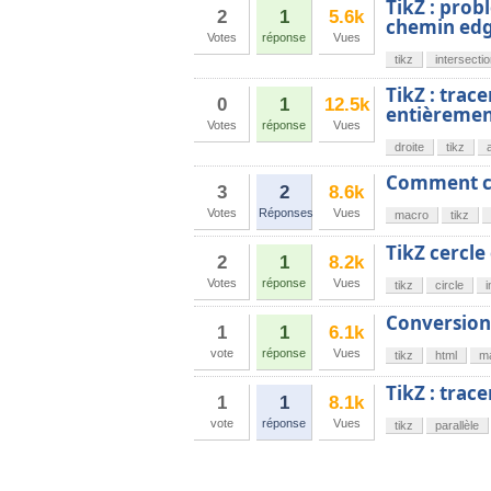
TikZ : prob
2
1
5.6k
chemin ed
Votes
réponse
Vues
tikz
intersecti
TikZ : trac
0
1
12.5k
entièremen
Votes
réponse
Vues
droite
tikz
Comment cr
3
2
8.6k
Votes
Réponses
Vues
macro
tikz
TikZ cercle
2
1
8.2k
Votes
réponse
Vues
tikz
circle
i
Conversion
1
1
6.1k
vote
réponse
Vues
tikz
html
m
TikZ : trac
1
1
8.1k
vote
réponse
Vues
tikz
parallèle