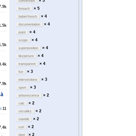
× 5
conversion
7.9k
× 5
foreach
× 4
babel-french
× 4
documentation
1.5k
× 4
point
× 4
scope
1.5k
× 4
superposition
× 4
tikzpicture
× 4
transparent
0.4k
× 3
fun
× 3
intersections
7.9k
× 3
sport
 à
× 2
arborescence
× 2
calc
11
m
× 2
circuitikz
× 2
ctanbib
× 2
curl
7.4k
× 2
html