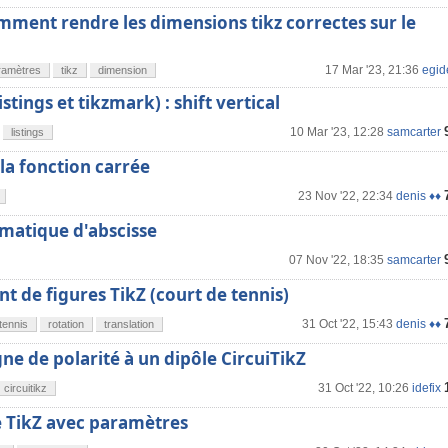
mment rendre les dimensions tikz correctes sur le
17 Mar '23, 21:36
egid
ramètres
tikz
dimension
istings et tikzmark) : shift vertical
10 Mar '23, 12:28
samcarter
listings
la fonction carrée
23 Nov '22, 22:34
denis ♦♦
matique d'abscisse
07 Nov '22, 18:35
samcarter
 de figures TikZ (court de tennis)
31 Oct '22, 15:43
denis ♦♦
tennis
rotation
translation
gne de polarité à un dipôle CircuiTikZ
31 Oct '22, 10:26
idefix
circuitikz
TikZ avec paramètres