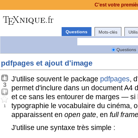
C'est votre premièr
Questions
Mots-clés
Utili
Questions
pdfpages et ajout d'image
J'utilise souvent le package
pdfpages
, 
3
permet d'inclure dans un document A4 
et ce sans les entourer de marges — si l
typographie le vocabulaire du cinéma, on
1
apparaissent en
open gate
, en
full fram
J'utilise une syntaxe très simple :