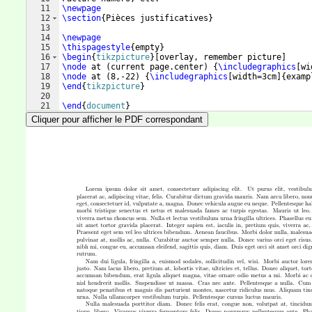
11
\newpage
12
\section
{
Pièces justificatives
}
13
14
\newpage
15
\thispagestyle
{
empty
}
16
\begin
{
tikzpicture
}
[
overlay, remember picture
]
17
\node
 at 
(
current page.center
)
{
\includegraphics
[
wi
18
\node
 at 
(
8,-22
)
{
\includegraphics
[
width=3cm
]
{
examp
19
\end
{
tikzpicture
}
20
21
\end
{
document
}
Cliquer pour afficher le PDF correspondant