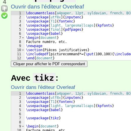
4
Ouvrir dans l'éditeur Overleaf
1
\documentclass
[
a4paper, 12pt, syldavian, french, BC
2
\usepackage
[
utf8x
]
{
inputenc
}
3
\usepackage
[
T1
]
{
fontenc
}
4
\usepackage
[
light, largesmallcaps
]
{
kpfonts
}
5
\usepackage
[
final
]
{
pdfpages
}
6
\usepackage
{
babel
}
7
\begin
{
document
}
8
Facture numéro, etc.
9
\newpage
10
\section
{
Pièces justificatives
}
11
\includepdf
[
picturecommand*=
{
\put
(
100,100
)
{
\include
12
\end
{
document
}
Cliquer pour afficher le PDF correspondant
Avec
tikz
:
Ouvrir dans l'éditeur Overleaf
1
\documentclass
[
a4paper, 12pt, syldavian, french, BC
2
\usepackage
[
utf8x
]
{
inputenc
}
3
\usepackage
[
T1
]
{
fontenc
}
4
\usepackage
[
light, largesmallcaps
]
{
kpfonts
}
5
\usepackage
{
babel
}
6
7
\usepackage
{
tikz
}
8
9
\begin
{
document
}
10
Facture numéro, etc.