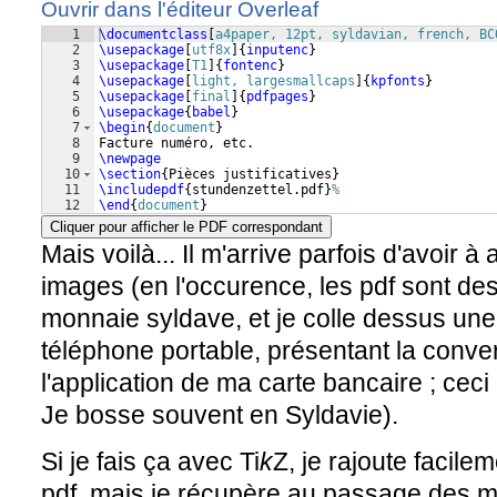
Ouvrir dans l'éditeur Overleaf
1
\documentclass
[
a4paper, 12pt, syldavian, french, BC
2
\usepackage
[
utf8x
]
{
inputenc
}
3
\usepackage
[
T1
]
{
fontenc
}
4
\usepackage
[
light, largesmallcaps
]
{
kpfonts
}
5
\usepackage
[
final
]
{
pdfpages
}
6
\usepackage
{
babel
}
7
\begin
{
document
}
8
Facture numéro, etc.
9
\newpage
10
\section
{
Pièces justificatives
}
11
\includepdf
{
stundenzettel.pdf
}
%
12
\end
{
document
}
Cliquer pour afficher le PDF correspondant
Mais voilà... Il m'arrive parfois d'avoir à
images (en l'occurence, les pdf sont des
monnaie syldave, et je colle dessus un
téléphone portable, présentant la conve
l'application de ma carte bancaire ; cec
Je bosse souvent en Syldavie).
Si je fais ça avec Ti
k
Z, je rajoute facile
pdf, mais je récupère au passage des ma