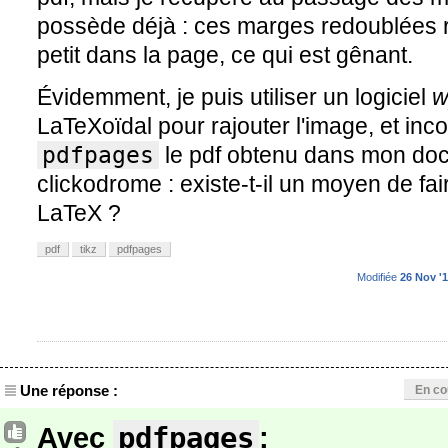
possède déjà : ces marges redoublées re
petit dans la page, ce qui est gênant.
Évidemment, je puis utiliser un logiciel
w
LaTeXoïdal pour rajouter l'image, et inco
pdfpages
le pdf obtenu dans mon doc
clickodrome : existe-t-il un moyen de fa
LaTeX ?
pdf
tikz
pdfpages
Modifiée
26 Nov '1
Une réponse :
En co
pdfpages
Avec
: