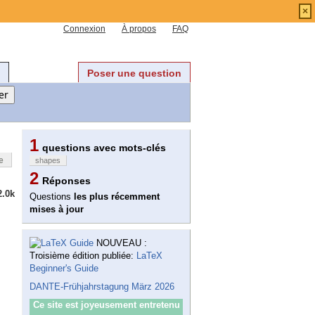
×
Connexion
À propos
FAQ
Poser une question
1
questions avec mots-clés
e
shapes
2
Réponses
2.0k
Questions
les plus récemment
mises à jour
NOUVEAU :
Troisième édition publiée:
LaTeX
Beginner's Guide
DANTE-Frühjahrstagung März 2026
Ce site est joyeusement entretenu