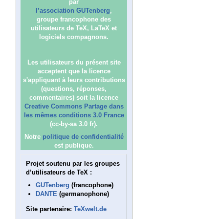
par
l’association GUTenberg
,
groupe francophone des
utilisateurs de TeX, LaTeX et
logiciels compagnons.
Les utilisateurs du présent site
acceptent que la licence
s'appliquant à leurs contributions
(questions, réponses,
commentaires) soit la licence
Creative Commons Partage dans
les mêmes conditions 3.0 France
(cc-by-sa 3.0 fr).
Notre
politique de confidentialité
est publique.
Projet soutenu par les groupes
d’utilisateurs de TeX :
GUTenberg
(francophone)
DANTE
(germanophone)
Site partenaire:
TeXwelt.de