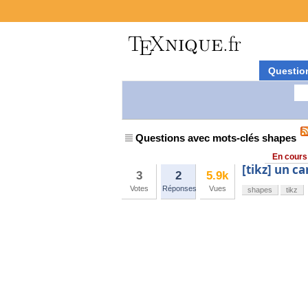
Questio
Questions avec mots-clés shapes
En cours
[tikz] un ca
3
2
5.9k
Votes
Réponses
Vues
shapes
tikz