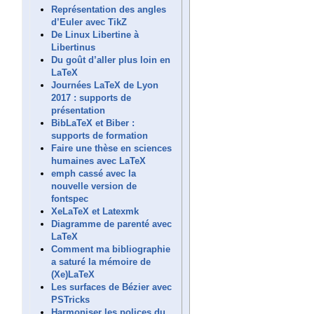
Représentation des angles
d’Euler avec TikZ
De Linux Libertine à
Libertinus
Du goût d’aller plus loin en
LaTeX
Journées LaTeX de Lyon
2017 : supports de
présentation
BibLaTeX et Biber :
supports de formation
Faire une thèse en sciences
humaines avec LaTeX
emph cassé avec la
nouvelle version de
fontspec
XeLaTeX et Latexmk
Diagramme de parenté avec
LaTeX
Comment ma bibliographie
a saturé la mémoire de
(Xe)LaTeX
Les surfaces de Bézier avec
PSTricks
Harmoniser les polices du