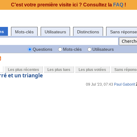
C'est votre première visite ici ? Consultez la
FAQ
!
ns
Mots-clés
Utilisateurs
Distinctions
Sans réponse
Questions
Mots-clés
Utilisateurs
Les plus récentes
Les plus lues
Les plus votées
Sans répons
rré et un triangle
09 Jul '23, 07:43
Paul Gaborit