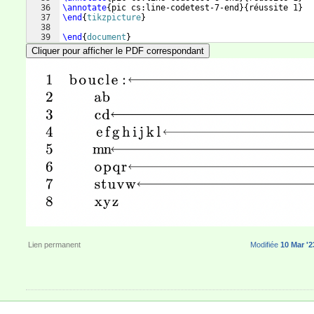
36
\annotate
{
pic cs:line-codetest-7-end
}
{
réussite 1
}
37
\end
{
tikzpicture
}
38
39
\end
{
document
}
Cliquer pour afficher le PDF correspondant
Lien permanent
Modifiée
10 Mar '2