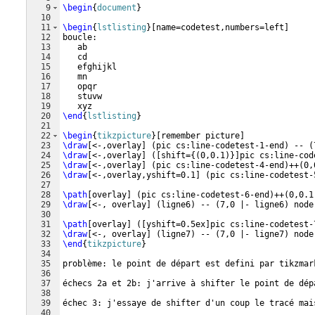
9
\begin
{
document
}
10
11
\begin
{
lstlisting
}
[name=codetest,numbers=left]
12
boucle:
13
   ab
14
   cd
15
   efghijkl
16
   mn
17
   opqr
18
   stuvw
19
   xyz
20
\end
{
lstlisting
}
21
22
\begin
{
tikzpicture
}
[
remember picture
]
23
\draw
[
<-,overlay
]
(
pic cs:line-codetest-1-end
)
 -- 
(
24
\draw
[
<-,overlay
]
([
shift=
{(
0,0.1
)}]
pic cs:line-cod
25
\draw
[
<-,overlay
]
(
pic cs:line-codetest-4-end
)
++
(
0,
26
\draw
[
<-,overlay,yshift=0.1
]
(
pic cs:line-codetest-
27
28
\path
[
overlay
]
(
pic cs:line-codetest-6-end
)
++
(
0,0.1
29
\draw
[
<-, overlay
]
(
ligne6
)
 -- 
(
7,0 |- ligne6
)
 node
30
31
\path
[
overlay
]
([
yshift=0.5ex
]
pic cs:line-codetest-
32
\draw
[
<-, overlay
]
(
ligne7
)
 -- 
(
7,0 |- ligne7
)
 node
33
\end
{
tikzpicture
}
34
35
problème: le point de départ est defini par tikzmar
36
37
échecs 2a et 2b: j'arrive à shifter le point de dép
38
39
échec 3: j'essaye de shifter d'un coup le tracé mai
40