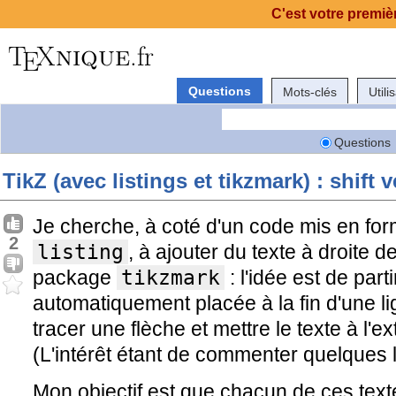
C'est votre premièr
Questions
Mots-clés
Utili
Questions
TikZ (avec listings et tikzmark) : shift v
Je cherche, à coté d'un code mis en fo
2
listing
, à ajouter du texte à droite de
package
tikzmark
: l'idée est de par
automatiquement placée à la fin d'une l
tracer une flèche et mettre le texte à l'ex
(L'intérêt étant de commenter quelques 
Mon objectif est que chacun de ces text