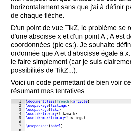
horizontalement sans que j'ai à définir p
de chaque flèche.
D'un point de vue TikZ, le problème se 
d'une abscisse x et d'un point A ; A est 
coordonnées (pic cs:). Je souhaite défin
ordonnée que A et d'abscisse égale à x. 
le faire simplement (car je suis claireme
possibilités de TikZ...).
Voici un code permettant de bien voir ce
résumant mes tentatives.
1
\documentclass
[
french
]
{
article
}
2
\usepackage
{
listings
}
3
\usepackage
{
tikz
}
4
\usetikzlibrary
{
tikzmark
}
5
\usetikzmarklibrary
{
listings
}
6
7
\usepackage
{
babel
}
8