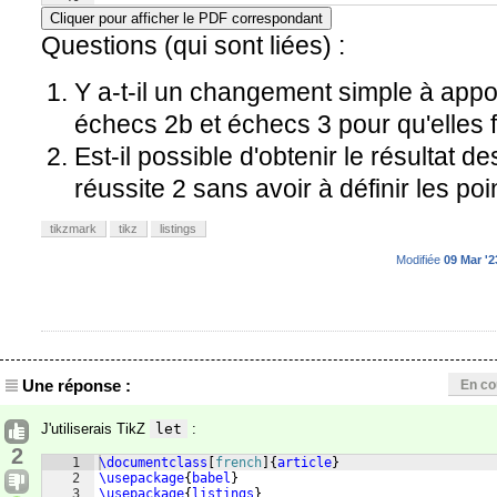
41
réussites 1 et 2: résultat satisfaisant mais j'ai d
Cliquer pour afficher le PDF correspondant
Questions (qui sont liées) :
Y a-t-il un changement simple à appo
échecs 2b et échecs 3 pour qu'elles f
Est-il possible d'obtenir le résultat de
réussite 2 sans avoir à définir les po
tikzmark
tikz
listings
Modifiée
09 Mar '2
Une réponse :
En co
J'utiliserais TikZ
let
:
2
1
\documentclass
[
french
]
{
article
}
2
\usepackage
{
babel
}
3
\usepackage
{
listings
}