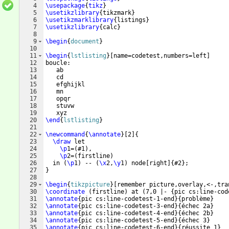
4
\usepackage
{
tikz
}
5
\usetikzlibrary
{
tikzmark
}
6
\usetikzmarklibrary
{
listings
}
7
\usetikzlibrary
{
calc
}
8
9
\begin
{
document
}
10
11
\begin
{
lstlisting
}
[name=codetest,numbers=left]
12
boucle:
13
   ab
14
   cd
15
   efghijkl
16
   mn
17
   opqr
18
   stuvw
19
   xyz
20
\end
{
lstlisting
}
21
22
\newcommand
{
\annotate
}
[
2
]
{
23
\draw
 let 
24
\p
1=
(
#1
)
,
25
\p
2=
(
firstline
)
26
  in 
(
\p
1
)
 -- 
(
\x
2,
\y
1
)
 node
[
right
]
{
#2
}
;
27
}
28
29
\begin
{
tikzpicture
}
[
remember picture,overlay,<-,tra
30
\coordinate
(
firstline
)
 at 
(
7,0 |- 
{
pic cs:line-cod
31
\annotate
{
pic cs:line-codetest-1-end
}
{
problème
}
32
\annotate
{
pic cs:line-codetest-3-end
}
{
échec 2a
}
33
\annotate
{
pic cs:line-codetest-4-end
}
{
échec 2b
}
34
\annotate
{
pic cs:line-codetest-5-end
}
{
échec 3
}
35
\annotate
{
pic cs:line-codetest-6-end
}
{
réussite 1
}