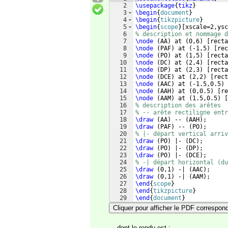
2
\usepackage
{
tikz
}
3
\begin
{
document
}
4
\begin
{
tikzpicture
}
5
\begin
{
scope
}
[
xscale=2,ysc
6
% description et nommage d
7
\node
(
AA
)
 at 
(
0,6
)
[
recta
8
\node
(
PAF
)
 at 
(
-1,5
)
[
rec
9
\node
(
PO
)
 at 
(
1,5
)
[
recta
10
\node
(
DC
)
 at 
(
2,4
)
[
recta
11
\node
(
DP
)
 at 
(
2,3
)
[
recta
12
\node
(
DCE
)
 at 
(
2,2
)
[
rect
13
\node
(
AAC
)
 at 
(
-1.5,0.5
)
14
\node
(
AAH
)
 at 
(
0,0.5
)
[
re
15
\node
(
AAM
)
 at 
(
1.5,0.5
)
[
16
% description des arêtes
17
% -- arête rectiligne ent
18
\draw
(
AA
)
 -- 
(
AAH
)
;
19
\draw
(
PAF
)
 -- 
(
PO
)
;
20
% |- départ vertical arriv
21
\draw
(
PO
)
 |- 
(
DC
)
;
22
\draw
(
PO
)
 |- 
(
DP
)
;
23
\draw
(
PO
)
 |- 
(
DCE
)
;
24
% -| départ horizontal (du
25
\draw
(
0,1
)
 -| 
(
AAC
)
;
26
\draw
(
0,1
)
 -| 
(
AAM
)
;
27
\end
{
scope
}
28
\end
{
tikzpicture
}
29
\end
{
document
}
Cliquer pour afficher le PDF correspon
... dont le rendu est :