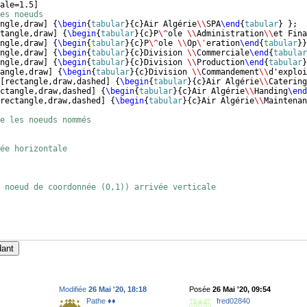
ale=1.5
]
es noeuds 
ngle,draw
]
{
\begin
{
tabular
}
{
c
}
Air Algérie
\\
SPA
\end
{
tabular
}
}
;
tangle,draw
]
{
\begin
{
tabular
}
{
c
}
P
\^
ole 
\\
Administration
\\
et Fina
ngle,draw
]
{
\begin
{
tabular
}
{
c
}
P
\^
ole 
\\
Op
\'
eration
\end
{
tabular
}
}
ngle,draw
]
{
\begin
{
tabular
}
{
c
}
Division 
\\
Commerciale
\end
{
tabular
ngle,draw
]
{
\begin
{
tabular
}
{
c
}
Division 
\\
Production
\end
{
tabular
}
angle,draw
]
{
\begin
{
tabular
}
{
c
}
Division 
\\
Commandement
\\
d'exploi
[
rectangle,draw,dashed
]
{
\begin
{
tabular
}
{
c
}
Air Algérie
\\
Catering
ctangle,draw,dashed
]
{
\begin
{
tabular
}
{
c
}
Air Algérie
\\
Handing
\end
rectangle,draw,dashed
]
{
\begin
{
tabular
}
{
c
}
Air Algérie
\\
Maintenan
re les noeuds nommés
ée horizontale
 noeud de coordonnée (0,1)) arrivée verticale
dant
Modifiée
26 Mai '20, 18:18
Posée
26 Mai '20, 09:54
Pathe ♦♦
fred02840