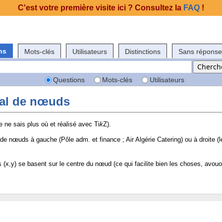
C'est votre première visite ici ? Consultez la
FAQ
!
ns
Mots-clés
Utilisateurs
Distinctions
Sans réponse
Questions
Mots-clés
Utilisateurs
ical de nœuds
e ne sais plus où et réalisé avec Ti
k
Z).
e nœuds à gauche (Pôle adm. et finance ; Air Algérie Catering) ou à droite (l
(x,y) se basent sur le centre du nœud (ce qui facilite bien les choses, avou