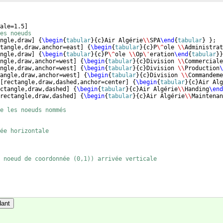
ale=1.5
]
es noeuds 
ngle,draw
]
{
\begin
{
tabular
}
{
c
}
Air Algérie
\\
SPA
\end
{
tabular
}
}
;
tangle,draw,anchor=east
]
{
\begin
{
tabular
}
{
c
}
P
\^
ole 
\\
Administrat
ngle,draw
]
{
\begin
{
tabular
}
{
c
}
P
\^
ole 
\\
Op
\'
eration
\end
{
tabular
}
}
ngle,draw,anchor=west
]
{
\begin
{
tabular
}
{
c
}
Division 
\\
Commerciale
ngle,draw,anchor=west
]
{
\begin
{
tabular
}
{
c
}
Division 
\\
Production
\
angle,draw,anchor=west
]
{
\begin
{
tabular
}
{
c
}
Division 
\\
Commandeme
[
rectangle,draw,dashed,anchor=center
]
{
\begin
{
tabular
}
{
c
}
Air Alg
ctangle,draw,dashed
]
{
\begin
{
tabular
}
{
c
}
Air Algérie
\\
Handing
\end
rectangle,draw,dashed
]
{
\begin
{
tabular
}
{
c
}
Air Algérie
\\
Maintenan
re les noeuds nommés
ée horizontale
 noeud de coordonnée (0,1)) arrivée verticale
dant