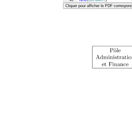
40
\end
{
document
}
Cliquer pour afficher le PDF correspon