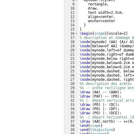
8
  mynode/.style=
{
9
    rectangle,
10
    draw,
11
    text width=2.5cm,
12
    align=center,
13
    anchor=center
14
}
15
]
16
\begin
{
scope
}
[
xscale=2
]
17
% description et nommage d
18
\node
[
mynode
]
(
AA
)
{
Air Al
19
\node
[
below=of AA
]
(
dummy
)
20
\node
[
mynode,left=of dummy
21
\node
[
mynode,right=of dumm
22
\node
[
mynode,below right=o
23
\node
[
mynode,below=0.2cm o
24
\node
[
mynode,below=0.2cm o
25
\node
[
mynode,dashed, below
26
\node
[
mynode,dashed, left=
27
\node
[
mynode,dashed, right
28
%% description des arêtes
29
%% -- arête rectiligne en
30
\draw
(
AA
)
 -- 
(
AAH
)
;
31
\draw
(
PAF
)
 -- 
(
PO
)
;
32
%% |- départ vertical arri
33
\draw
(
PO
)
 |- 
(
DC
)
;
34
\draw
(
PO
)
 |- 
(
DP
)
;
35
\draw
(
PO
)
 |- 
(
DCE
)
;
36
%% -| départ horizontal (d
37
\draw
(
AAC.north
)
 -- ++
(
0,
38
\end
{
scope
}
39
\end
{
tikzpicture
}