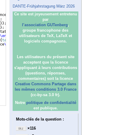
DANTE-Frühjahrstagung März 2026
Ce site est joyeusement entretenu
nce
\end
{
tabular
}
}
;
;
par
}
}
;
l’association GUTenberg
,
}
;
groupe francophone des
tation
\end
{
tabular
}
}
;
utilisateurs de TeX, LaTeX et
\end
{
tabular
}
}
;
{
tabular
}
}
;
logiciels compagnons.
ce
\end
{
tabular
}
}
;
Les utilisateurs du présent site
acceptent que la licence
s'appliquant à leurs contributions
(questions, réponses,
commentaires) soit la licence
Creative Commons Partage dans
les mêmes conditions 3.0 France
(cc-by-sa 3.0 fr).
Notre
politique de confidentialité
est publique.
Mots-clés de la question :
×116
tikz