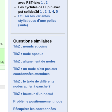
avec PSTricks
1
,
2
Les cyclides de Dupin avec
pst-solides3d
1
,
2
,
3
,
4
,
5
Utiliser les variantes
stylistiques d’une police
(suite)
Questions similaires
5%
TikZ : nœuds et coins
TikZ : node opaque
TikZ : alignement de nodes
:56)
TikZ : un node n'est pas aux
coordonnées attendues
TikZ : le texte de différents
nodes au fer à gauche ?
TikZ : hauteur d'un noeud
Problème positionnement node
Récupérer les coordonnées