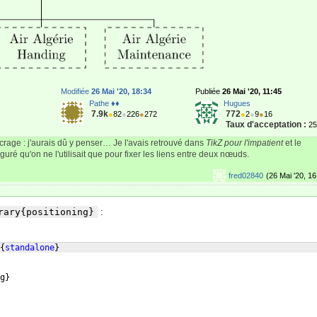
Modifiée
26 Mai '20, 18:34
Publiée
26 Mai '20, 11:45
Pathe ♦♦
Hugues
7.9k
772
●
82
●
226
●
272
●
2
●
9
●
16
Taux d'acceptation :
2
ncrage : j'aurais dû y penser… Je l'avais retrouvé dans
TikZ pour l'impatient
et le
iguré qu'on ne l'utilisait que pour fixer les liens entre deux nœuds.
fred02840
(26 Mai '20, 16
rary{positioning}
:
{
standalone
}
g
}