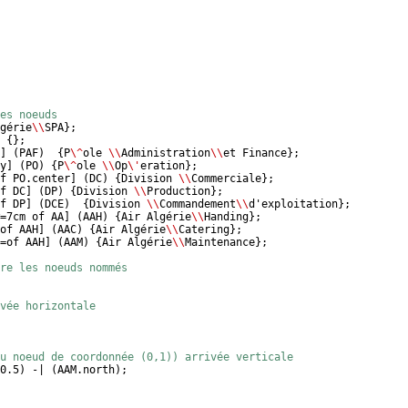
es noeuds 
gérie
\\
SPA
}
;
{
}
;
]
(
PAF
)
{
P
\^
ole 
\\
Administration
\\
et Finance
}
;
y
]
(
PO
)
{
P
\^
ole 
\\
Op
\'
eration
}
;
f PO.center
]
(
DC
)
{
Division 
\\
Commerciale
}
;
f DC
]
(
DP
)
{
Division 
\\
Production
}
;
f DP
]
(
DCE
)
{
Division 
\\
Commandement
\\
d'exploitation
}
;
=7cm of AA
]
(
AAH
)
{
Air Algérie
\\
Handing
}
;
of AAH
]
(
AAC
)
{
Air Algérie
\\
Catering
}
;
=of AAH
]
(
AAM
)
{
Air Algérie
\\
Maintenance
}
;
tre les noeuds nommés
vée horizontale
u noeud de coordonnée (0,1)) arrivée verticale
0.5
)
 -| 
(
AAM.north
)
;