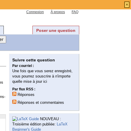
×
Connexion
À propos
FAQ
Poser une question
Suivre cette question
Par courriel :
Une fois que vous serez enregistré,
vous pourrez souscrire à n'importe
quelle mise à jour ici
es
Par flux RSS :
Réponses
ons-
Réponses et commentaires
NOUVEAU :
Troisième édition publiée:
LaTeX
Beginner's Guide