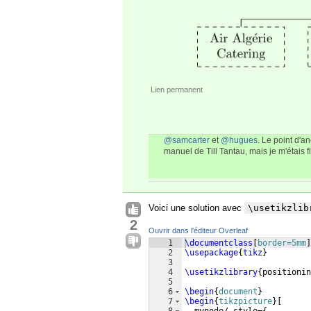
Lien permanent
@samcarter
et
@hugues
. Le point d'a
manuel de Till Tantau, mais je m'étais f
Voici une solution avec
\usetikzlib
2
Ouvrir dans l'éditeur Overleaf
1
\documentclass
[
border=5mm
]
2
\usepackage
{
tikz
}
3
4
\usetikzlibrary
{
positionin
5
6
\begin
{
document
}
7
\begin
{
tikzpicture
}
[