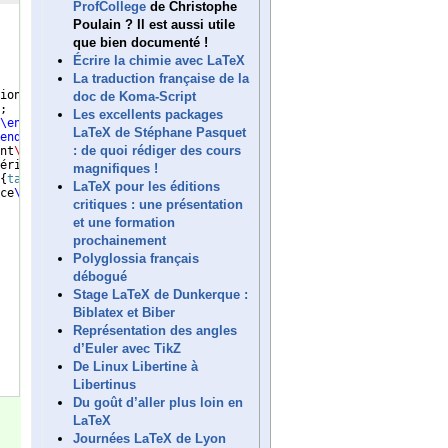
ProfCollege
de Christophe
Poulain ? Il est aussi utile
que bien documenté !
Écrire la chimie avec LaTeX
La traduction française de la
ion
\\
et Finance
\end
{
tabular
}
}
;
doc de Koma-Script
;
Les excellents packages
\end
{
tabular
}
}
;
LaTeX de Stéphane Pasquet
end
{
tabular
}
}
;
: de quoi rédiger des cours
nt
\\
d'exploitation
\end
{
tabular
}
}
;
érie
\\
Catering
\end
{
tabular
}
}
;
magnifiques !
{
tabular
}
}
;
LaTeX pour les éditions
ce
\end
{
tabular
}
}
;
critiques : une présentation
et une formation
prochainement
Polyglossia français
débogué
Stage LaTeX de Dunkerque :
Biblatex et Biber
Représentation des angles
d’Euler avec TikZ
De Linux Libertine à
Libertinus
Du goût d’aller plus loin en
LaTeX
Journées LaTeX de Lyon