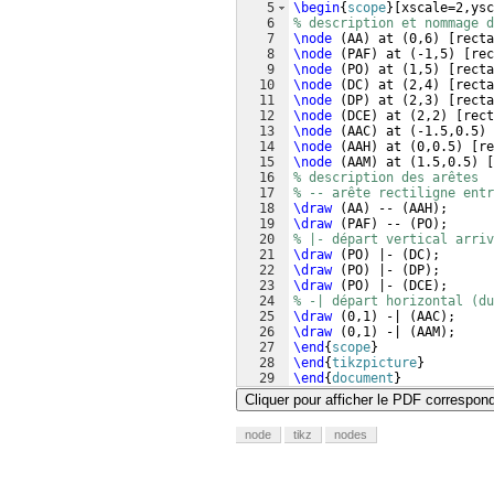
5
\begin
{
scope
}
[
xscale=2,ysc
6
% description et nommage d
7
\node
(
AA
)
 at 
(
0,6
)
[
recta
8
\node
(
PAF
)
 at 
(
-1,5
)
[
rec
9
\node
(
PO
)
 at 
(
1,5
)
[
recta
10
\node
(
DC
)
 at 
(
2,4
)
[
recta
11
\node
(
DP
)
 at 
(
2,3
)
[
recta
12
\node
(
DCE
)
 at 
(
2,2
)
[
rect
13
\node
(
AAC
)
 at 
(
-1.5,0.5
)
14
\node
(
AAH
)
 at 
(
0,0.5
)
[
re
15
\node
(
AAM
)
 at 
(
1.5,0.5
)
[
16
% description des arêtes
17
% -- arête rectiligne ent
18
\draw
(
AA
)
 -- 
(
AAH
)
;
19
\draw
(
PAF
)
 -- 
(
PO
)
;
20
% |- départ vertical arriv
21
\draw
(
PO
)
 |- 
(
DC
)
;
22
\draw
(
PO
)
 |- 
(
DP
)
;
23
\draw
(
PO
)
 |- 
(
DCE
)
;
24
% -| départ horizontal (du
25
\draw
(
0,1
)
 -| 
(
AAC
)
;
26
\draw
(
0,1
)
 -| 
(
AAM
)
;
27
\end
{
scope
}
28
\end
{
tikzpicture
}
29
\end
{
document
}
Cliquer pour afficher le PDF correspon
node
tikz
nodes