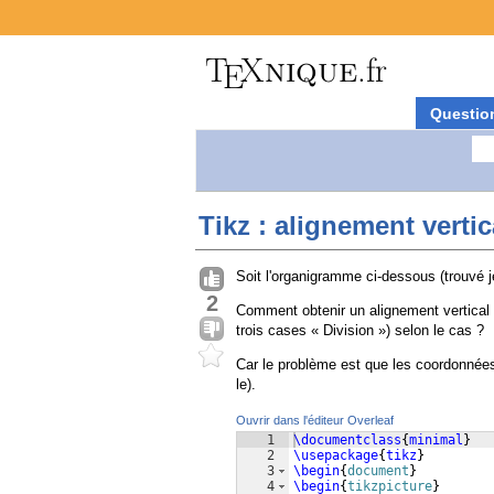
Questio
Tikz : alignement vert
Soit l'organigramme ci-dessous (trouvé j
2
Comment obtenir un alignement vertical d
trois cases « Division ») selon le cas ?
Car le problème est que les coordonnées 
le).
Ouvrir dans l'éditeur Overleaf
1
\documentclass
{
minimal
}
2
\usepackage
{
tikz
}
3
\begin
{
document
}
4
\begin
{
tikzpicture
}