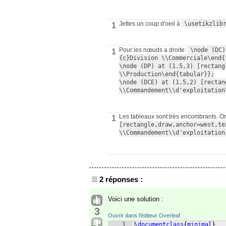
Jettes un coup d'oeil à
\usetikzlib
1
Pour les nœuds a droite:
\node (DC)
1
{c}Division \\Commerciale\end{t
\node (DP) at (1.5,3) [rectang
\\Production\end{tabular}};

\node (DCE) at (1.5,2) [rectan
\\Commandement\\d'exploitation
Les tableaux sont très encombrants. On 
1
[rectangle,draw,anchor=west,te
\\Commandement\\d'exploitation
2 réponses :
Voici une solution :
3
Ouvrir dans l'éditeur Overleaf
1
\documentclass
{
minimal
}