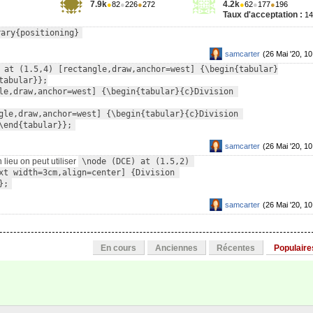
7.9k
4.2k
●
82
●
226
●
272
●
62
●
177
●
196
Taux d'acceptation :
1
rary{positioning}
samcarter
(26 Mai '20, 10
 at (1.5,4) [rectangle,draw,anchor=west] {\begin{tabular}
abular}};

le,draw,anchor=west] {\begin{tabular}{c}Division 
gle,draw,anchor=west] {\begin{tabular}{c}Division 
\end{tabular}};
samcarter
(26 Mai '20, 10
lieu on peut utiliser
\node (DCE) at (1.5,2) 
xt width=3cm,align=center] {Division 
};
samcarter
(26 Mai '20, 10
En cours
Anciennes
Récentes
Populaire