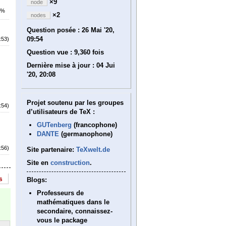
×9
node
4%
×2
nodes
Question posée :
26 Mai '20,
09:54
:53)
Question vue :
9,360 fois
Dernière mise à jour :
04 Jui
'20, 20:08
Projet soutenu par les groupes
:54)
d’utilisateurs de TeX :
GUTenberg
(francophone)
DANTE
(germanophone)
:56)
Site partenaire:
TeXwelt.de
Site en
construction
.
s
Blogs:
Professeurs de
mathématiques dans le
secondaire, connaissez-
vous le package