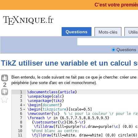
C'est votre premièr
Questions
Mots-clés
Utili
Questions
TikZ utiliser une variable et un calcul s
Bien entendu, le code suivant ne fait pas ce que je cherche: créer une 
périphérie (une sorte d'arc en ciel monochrome).
2
1
\documentclass
{
article
}
2
\usepackage
{
calc
}
3
\usepackage
{
tikz
}
4
\begin
{
document
}
5
\begin
{
tikzpicture
}
[
scale=0.5
]
6
\newcounter
{
\c
}
% \c pour la couleur \r pour le ra
7
\foreach
\r
 in 
{
6.5,7,7.5,8,8.5,9,9.5
}
8
{
\setcounter
{
\c
}
{
36.5-
\r
}
9
\filldraw
[
fill=purple!
\c
,draw=purple!
\c
]
(
0,0
)
 c
10
%Fond blanc au centre:
11
\filldraw
[
fill=white, draw=white
]
(
0,0
)
 circle
(
6
)