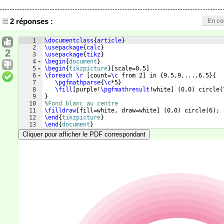
2 réponses :
En co
1
\documentclass
{
article
}
2
\usepackage
{
calc
}
2
3
\usepackage
{
tikz
}
4
\begin
{
document
}
5
\begin
{
tikzpicture
}
[
scale=0.5
]
6
\foreach
\r
[
count=
\c
 from 2
]
 in 
{
9.5,9,...,6.5
}
{
7
\pgfmathparse
{
\c
*5
}
8
\fill
[
purple!
\pgfmathresult
!white
]
(
0,0
)
 circle
(
9
}
10
%Fond blanc au centre
11
\filldraw
[
fill=white, draw=white
]
(
0,0
)
 circle
(
6
)
;
12
\end
{
tikzpicture
}
13
\end
{
document
}
Cliquer pour afficher le PDF correspondant