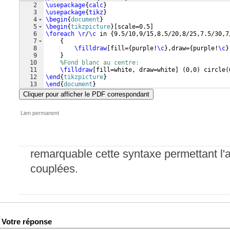
2
\usepackage
{
calc
}
3
\usepackage
{
tikz
}
4
\begin
{
document
}
5
\begin
{
tikzpicture
}
[
scale=0.5
]
6
\foreach
\r
/
\c
 in 
{
9.5/10,9/15,8.5/20,8/25,7.5/30,7
7
{
8
\filldraw
[
fill=
{
purple!
\c
}
,draw=
{
purple!
\c
}
9
}
10
%Fond blanc au centre:
11
\filldraw
[
fill=white, draw=white
]
(
0,0
)
 circle
(
12
\end
{
tikzpicture
}
13
\end
{
document
}
Cliquer pour afficher le PDF correspondant
Lien permanent
remarquable cette syntaxe permettant l'a
couplées.
Votre réponse