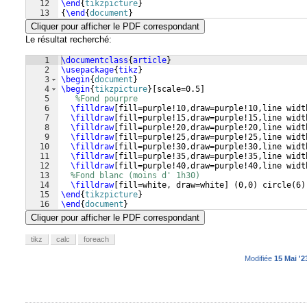
12
\end
{
tikzpicture
}
13
{
\end
{
document
}
Cliquer pour afficher le PDF correspondant
Le résultat recherché:
1
\documentclass
{
article
}
2
\usepackage
{
tikz
}
3
\begin
{
document
}
4
\begin
{
tikzpicture
}
[
scale=0.5
]
5
%Fond pourpre
6
\filldraw
[
fill=purple!10,draw=purple!10,line widt
7
\filldraw
[
fill=purple!15,draw=purple!15,line widt
8
\filldraw
[
fill=purple!20,draw=purple!20,line widt
9
\filldraw
[
fill=purple!25,draw=purple!25,line widt
10
\filldraw
[
fill=purple!30,draw=purple!30,line widt
11
\filldraw
[
fill=purple!35,draw=purple!35,line widt
12
\filldraw
[
fill=purple!40,draw=purple!40,line widt
13
%Fond blanc (moins d' 1h30)
14
\filldraw
[
fill=white, draw=white
]
(
0,0
)
 circle
(
6
)
15
\end
{
tikzpicture
}
16
\end
{
document
}
Cliquer pour afficher le PDF correspondant
tikz
calc
foreach
Modifiée
15 Mai '2