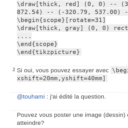
\draw[thick, red] (0, 0) -- (3
872.54) -- (-320.79, 537.00) -
\begin{scope}[rotate=31]

\draw[thick, gray] (0, 0) rect
....

\end{scope}

\end{tikzpicture}
Si oui, vous pouvez essayer avec
\beg
2
xshift=20mm,yshift=40mm]
@touhami
: j'ai édité la question.
Pouvez vous poster une image (dessin) 
atteindre?