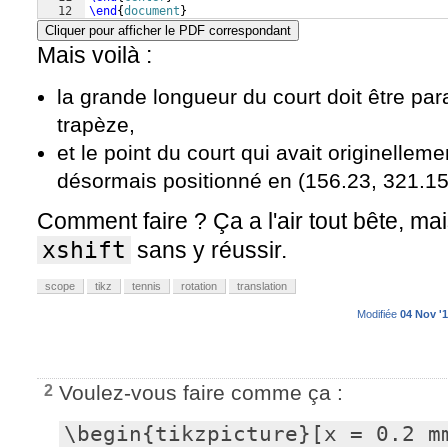
12
\end
{
document
}
Cliquer pour afficher le PDF correspondant
Mais voilà :
la grande longueur du court doit être par
trapèze,
et le point du court qui avait originellem
désormais positionné en (156.23, 321.15
Comment faire ? Ça a l'air tout bête, ma
xshift
sans y réussir.
scope
tikz
tennis
rotation
translation
Modifiée
04 Nov '1
Voulez-vous faire comme ça :
2
\begin{tikzpicture}[x = 0.2 mm