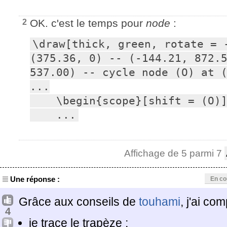
OK. c'est le temps pour
node
:
2
\draw[thick, green, rotate = -
(375.36, 0) -- (-144.21, 872.5
537.00) -- cycle node (O) at (
...

    \begin{scope}[shift = (O)]

    ...
Affichage de 5 parmi 7
Une réponse :
En co
Grâce aux conseils de
touhami
, j'ai co
4
je trace le trapèze ;