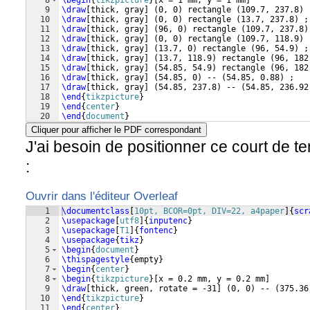
8
\begin
{
tikzpicture
}
[
x = 1 mm, y = 1 mm
]
9
\draw
[
thick, gray
]
(
0, 0
)
 rectangle 
(
109.7, 237.8
)
 
10
\draw
[
thick, gray
]
(
0, 0
)
 rectangle 
(
13.7, 237.8
)
 ;
11
\draw
[
thick, gray
]
(
96, 0
)
 rectangle 
(
109.7, 237.8
)
12
\draw
[
thick, gray
]
(
0, 0
)
 rectangle 
(
109.7, 118.9
)
 
13
\draw
[
thick, gray
]
(
13.7, 0
)
 rectangle 
(
96, 54.9
)
 ;
14
\draw
[
thick, gray
]
(
13.7, 118.9
)
 rectangle 
(
96, 182
15
\draw
[
thick, gray
]
(
54.85, 54.9
)
 rectangle 
(
96, 182
16
\draw
[
thick, gray
]
(
54.85, 0
)
 -- 
(
54.85, 0.88
)
 ;
17
\draw
[
thick, gray
]
(
54.85, 237.8
)
 -- 
(
54.85, 236.92
18
\end
{
tikzpicture
}
19
\end
{
center
}
20
\end
{
document
}
Cliquer pour afficher le PDF correspondant
J'ai besoin de positionner ce court de t
:
Ouvrir dans l'éditeur Overleaf
1
\documentclass
[
10pt, BCOR=0pt, DIV=22, a4paper
]
{
scr
2
\usepackage
[
utf8
]
{
inputenc
}
3
\usepackage
[
T1
]
{
fontenc
}
4
\usepackage
{
tikz
}
5
\begin
{
document
}
6
\thispagestyle
{
empty
}
7
\begin
{
center
}
8
\begin
{
tikzpicture
}
[
x = 0.2 mm, y = 0.2 mm
]
9
\draw
[
thick, green, rotate = -31
]
(
0, 0
)
 -- 
(
375.36
10
\end
{
tikzpicture
}
11
\end
{
center
}