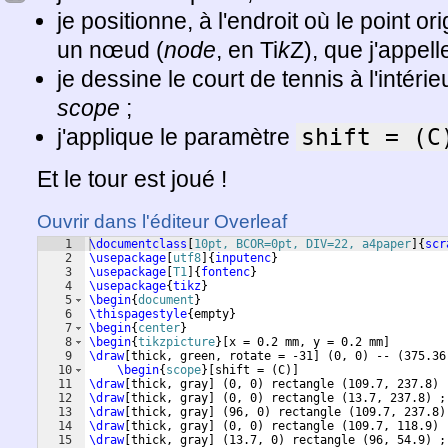
je positionne, à l'endroit où le point or
un nœud (
node
, en Ti
k
Z), que j'appel
je dessine le court de tennis à l'intér
scope
;
j'applique le paramètre
shift = (C
Et le tour est joué !
Ouvrir dans l'éditeur Overleaf
1
\documentclass
[
10pt, BCOR=0pt, DIV=22, a4paper
]
{
scr
2
\usepackage
[
utf8
]
{
inputenc
}
3
\usepackage
[
T1
]
{
fontenc
}
4
\usepackage
{
tikz
}
5
\begin
{
document
}
6
\thispagestyle
{
empty
}
7
\begin
{
center
}
8
\begin
{
tikzpicture
}
[
x = 0.2 mm, y = 0.2 mm
]
9
\draw
[
thick, green, rotate = -31
]
(
0, 0
)
 -- 
(
375.36
10
\begin
{
scope
}
[
shift = 
(
C
)]
11
\draw
[
thick, gray
]
(
0, 0
)
 rectangle 
(
109.7, 237.8
)
 
12
\draw
[
thick, gray
]
(
0, 0
)
 rectangle 
(
13.7, 237.8
)
 ;
13
\draw
[
thick, gray
]
(
96, 0
)
 rectangle 
(
109.7, 237.8
)
14
\draw
[
thick, gray
]
(
0, 0
)
 rectangle 
(
109.7, 118.9
)
 
15
\draw
[
thick, gray
]
(
13.7, 0
)
 rectangle 
(
96, 54.9
)
 ;