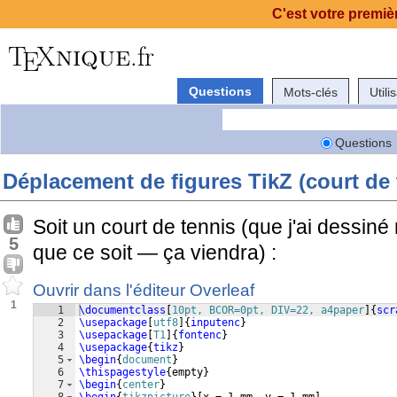
C'est votre premièr
Questions
Mots-clés
Utili
Questions
Déplacement de figures TikZ (court de 
Soit un court de tennis (que j'ai dessiné
5
que ce soit — ça viendra) :
Ouvrir dans l'éditeur Overleaf
1
1
\documentclass
[
10pt, BCOR=0pt, DIV=22, a4paper
]
{
scr
2
\usepackage
[
utf8
]
{
inputenc
}
3
\usepackage
[
T1
]
{
fontenc
}
4
\usepackage
{
tikz
}
5
\begin
{
document
}
6
\thispagestyle
{
empty
}
7
\begin
{
center
}