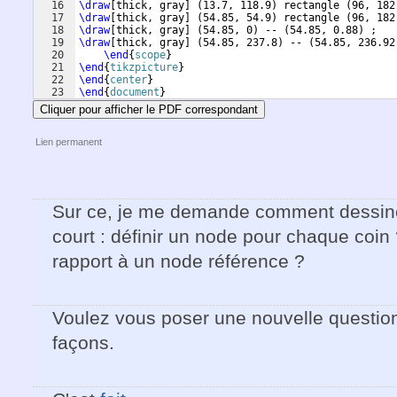
16
\draw
[
thick, gray
]
(
13.7, 118.9
)
 rectangle 
(
96, 182
17
\draw
[
thick, gray
]
(
54.85, 54.9
)
 rectangle 
(
96, 182
18
\draw
[
thick, gray
]
(
54.85, 0
)
 -- 
(
54.85, 0.88
)
 ;
19
\draw
[
thick, gray
]
(
54.85, 237.8
)
 -- 
(
54.85, 236.92
20
\end
{
scope
}
21
\end
{
tikzpicture
}
22
\end
{
center
}
23
\end
{
document
}
Cliquer pour afficher le PDF correspondant
Lien permanent
Sur ce, je me demande comment dessiner
court : définir un node pour chaque coin
rapport à un node référence ?
Voulez vous poser une nouvelle question (
façons.