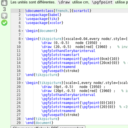
Les unités sont différentes.
\draw
utilise cm,
\pgfpoint
utilise p
3
1
\documentclass
[
french,
]
{
scrartcl
}
2
\usepackage
{
babel
}
3
\usepackage
{
tikz
}
4
\usepackage
{
xcolor
}
5
6
\begin
{
document
}
7
8
\begin
{
tikzpicture
}
[
xscale=0.04,every node/.style=
{
9
\draw
(
0,-0.5
)
   node 
{
1950
}
 ;
10
\draw
(
20,-0.5
)
  node
[
red
]
{
1960
}
 ;   
% inv
11
\pgfplothandlerybarinterval
12
\pgfplotstreamstart
13
\pgfplotstreampoint
{
\pgfpoint
{
0cm
}
{
10
}}
14
\pgfplotstreampoint
{
\pgfpoint
{
20cm
}
{
0
}}
% 
15
\pgfplotstreamend
16
\pgfusepath
{
stroke
}
17
\end
{
tikzpicture
}
18
19
\begin
{
tikzpicture
}
[
scale=1,every node/.style=
{
scal
20
\draw
(
0pt,-0.5
)
   node 
{
1950
}
 ;
21
\draw
(
20pt,-0.5
)
  node
[
red
]
{
1960
}
 ;   
% i
22
\pgfplothandlerybarinterval
23
\pgfplotstreamstart
24
\pgfplotstreampoint
{
\pgfpoint
{
0
}
{
10
}}
25
\pgfplotstreampoint
{
\pgfpoint
{
20
}
{
0
}}
% «1
26
\pgfplotstreamend
27
\pgfusepath
{
stroke
}
28
\end
{
tikzpicture
}
29
\end
{
document
}