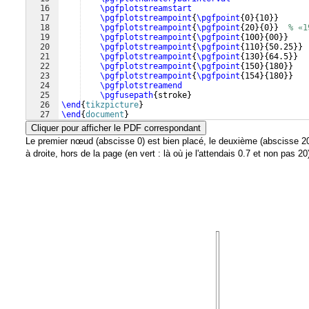
16
\pgfplotstreamstart
17
\pgfplotstreampoint
{
\pgfpoint
{
0
}
{
10
}}
18
\pgfplotstreampoint
{
\pgfpoint
{
20
}
{
0
}}
% «1
19
\pgfplotstreampoint
{
\pgfpoint
{
100
}
{
00
}}
20
\pgfplotstreampoint
{
\pgfpoint
{
110
}
{
50.25
}}
21
\pgfplotstreampoint
{
\pgfpoint
{
130
}
{
64.5
}}
22
\pgfplotstreampoint
{
\pgfpoint
{
150
}
{
180
}}
23
\pgfplotstreampoint
{
\pgfpoint
{
154
}
{
180
}}
24
\pgfplotstreamend
25
\pgfusepath
{
stroke
}
26
\end
{
tikzpicture
}
27
\end
{
document
}
Cliquer pour afficher le PDF correspondant
Le premier nœud (abscisse 0) est bien placé, le deuxième (abscisse 20,
à droite, hors de la page (en vert : là où je l'attendais 0.7 et non pas 20