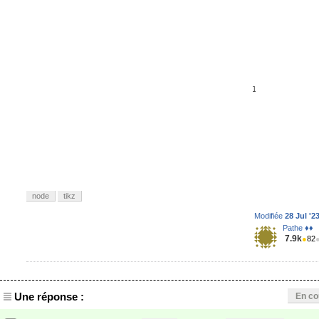
node
tikz
Modifiée
28 Jul '2
Pathe ♦♦
7.9k
●
82
Une réponse :
En co