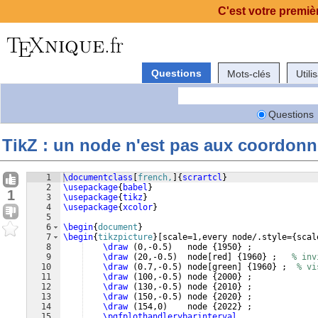
C'est votre premièr
Questions
Mots-clés
Utili
Questions
TikZ : un node n'est pas aux coordon
1
\documentclass
[
french,
]
{
scrartcl
}
2
\usepackage
{
babel
}
1
3
\usepackage
{
tikz
}
4
\usepackage
{
xcolor
}
5
6
\begin
{
document
}
7
\begin
{
tikzpicture
}
[
scale=1,every node/.style=
{
scal
8
\draw
(
0,-0.5
)
   node 
{
1950
}
 ;
9
\draw
(
20,-0.5
)
  node
[
red
]
{
1960
}
 ;   
% inv
10
\draw
(
0.7,-0.5
)
 node
[
green
]
{
1960
}
 ;  
% vi
11
\draw
(
100,-0.5
)
 node 
{
2000
}
 ;
12
\draw
(
130,-0.5
)
 node 
{
2010
}
 ;
13
\draw
(
150,-0.5
)
 node 
{
2020
}
 ;
14
\draw
(
154,0
)
    node 
{
2022
}
 ;
15
\pgfplothandlerybarinterval