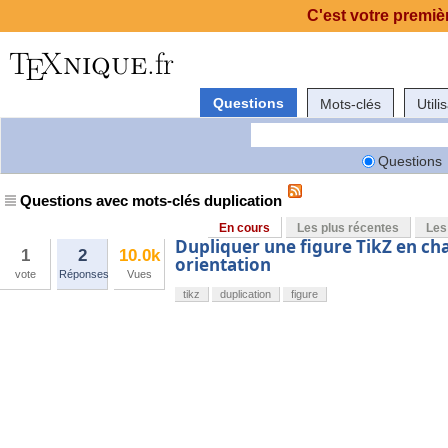
C'est votre premièr
Questions
Mots-clés
Utili
Questions
Questions avec mots-clés duplication
En cours
Les plus récentes
Les
Dupliquer une figure TikZ en chan
1
2
10.0k
orientation
vote
Réponses
Vues
tikz
duplication
figure