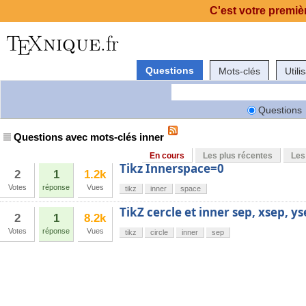
C'est votre premièr
Questions
Mots-clés
Utili
Questions
Questions avec mots-clés inner
En cours
Les plus récentes
Les
Tikz Innerspace=0
2
1
1.2k
Votes
réponse
Vues
tikz
inner
space
TikZ cercle et inner sep, xsep, y
2
1
8.2k
Votes
réponse
Vues
tikz
circle
inner
sep