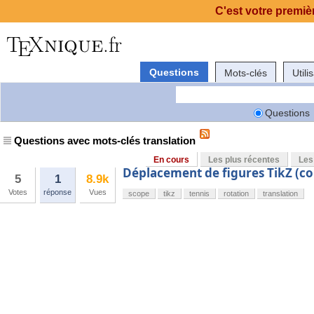
C'est votre premièr
Questions
Mots-clés
Utili
Questions
Questions avec mots-clés translation
En cours
Les plus récentes
Les
Déplacement de figures TikZ (co
5
1
8.9k
Votes
réponse
Vues
scope
tikz
tennis
rotation
translation