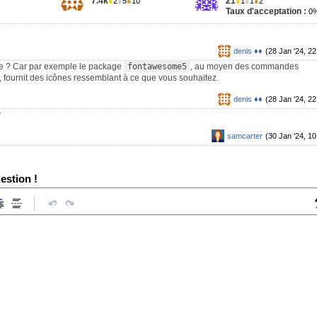
7.4k
21
●
2
●
5
●
10
●
1
●
1
●
2
Taux d'acceptation :
0
denis ♦♦
(28 Jan '24, 22
e ? Car par exemple le package
fontawesome5
, au moyen des commandes
, fournit des icônes ressemblant à ce que vous souhaitez.
denis ♦♦
(28 Jan '24, 22
y
samcarter
(30 Jan '24, 10
estion !