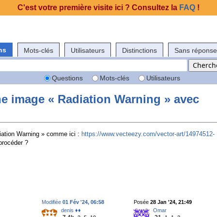
C'est votre première visite ici ? Consultez la
FAQ
!
ns
Mots-clés
Utilisateurs
Distinctions
Sans réponse
Questions
Mots-clés
Utilisateurs
e image « Radiation Warning » avec
iation Warning » comme ici :
https://www.vecteezy.com/vector-art/14974512-
rocéder ?
Modifiée
01 Fév '24, 06:58
Posée
28 Jan '24, 21:49
denis ♦♦
Omar