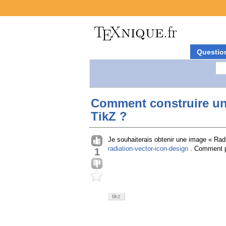
Questio
Comment construire un
TikZ ?
Je souhaiterais obtenir une image « Rad
radiation-vector-icon-design
. Comment p
1
tikz