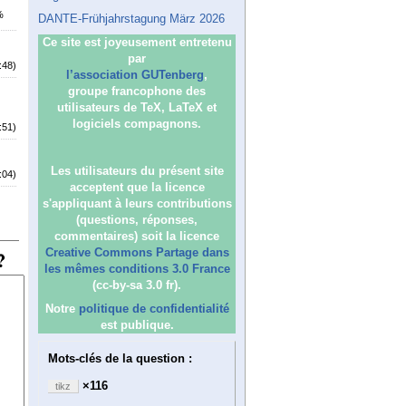
%
DANTE-Frühjahrstagung März 2026
Ce site est joyeusement entretenu
par
:48)
l’association GUTenberg
,
groupe francophone des
utilisateurs de TeX, LaTeX et
logiciels compagnons.
:51)
Les utilisateurs du présent site
:04)
acceptent que la licence
s'appliquant à leurs contributions
(questions, réponses,
commentaires) soit la licence
Creative Commons Partage dans
les mêmes conditions 3.0 France
(cc-by-sa 3.0 fr).
Notre
politique de confidentialité
est publique.
Mots-clés de la question :
×116
tikz