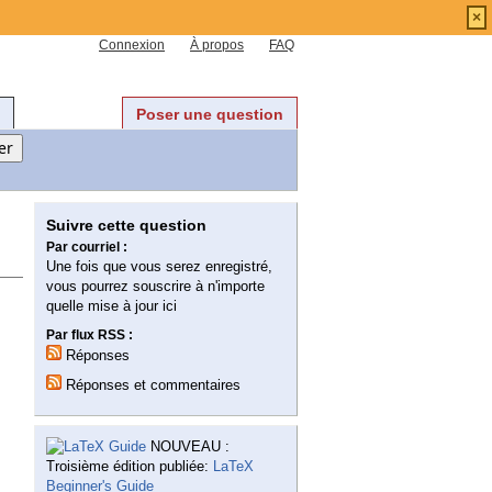
×
Connexion
À propos
FAQ
Poser une question
Suivre cette question
Par courriel :
Une fois que vous serez enregistré,
vous pourrez souscrire à n'importe
quelle mise à jour ici
Par flux RSS :
Réponses
Réponses et commentaires
NOUVEAU :
Troisième édition publiée:
LaTeX
Beginner's Guide