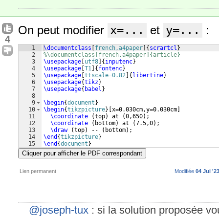
On peut modifier
x=...
et
y=...
:
4
1
\documentclass
[
french,a4paper
]
{
scrartcl
}
2
%\documentclass[french,a4paper]{article}
3
\usepackage
[
utf8
]
{
inputenc
}
4
\usepackage
[
T1
]
{
fontenc
}
5
\usepackage
[
ttscale=0.82
]
{
libertine
}
6
\usepackage
{
tikz
}
7
\usepackage
{
babel
}
8
9
\begin
{
document
}
10
\begin
{
tikzpicture
}
[
x=0.030cm,y=0.030cm
]
11
\coordinate
(
top
)
 at 
(
0,650
)
;
12
\coordinate
(
bottom
)
 at 
(
7.5,0
)
;
13
\draw
(
top
)
 -- 
(
bottom
)
;
14
\end
{
tikzpicture
}
15
\end
{
document
}
Cliquer pour afficher le PDF correspondant
Lien permanent
Modifiée
04 Jui '2
@joseph-tux
: si la solution proposée v