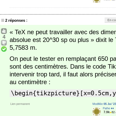
2 réponses :
En co
« TeX ne peut travailler avec des dimen
4
absolue est 20^30 sp ou plus » dixit le
5,7583 m.
On peut le tester en remplaçant 650 par
sont des centimètres. Dans le code TikZ
intervenir trop tard, il faut alors précise
au centimètre :
\begin{tikzpicture}[x=0.5cm,y
Lien permanent
Modifiée
05 Jui '2
Pathe ♦♦
7.9k
●
82