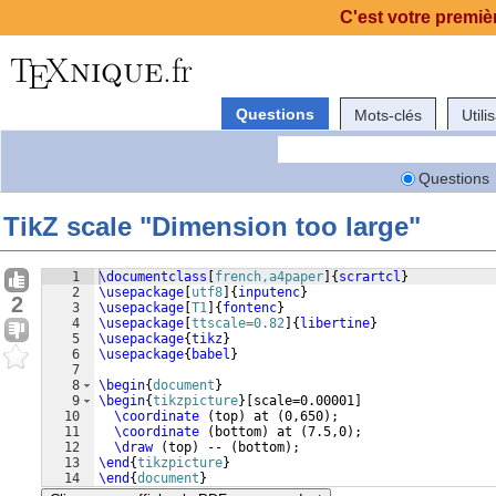
C'est votre premièr
Questions
Mots-clés
Utili
Questions
TikZ scale "Dimension too large"
1
\documentclass
[
french,a4paper
]
{
scrartcl
}
2
\usepackage
[
utf8
]
{
inputenc
}
2
3
\usepackage
[
T1
]
{
fontenc
}
4
\usepackage
[
ttscale=0.82
]
{
libertine
}
5
\usepackage
{
tikz
}
6
\usepackage
{
babel
}
7
8
\begin
{
document
}
9
\begin
{
tikzpicture
}
[
scale=0.00001
]
10
\coordinate
(
top
)
 at 
(
0,650
)
;
11
\coordinate
(
bottom
)
 at 
(
7.5,0
)
;
12
\draw
(
top
)
 -- 
(
bottom
)
;
13
\end
{
tikzpicture
}
14
\end
{
document
}