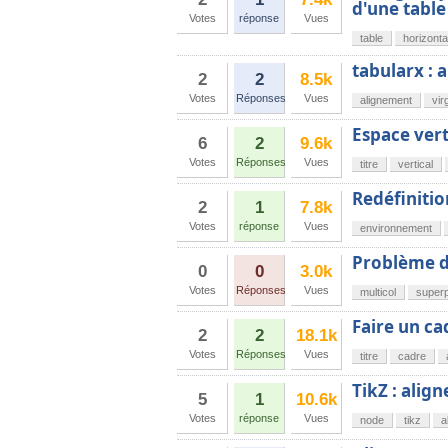
d'une table
Votes
réponse
Vues
table
horizonta
tabularx : 
2
2
8.5k
Votes
Réponses
Vues
alignement
vir
Espace vert
6
2
9.6k
Votes
Réponses
Vues
titre
vertical
Redéfinitio
2
1
7.8k
Votes
réponse
Vues
environnement
Problème d
0
0
3.0k
Votes
Réponses
Vues
multicol
superp
Faire un ca
2
2
18.1k
Votes
Réponses
Vues
titre
cadre
TikZ : alig
5
1
10.6k
Votes
réponse
Vues
node
tikz
a