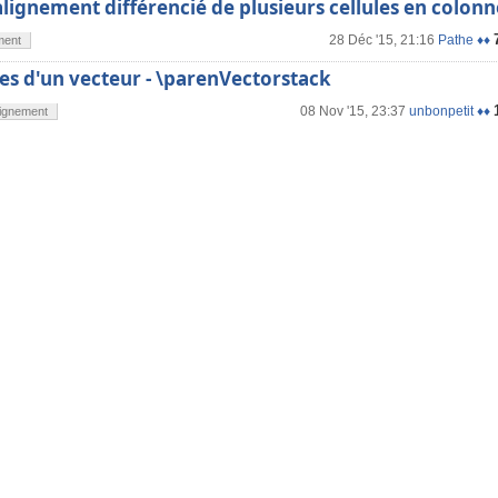
alignement différencié de plusieurs cellules en colonn
28 Déc '15, 21:16
Pathe ♦♦
ment
s d'un vecteur - \parenVectorstack
08 Nov '15, 23:37
unbonpetit ♦♦
lignement