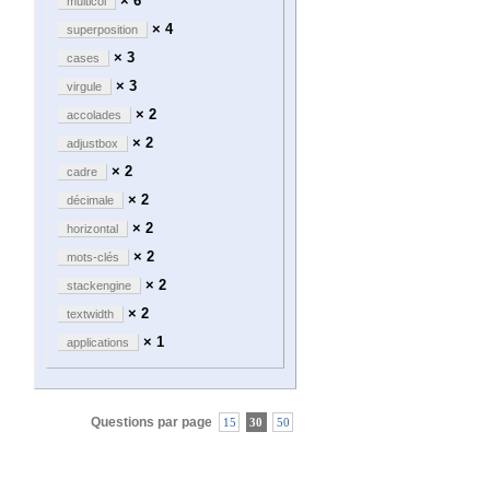
× 6
multicol
× 4
superposition
× 3
cases
× 3
virgule
× 2
accolades
× 2
adjustbox
× 2
cadre
× 2
décimale
× 2
horizontal
× 2
mots-clés
× 2
stackengine
× 2
textwidth
× 1
applications
Questions par page
15
30
50