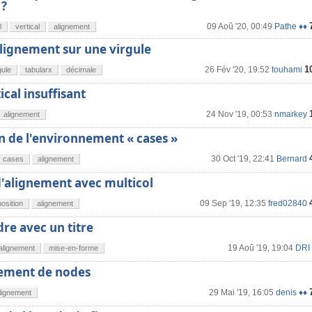
 ?
09 Aoû '20, 00:49
Pathe ♦♦
l
vertical
alignement
alignement sur une virgule
1
26 Fév '20, 19:52
touhami
gule
tabularx
décimale
ical insuffisant
24 Nov '19, 00:53
nmarkey
alignement
n de l'environnement « cases »
30 Oct '19, 22:41
Bernard
cases
alignement
'alignement avec multicol
09 Sep '19, 12:35
fred02840
osition
alignement
dre avec un titre
19 Aoû '19, 19:04
DRI
alignement
mise-en-forme
nement de nodes
29 Mai '19, 16:05
denis ♦♦
lignement