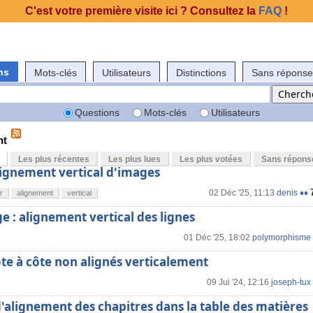
C'est votre première visite ici ? Consultez la
FAQ
!
ns
Mots-clés
Utilisateurs
Distinctions
Sans réponse
Questions
Mots-clés
Utilisateurs
nt
Les plus récentes
Les plus lues
Les plus votées
Sans répons
lignement vertical d'images
02 Déc '25, 11:13
denis ♦♦
r
alignement
vertical
e : alignement vertical des lignes
01 Déc '25, 18:02
polymorphisme
te à côte non alignés verticalement
09 Jui '24, 12:16
joseph-tux
alignement des chapitres dans la table des matières