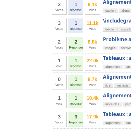
Alignement
2
1
9.1k
Votes
réponse
Vues
caption
aligne
\includegr
3
1
11.1k
Votes
réponse
Vues
tabular
adjust
Problème al
2
2
8.8k
Votes
Réponses
Vues
images
textwi
Tableaux : 
1
1
22.0k
vote
réponse
Vues
alignement
arr
Alignement 
0
1
8.7k
Votes
réponse
Vues
titre
yathesis
Alignement
1
1
10.4k
vote
réponse
Vues
mots-clés
yat
Tableaux : 
3
3
17.9k
Votes
Réponses
Vues
alignement
tab