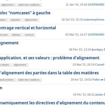
11 Jan '24, 19:30
GUERMABD
alignement
table-des-matières
 bloc "numcases" à gauche
18 Oct '23, 16:23
endomorphisme
ation
equation
alignement
entrage vertical et horizontal
02 Mai '23, 14:27
GUERMABD
izontal
tableau
vertical
alignement
08 Fév '23, 13:19
fpantigny
pplication, et ses valeurs : problème d'alignement
23 Mai '22, 20:19
Camell
ccolades
alignement
alignement des parties dans la table des matières
19 Avr '22, 19:03
Pathe ♦♦
leofcontents
table-des-matières
om
19 Fév '21, 08:12
pluton
namiquement les directives d'alignement du conten