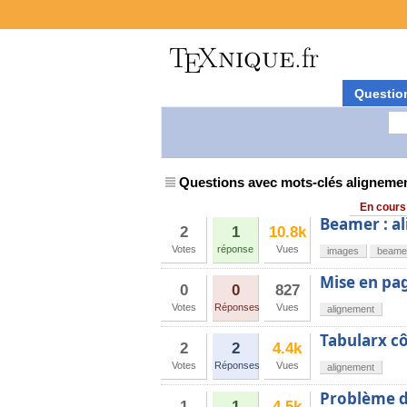
Questio
Questions avec mots-clés aligneme
En cours
Beamer : a
2
1
10.8k
Votes
réponse
Vues
images
beame
Mise en pag
0
0
827
Votes
Réponses
Vues
alignement
Tabularx cô
2
2
4.4k
Votes
Réponses
Vues
alignement
Problème d'
1
1
4.5k