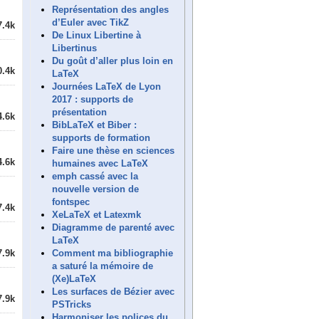
Représentation des angles
d’Euler avec TikZ
7.4k
De Linux Libertine à
Libertinus
Du goût d’aller plus loin en
0.4k
LaTeX
Journées LaTeX de Lyon
2017 : supports de
présentation
4.6k
BibLaTeX et Biber :
supports de formation
Faire une thèse en sciences
4.6k
humaines avec LaTeX
emph cassé avec la
nouvelle version de
fontspec
7.4k
XeLaTeX et Latexmk
Diagramme de parenté avec
LaTeX
Comment ma bibliographie
7.9k
a saturé la mémoire de
(Xe)LaTeX
Les surfaces de Bézier avec
7.9k
PSTricks
Harmoniser les polices du