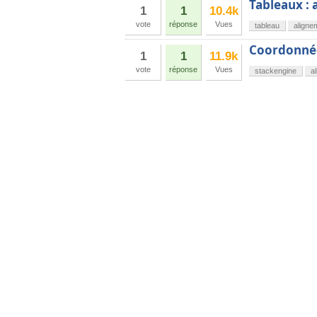
Tableaux : 
1
1
10.4k
vote
réponse
Vues
tableau
aligne
Coordonnée
1
1
11.9k
vote
réponse
Vues
stackengine
a