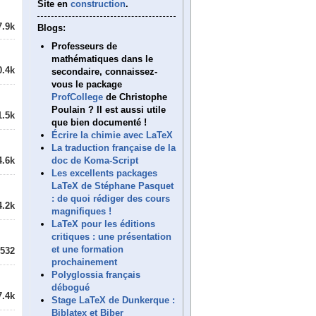
Site en
construction
.
7.9k
Blogs:
Professeurs de
mathématiques dans le
0.4k
secondaire, connaissez-
vous le package
ProfCollege
de Christophe
Poulain ? Il est aussi utile
1.5k
que bien documenté !
Écrire la chimie avec LaTeX
La traduction française de la
doc de Koma-Script
4.6k
Les excellents packages
LaTeX de Stéphane Pasquet
: de quoi rédiger des cours
4.2k
magnifiques !
LaTeX pour les éditions
critiques : une présentation
et une formation
532
prochainement
Polyglossia français
débogué
7.4k
Stage LaTeX de Dunkerque :
Biblatex et Biber