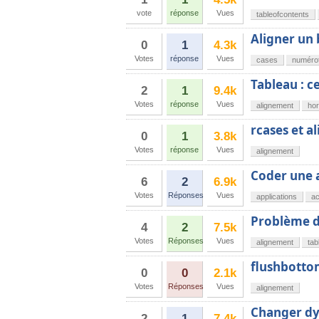
vote
réponse
Vues
tableofcontents
Aligner un
0
1
4.3k
Votes
réponse
Vues
cases
numérot
Tableau : c
2
1
9.4k
Votes
réponse
Vues
alignement
hor
rcases et 
0
1
3.8k
Votes
réponse
Vues
alignement
Coder une a
6
2
6.9k
Votes
Réponses
Vues
applications
a
Problème d'
4
2
7.5k
Votes
Réponses
Vues
alignement
tab
flushbott
0
0
2.1k
Votes
Réponses
Vues
alignement
Changer dy
2
1
7.4k