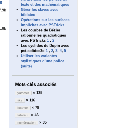
e
texte et des mathématiques
Gérer les claves avec
7.9k
biblatex
Opérations sur les surfaces
implicites avec PSTricks
1.8k
Les courbes de Bézier
rationnelles quadratiques
avec PSTricks
1
,
2
Les cyclides de Dupin avec
pst-solides3d
1
,
2
,
3
,
4
,
5
Utiliser les variantes
stylistiques d’une police
(suite)
Mots-clés associés
× 135
yathesis
× 116
tikz
× 78
beamer
× 46
tableau
× 35
numérotation