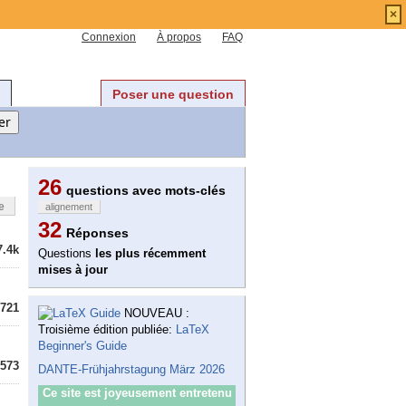
×
Connexion
À propos
FAQ
Poser une question
26
questions avec mots-clés
e
alignement
32
Réponses
7.4k
Questions
les plus récemment
mises à jour
721
NOUVEAU :
Troisième édition publiée:
LaTeX
Beginner's Guide
573
DANTE-Frühjahrstagung März 2026
Ce site est joyeusement entretenu