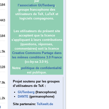
par
184
l’association GUTenberg
,
groupe francophone des
utilisateurs de TeX, LaTeX et
logiciels compagnons.
443
Les utilisateurs du présent site
acceptent que la licence
184
s'appliquant à leurs contributions
(questions, réponses,
commentaires) soit la licence
1.5k
Creative Commons Partage dans
les mêmes conditions 3.0 France
(cc-by-sa 3.0 fr).
128
Notre
politique de confidentialité
est publique.
Projet soutenu par les groupes
7.9k
d’utilisateurs de TeX :
GUTenberg
(francophone)
DANTE
(germanophone)
1.2k
Site partenaire:
TeXwelt.de
u