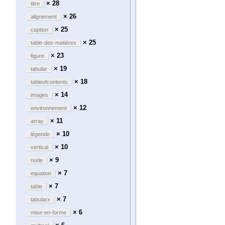
× 28
titre
× 26
alignement
× 25
caption
× 25
table-des-matières
× 23
figure
× 19
tabular
× 18
tableofcontents
× 14
images
× 12
environnement
× 11
array
× 10
légende
× 10
vertical
× 9
node
× 7
equation
× 7
table
× 7
tabularx
× 6
mise-en-forme