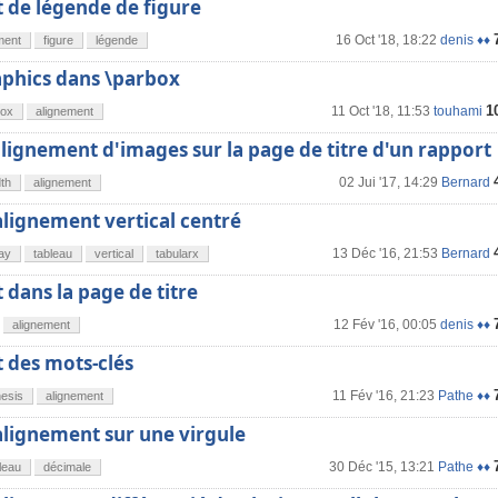
 de légende de figure
16 Oct '18, 18:22
denis ♦♦
ment
figure
légende
aphics dans \parbox
1
11 Oct '18, 11:53
touhami
box
alignement
ignement d'images sur la page de titre d'un rapport
02 Jui '17, 14:29
Bernard
dth
alignement
alignement vertical centré
13 Déc '16, 21:53
Bernard
ay
tableau
vertical
tabularx
dans la page de titre
12 Fév '16, 00:05
denis ♦♦
alignement
 des mots-clés
11 Fév '16, 21:23
Pathe ♦♦
hesis
alignement
alignement sur une virgule
30 Déc '15, 13:21
Pathe ♦♦
leau
décimale