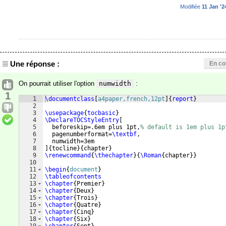
Modifiée
11 Jan '2
Une réponse :
En co
On pourrait utiliser l'option
numwidth
:
1
1
\documentclass
[
a4paper,french,12pt
]
{
report
}
2
3
\usepackage
{
tocbasic
}
4
\DeclareTOCStyleEntry
[
5
  beforeskip=.6em plus 1pt,
% default is 1em plus 1p
6
  pagenumberformat=
\textbf
,
7
  numwidth=3em
8
]
{
tocline
}
{
chapter
}
9
\renewcommand
{
\thechapter
}
{
\Roman
{
chapter
}}
10
11
\begin
{
document
}
12
\tableofcontents
13
\chapter
{
Premier
}
14
\chapter
{
Deux
}
15
\chapter
{
Trois
}
16
\chapter
{
Quatre
}
17
\chapter
{
Cinq
}
18
\chapter
{
Six
}