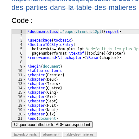
des-parties-dans-la-table-des-matieres
Code :
1
\documentclass
[
a4paper,french,12pt
]
{
report
}
2
3
\usepackage
{
tocbasic
}
4
\DeclareTOCStyleEntry
[
5
  beforeskip=.6em plus 1pt,
% default is 1em plus 1p
6
  pagenumberformat=
\textbf
]
{
tocline
}
{
chapter
}
7
\renewcommand
{
\thechapter
}
{
\Roman
{
chapter
}}
8
9
\begin
{
document
}
10
\tableofcontents
11
\chapter
{
Premier
}
12
\chapter
{
Deux
}
13
\chapter
{
Trois
}
14
\chapter
{
Quatre
}
15
\chapter
{
Cinq
}
16
\chapter
{
Six
}
17
\chapter
{
Sept
}
18
\chapter
{
Huit
}
19
\chapter
{
Neuf
}
20
\chapter
{
Dix
}
21
\end
{
document
}
Cliquer pour afficher le PDF correspondant
tableofcontents
alignement
table-des-matières