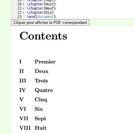
19
\chapter
{
Sept
}
20
\chapter
{
Huit
}
21
\chapter
{
Neuf
}
22
\chapter
{
Dix
}
23
\end
{
document
}
Cliquer pour afficher le PDF correspondant