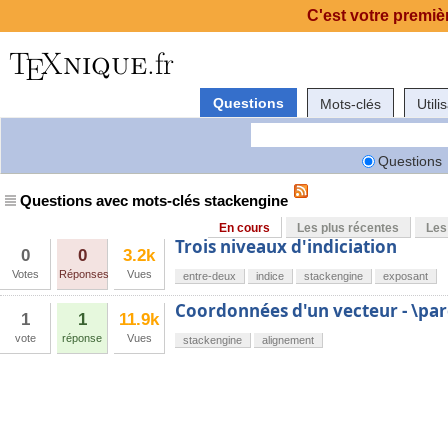
C'est votre premièr
Questions
Mots-clés
Utili
Questions
Questions avec mots-clés stackengine
En cours
Les plus récentes
Les
Trois niveaux d'indiciation
0
0
3.2k
Votes
Réponses
Vues
entre-deux
indice
stackengine
exposant
Coordonnées d'un vecteur - \pa
1
1
11.9k
vote
réponse
Vues
stackengine
alignement