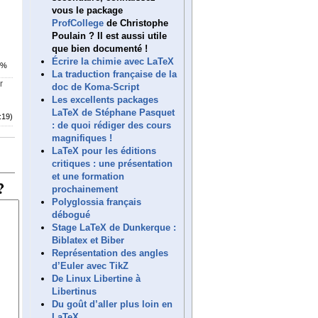
vous le package
ProfCollege
de Christophe
Poulain ? Il est aussi utile
que bien documenté !
Écrire la chimie avec LaTeX
6%
La traduction française de la
r
doc de Koma-Script
Les excellents packages
LaTeX de Stéphane Pasquet
:19)
: de quoi rédiger des cours
magnifiques !
LaTeX pour les éditions
critiques : une présentation
et une formation
prochainement
Polyglossia français
débogué
Stage LaTeX de Dunkerque :
Biblatex et Biber
Représentation des angles
d’Euler avec TikZ
De Linux Libertine à
Libertinus
Du goût d’aller plus loin en
LaTeX