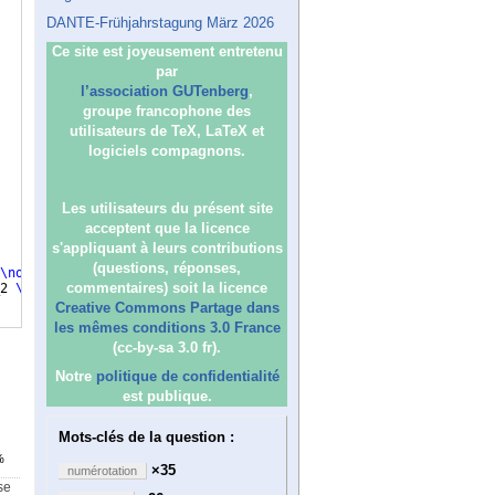
DANTE-Frühjahrstagung März 2026
Ce site est joyeusement entretenu
par
l’association GUTenberg
,
groupe francophone des
utilisateurs de TeX, LaTeX et
logiciels compagnons.
Les utilisateurs du présent site
acceptent que la licence
s'appliquant à leurs contributions
(questions, réponses,
\nonumber
\\
commentaires) soit la licence
2 
\alpha
_3
}
{(
1-|
\omega
_2|^2
)
(
1-|
\omega
_3|^2
)}
\right
|^2 
\leq
\l
Creative Commons Partage dans
les mêmes conditions 3.0 France
(cc-by-sa 3.0 fr).
Notre
politique de confidentialité
est publique.
Mots-clés de la question :
%
×35
numérotation
se