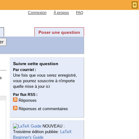
×
Connexion
À propos
FAQ
Poser une question
Suivre cette question
Par courriel :
Une fois que vous serez enregistré,
ns
vous pourrez souscrire à n'importe
quelle mise à jour ici
Par flux RSS :
Réponses
Réponses et commentaires
NOUVEAU :
Troisième édition publiée:
LaTeX
Beginner's Guide