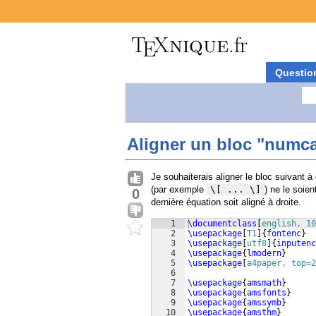
Questio
Aligner un bloc "numc
Je souhaiterais aligner le bloc suivant
(par exemple
\[ ... \]
) ne le soien
0
dernière équation soit aligné à droite.
1
\documentclass
[
english, 10
2
\usepackage
[
T1
]
{
fontenc
}
3
\usepackage
[
utf8
]
{
inputenc
4
\usepackage
{
lmodern
}
5
\usepackage
[
a4paper, top=2
6
7
\usepackage
{
amsmath
}
8
\usepackage
{
amsfonts
}
9
\usepackage
{
amssymb
}
10
\usepackage
{
amsthm
}