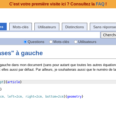
C'est votre première visite ici ? Consultez la
FAQ
!
ns
Mots-clés
Utilisateurs
Distinctions
Sans réponse
Questions
Mots-clés
Utilisateurs
ases" à gauche
 à gauche dans mon document (sans pour autant que toutes les autres équatio
t elles aussi par défaut. Par ailleurs, je souhaiterais aussi que le numéro de la
pt
]
{
article
}
}
cm, left=2cm, right=2cm, bottom=2cm
]
{
geometry
}