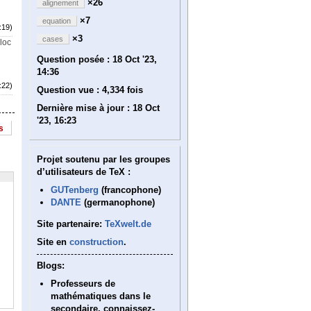
×26
alignement
×7
equation
:19)
×3
cases
bloc
Question posée :
18 Oct '23,
14:36
:22)
Question vue :
4,334 fois
Dernière mise à jour :
18 Oct
'23, 16:23
s
Projet soutenu par les groupes
d’utilisateurs de TeX :
GUTenberg
(francophone)
DANTE
(germanophone)
Site partenaire:
TeXwelt.de
Site en
construction
.
Blogs:
Professeurs de
mathématiques dans le
secondaire, connaissez-