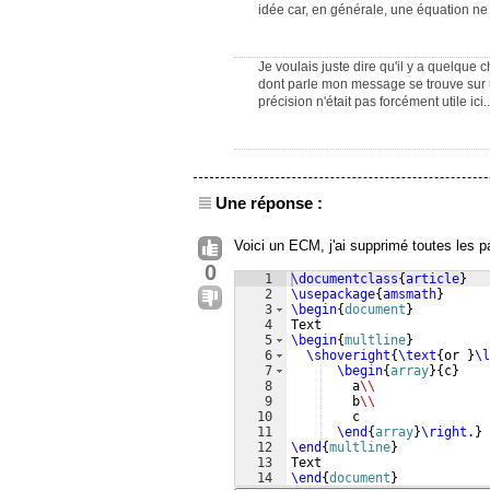
idée car, en générale, une équation ne 
Je voulais juste dire qu'il y a quelque
dont parle mon message se trouve sur une
précision n'était pas forcément utile ici..
Une réponse :
Voici un ECM, j'ai supprimé toutes les pa
0
1
\documentclass
{
article
}
2
\usepackage
{
amsmath
}
3
\begin
{
document
}
4
Text
5
\begin
{
multline
}
6
\shoveright
{
\text
{
or 
}
\l
7
\begin
{
array
}
{
c
}
8
    a
\\
9
    b
\\
10
    c
11
\end
{
array
}
\right
.
}
12
\end
{
multline
}
13
Text
14
\end
{
document
}