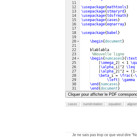
11
12
\usepackage
{
mathtools
}
13
\usepackage
{
stmaryrd
}
14
\usepackage
{
tdsfrmath
}
15
\usepackage
{
cases
}
16
\usepackage
{
eqnarray
}
17
18
\usepackage
{
babel
}
19
20
\begin
{
document
}
21
22
    blablabla 
23
%Nouvelle ligne
24
\begin
{
numcases
}
{
\text
25
    |
\omega
_2| < 1 
\qu
26
    |
\alpha
_i|^2 
\leq
27
    |
\alpha
_2|^2 = 
(
1-
28
\beta
_i = 
\frac
{
-
\
29
\left
| 
\gamma
 
30
\end
{
numcases
}
31
\end
{
document
}
Cliquer pour afficher le PDF correspon
cases
numérotation
equation
aligne
Je ne sais pas trop ce que veut dire "No