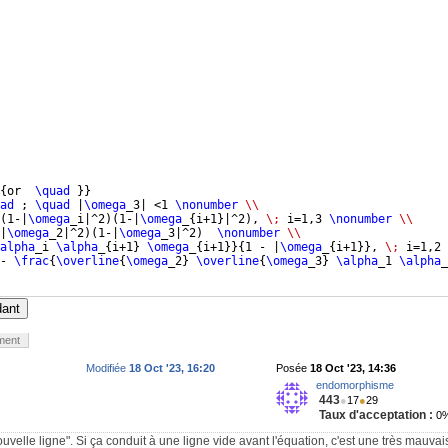
{
or  
\quad
}}
ad
 ; 
\quad
 |
\omega
_3| <1 
\nonumber
\\
(
1-|
\omega
_i|^2
)
(
1-|
\omega
_
{
i+1
}
|^2
)
, 
\;
 i=1,3 
\nonumber
\\
|
\omega
_2|^2
)
(
1-|
\omega
_3|^2
)
\nonumber
\\
alpha
_i 
\alpha
_
{
i+1
}
\omega
_
{
i+1
}}
{
1 - |
\omega
_
{
i+1
}}
, 
\;
 i=1,2 
- 
\frac
{
\overline
{
\omega
_2
}
\overline
{
\omega
_3
}
\alpha
_1 
\alpha
_
dant
ment
Modifiée
18 Oct '23, 16:20
Posée
18 Oct '23, 14:36
endomorphisme
443
●
17
●
29
Taux d'acceptation :
0
uvelle ligne". Si ça conduit à une ligne vide avant l'équation, c'est une très mauvai