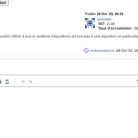
dant
Publiée
18 Oct '23, 16:15
jybaudais
507
●
2
●
10
Taux d'acceptation :
2
numéro réfère à tout le système d'équations (et non pas à une équation en particulie
endomorphisme
(18 Oct '23, 16