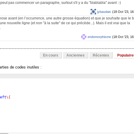
peut pas commencer un paragraphe, surtout s'il y a du "blablabla" avant :-)
jybaudais
(18 Oct '23, 16
 chose avant (en l’occurrence, une autre grosse équation) et que je souhaite que le 
 nouvelle ligne (et non "à la suite" de ce qui précède...). Mais il est vrai que la
.
endomorphisme
(18 Oct '23, 16
En cours
Anciennes
Récentes
Populaire
rties de codes inutiles :
eft
\{