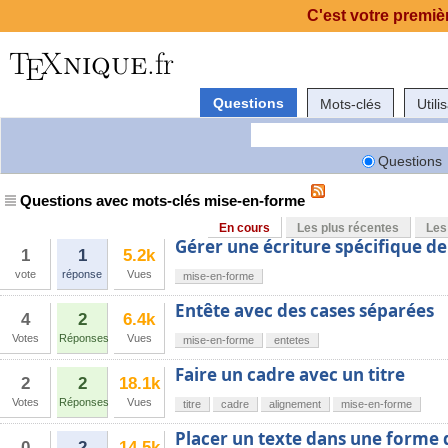
C'est votre premièr
Questions
Mots-clés
Utili
Questions
Questions avec mots-clés mise-en-forme
En cours
Les plus récentes
Les
Gérer une écriture spécifique de 
1
1
5.2k
vote
réponse
Vues
mise-en-forme
Entête avec des cases séparées
4
2
6.4k
Votes
Réponses
Vues
mise-en-forme
entetes
Faire un cadre avec un titre
2
2
18.1k
Votes
Réponses
Vues
titre
cadre
alignement
mise-en-forme
Placer un texte dans une forme 
0
2
14.5k