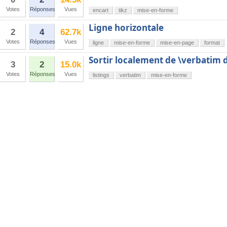
Votes
Réponses
Vues
encart
tikz
mise-en-forme
Ligne horizontale
2
4
62.7k
Votes
Réponses
Vues
ligne
mise-en-forme
mise-en-page
format
Sortir localement de \verbatim 
3
2
15.0k
Votes
Réponses
Vues
listings
verbatim
mise-en-forme