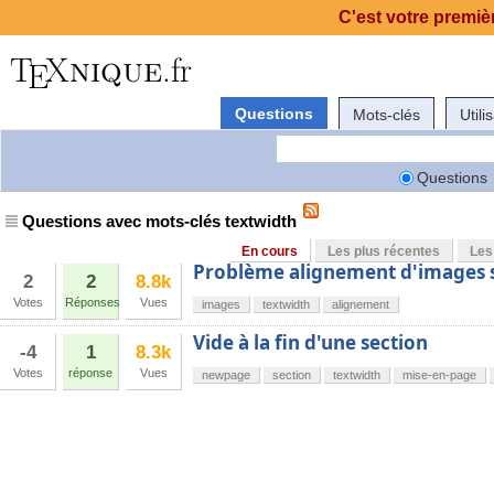
C'est votre premièr
Questions
Mots-clés
Utili
Questions
Questions avec mots-clés textwidth
En cours
Les plus récentes
Les
Problème alignement d'images su
2
2
8.8k
Votes
Réponses
Vues
images
textwidth
alignement
Vide à la fin d'une section
-4
1
8.3k
Votes
réponse
Vues
newpage
section
textwidth
mise-en-page