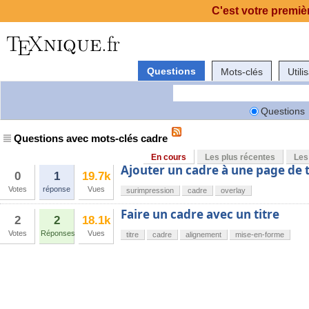
C'est votre premièr
Questions
Mots-clés
Utili
Questions
Questions avec mots-clés cadre
En cours
Les plus récentes
Les
Ajouter un cadre à une page de 
0
1
19.7k
Votes
réponse
Vues
surimpression
cadre
overlay
Faire un cadre avec un titre
2
2
18.1k
Votes
Réponses
Vues
titre
cadre
alignement
mise-en-forme