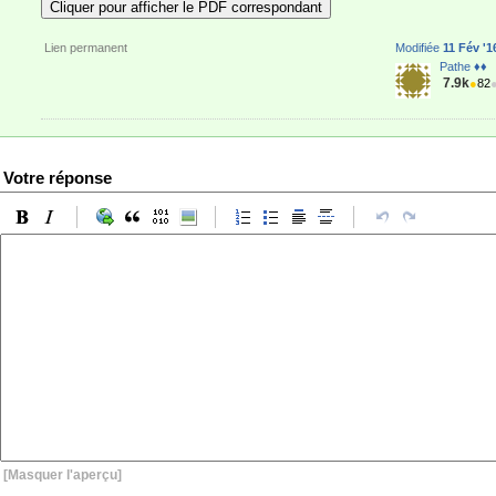
41
}
%
Cliquer pour afficher le PDF correspondant
Lien permanent
Modifiée
11 Fév '1
Pathe ♦♦
7.9k
●
82
Votre réponse
[Masquer l'aperçu]