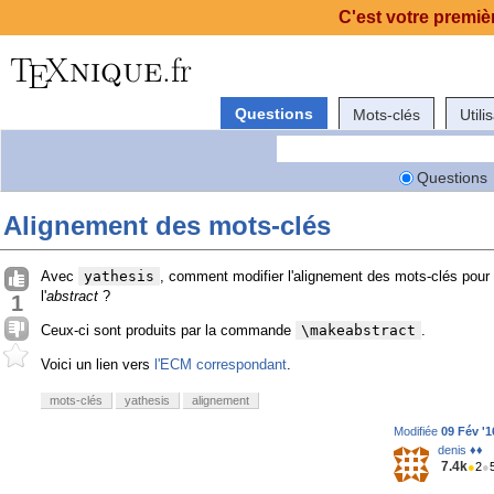
C'est votre premièr
Questions
Mots-clés
Utili
Questions
Alignement des mots-clés
Avec
yathesis
, comment modifier l'alignement des mots-clés pour 
l'
abstract
?
1
Ceux-ci sont produits par la commande
\makeabstract
.
Voici un lien vers
l'ECM correspondant
.
mots-clés
yathesis
alignement
Modifiée
09 Fév '1
denis ♦♦
7.4k
●
2
●