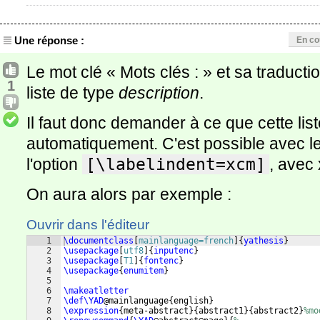
Une réponse :
En co
Le mot clé « Mots clés : » et sa traduct
1
liste de type
description
.
Il faut donc demander à ce que cette lis
automatiquement. C'est possible avec 
l'option
[\labelindent=xcm]
, avec
On aura alors par exemple :
Ouvrir dans l'éditeur
1
\documentclass
[
mainlanguage=french
]
{
yathesis
}
2
\usepackage
[
utf8
]
{
inputenc
}
3
\usepackage
[
T1
]
{
fontenc
}
4
\usepackage
{
enumitem
}
5
6
\makeatletter
7
\def\YAD
@mainlanguage
{
english
}
8
\expression
{
meta-abstract
}
{
abstract1
}
{
abstract2
}
%mo