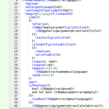
9
\renewcommand
{
\YAD
@abstract@page
}
{
%
10
\bgroup
%
11
\enlargethispage
{
2cm
}
%
12
\setlength
{
\parindent
}
{
0pt
}
%
13
\begin
{
minipage
}
{
\linewidth
}
14
\small
%
15
{
%
16
\bfseries
%
17
\YAD
@ifemptyorundef
{
\printtitle
}
{
%
18
\YAD
@generic@argument@translate
{
title
}
%
19
}
{
%
20
\textsc
{
\printtitle
}
%
21
}
%
22
\ifundef
{
\printsubtitle
}
{
%
23
}
{
%
24
\newline
%
25
\printsubtitle
%
26
}
%
27
\vspace
{
-.5em
}
%
28
\vspace
{
\z
@
}
%
29
\begin
{
center
}
%
30
\YAD
@abstractname@mainlanguage
%
31
\end
{
center
}
%
32
}
%
33
\par
%
34
\ifboolexpr
{
%
35
  bool 
{
YAD@abstract@used
}
%
36
  and not bool 
{
YAD@main@abstract@empty
}
%
37
}
{
%
38
\usebox
{
\YAD
@abstract@mainlanguage
}
%
39
}
{
%
40
\YAD
@generic@argument@translate
{
abstract
}
%