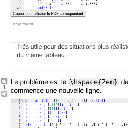
38
  1280 × 768  & 5:3     & 1.6667               
39
  800 × 480   & 5:3     & 1.6667               
40
\midrule
41
  1024 × 738  & 512:369 & 1.3875               
Cliquer pour afficher le PDF correspondant
Lien permanent
Trés utile pour des situations plus réali
du même tableau.
Le problème est le
\hspace{2em}
da
1
commence une nouvelle ligne.
1
\documentclass
[
french,a4paper
]
{
scrartcl
}
2
\usepackage
[
utf8
]
{
inputenc
}
3
\usepackage
[
T1
]
{
fontenc
}
4
\usepackage
{
tabularx
}
5
\usepackage
{
booktabs
}
6
\usepackage
{
babel
}
7
\frenchsetup
{
AutoSpacePunctuation,ThinColonSpace,IN