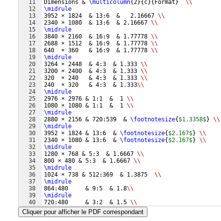
11
Dimensions & 
\multicolumn
{
2
}
{
c
}
{
Format
}
\\
12
\midrule
13
3952 × 1824  & 13:6  &   2.16667 
\\
14
2340 × 1080  & 13:6  & 2.16667 
\\
15
\midrule
16
3840 × 2160  & 16:9  & 1.77778 
\\
17
2688 × 1512  & 16:9  & 1.77778 
\\
18
640  × 360   & 16:9  & 1.77778 
\\
19
\midrule
20
3264 × 2448  & 4:3  & 1.333 
\\
21
3200 × 2400  & 4:3  & 1.333 
\\
22
320  × 240   & 4:3  & 1.333 
\\
23
240  × 320   & 4:3  & 1.333
\\
24
\midrule
25
2976 × 2976 & 1:1  &  1 
\\
26
1080 × 1080 & 1:1  &  1 
\\
27
\midrule
28
2880 × 2156 & 720:539  & 
\footnotesize
{
$1.3358$
}
\\
29
\midrule
30
3952 × 1824 & 13:6  & 
\footnotesize
{
$2.167$
}
\\
31
2340 × 1080 & 13:6  & 
\footnotesize
{
$2.167$
}
\\
32
\midrule
33
1280 × 768 & 5:3  & 1.6667 
\\
34
800 × 480 & 5:3  & 1.6667 
\\
35
\midrule
36
1024 × 738 & 512:369  & 1.3875  
\\
37
\midrule
38
864:480     & 9:5  & 1.8
\\
39
\midrule
40
720:480     & 3:2  & 1.5 
\\
41
\midrule
Cliquer pour afficher le PDF correspondant