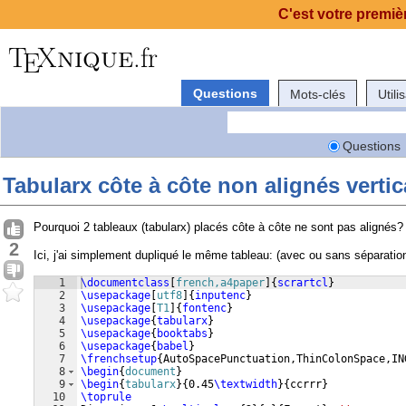
C'est votre premièr
Questions
Mots-clés
Utili
Questions
Tabularx côte à côte non alignés verti
Pourquoi 2 tableaux (tabularx) placés côte à côte ne sont pas alignés?
2
Ici, j'ai simplement dupliqué le même tableau: (avec ou sans séparation 
1
\documentclass
[
french,a4paper
]
{
scrartcl
}
2
\usepackage
[
utf8
]
{
inputenc
}
3
\usepackage
[
T1
]
{
fontenc
}
4
\usepackage
{
tabularx
}
5
\usepackage
{
booktabs
}
6
\usepackage
{
babel
}
7
\frenchsetup
{
AutoSpacePunctuation,ThinColonSpace,IN
8
\begin
{
document
}
9
\begin
{
tabularx
}
{
0.45
\textwidth
}
{
ccrrr
}
10
\toprule