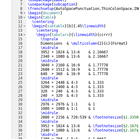
6
\usepackage
{
babel
}
7
\usepackage
{
subcaption
}
8
\frenchsetup
{
AutoSpacePunctuation,ThinColonSpace,IN
9
\begin
{
document
}
10
\begin
{
table
}
11
\centering
12
\begin
{
subtable
}
[
b
]
{
.45
\linewidth
}
13
\centering
14
\begin
{
tabularx
}
{
\linewidth
}
{
ccrrr
}
15
\toprule
16
  Dimensions  & 
\multicolumn
{
2
}
{
c
}
{
Format
}
17
\midrule
18
  3952 × 1824 & 13:6    & 2.16667              
19
  2340 × 1080 & 13:6    & 2.16667              
20
\midrule
21
  3840 × 2160 & 16:9    & 1.77778              
22
  2688 × 1512 & 16:9    & 1.77778              
23
  640  × 360  & 16:9    & 1.77778              
24
\midrule
25
  3264 × 2448 & 4:3     & 1.333                
26
  3200 × 2400 & 4:3     & 1.333                
27
  320  × 240  & 4:3     & 1.333                
28
  240  × 320  & 4:3     & 1.333                
29
\midrule
30
  2976 × 2976 & 1:1     & 1                    
31
  1080 × 1080 & 1:1     & 1                    
32
\midrule
33
  2880 × 2156 & 720:539 & 
\footnotesize
{
$1.3358
34
\midrule
35
  3952 × 1824 & 13:6    & 
\footnotesize
{
$2.167$
36
  2340 × 1080 & 13:6    & 
\footnotesize
{
$2.167$
37
\midrule