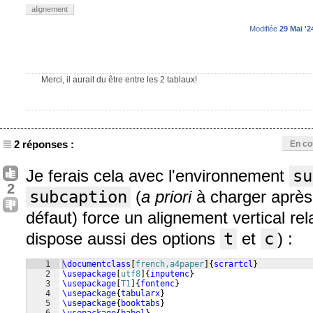
alignement
Modifiée
29 Mai '2
Merci, il aurait du être entre les 2 tablaux!
2 réponses :
En co
Je ferais cela avec l'environnement
su
2
subcaption
(
a priori
à charger aprè
défaut) force un alignement vertical rela
dispose aussi des options
t
et
c
) :
1
\documentclass
[
french,a4paper
]
{
scrartcl
}
2
\usepackage
[
utf8
]
{
inputenc
}
3
\usepackage
[
T1
]
{
fontenc
}
4
\usepackage
{
tabularx
}
5
\usepackage
{
booktabs
}