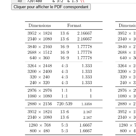
40
720:480     & 3:2  & 1.5 
\\
41
\midrule
Cliquer pour afficher le PDF correspondant