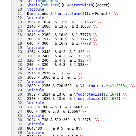
8
\begin
{
document
}
9
\begin
{
tabularx
}
{
0.45
\textwidth
}
{
ccrrr
}
10
\toprule
11
Dimensions & 
\multicolumn
{
2
}
{
c
}
{
Format
}
\\
12
\midrule
13
3952 × 1824  & 13:6  &   2.16667 
\\
14
2340 × 1080  & 13:6  & 2.16667 
\\
15
\midrule
16
3840 × 2160  & 16:9  & 1.77778 
\\
17
2688 × 1512  & 16:9  & 1.77778 
\\
18
640  × 360   & 16:9  & 1.77778 
\\
19
\midrule
20
3264 × 2448  & 4:3  & 1.333 
\\
21
3200 × 2400  & 4:3  & 1.333 
\\
22
320  × 240   & 4:3  & 1.333 
\\
23
240  × 320   & 4:3  & 1.333
\\
24
\midrule
25
2976 × 2976 & 1:1  &  1 
\\
26
1080 × 1080 & 1:1  &  1 
\\
27
\midrule
28
2880 × 2156 & 720:539  & 
\footnotesize
{
$1.3358$
}
\\
29
\midrule
30
3952 × 1824 & 13:6  & 
\footnotesize
{
$2.167$
}
\\
31
2340 × 1080 & 13:6  & 
\footnotesize
{
$2.167$
}
\\
32
\midrule
33
1280 × 768 & 5:3  & 1.6667 
\\
34
800 × 480 & 5:3  & 1.6667 
\\
35
\midrule
36
1024 × 738 & 512:369  & 1.3875  
\\
37
\midrule
38
864:480     & 9:5  & 1.8
\\
39
\midrule