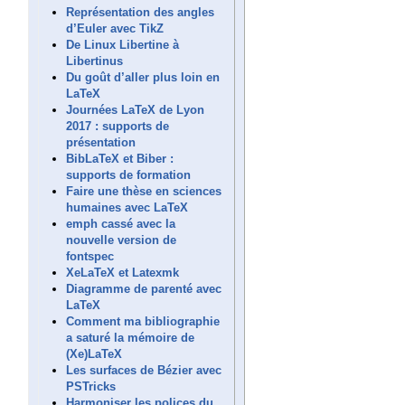
Représentation des angles
d’Euler avec TikZ
De Linux Libertine à
Libertinus
Du goût d’aller plus loin en
LaTeX
Journées LaTeX de Lyon
2017 : supports de
présentation
BibLaTeX et Biber :
supports de formation
Faire une thèse en sciences
humaines avec LaTeX
emph cassé avec la
nouvelle version de
fontspec
XeLaTeX et Latexmk
Diagramme de parenté avec
LaTeX
Comment ma bibliographie
a saturé la mémoire de
(Xe)LaTeX
Les surfaces de Bézier avec
PSTricks
Harmoniser les polices du