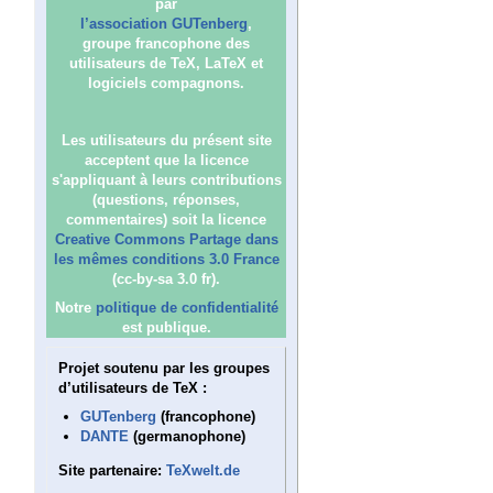
par
l’association GUTenberg
,
groupe francophone des
utilisateurs de TeX, LaTeX et
logiciels compagnons.
Les utilisateurs du présent site
acceptent que la licence
s'appliquant à leurs contributions
(questions, réponses,
commentaires) soit la licence
Creative Commons Partage dans
les mêmes conditions 3.0 France
(cc-by-sa 3.0 fr).
Notre
politique de confidentialité
est publique.
Projet soutenu par les groupes
d’utilisateurs de TeX :
GUTenberg
(francophone)
DANTE
(germanophone)
Site partenaire:
TeXwelt.de