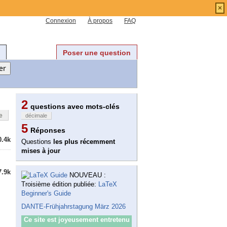
×
Connexion
À propos
FAQ
Poser une question
2
questions avec mots-clés
e
décimale
5
Réponses
0.4k
Questions
les plus récemment
mises à jour
7.9k
NOUVEAU :
Troisième édition publiée:
LaTeX
Beginner's Guide
DANTE-Frühjahrstagung März 2026
Ce site est joyeusement entretenu