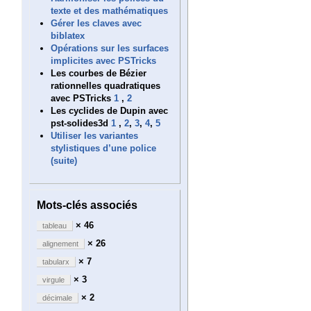
texte et des mathématiques
Gérer les claves avec
biblatex
Opérations sur les surfaces
implicites avec PSTricks
Les courbes de Bézier
rationnelles quadratiques
avec PSTricks
1
,
2
Les cyclides de Dupin avec
pst-solides3d
1
,
2
,
3
,
4
,
5
Utiliser les variantes
stylistiques d’une police
(suite)
Mots-clés associés
× 46
tableau
× 26
alignement
× 7
tabularx
× 3
virgule
× 2
décimale