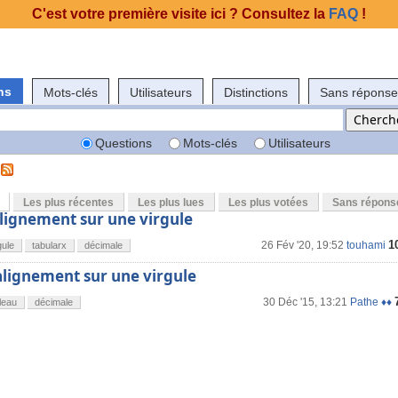
C'est votre première visite ici ? Consultez la
FAQ
!
ns
Mots-clés
Utilisateurs
Distinctions
Sans réponse
Questions
Mots-clés
Utilisateurs
Les plus récentes
Les plus lues
Les plus votées
Sans répons
alignement sur une virgule
1
26 Fév '20, 19:52
touhami
gule
tabularx
décimale
alignement sur une virgule
30 Déc '15, 13:21
Pathe ♦♦
leau
décimale