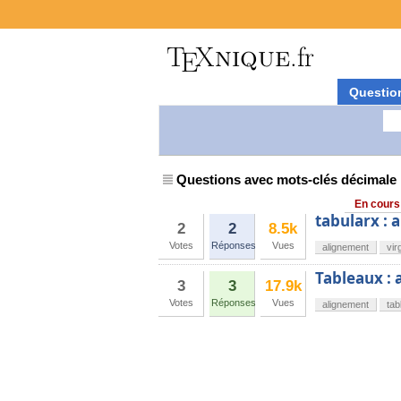
Questio
Questions avec mots-clés décimale
En cours
tabularx : 
2
2
8.5k
Votes
Réponses
Vues
alignement
vir
Tableaux : 
3
3
17.9k
Votes
Réponses
Vues
alignement
tab