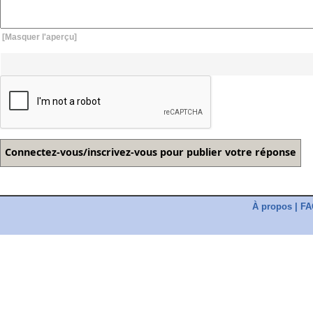
[Masquer l'aperçu]
À propos
|
FA