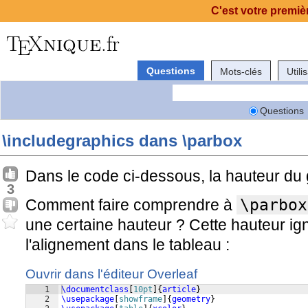
C'est votre premièr
Questions
Mots-clés
Utili
Questions
\includegraphics dans \parbox
Dans le code ci-dessous, la hauteur du 
3
Comment faire comprendre à
\parbox
une certaine hauteur ? Cette hauteur ig
l'alignement dans le tableau :
Ouvrir dans l'éditeur Overleaf
1
\documentclass
[
10pt
]
{
article
}
2
\usepackage
[
showframe
]
{
geometry
}