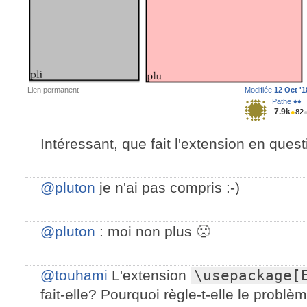
Lien permanent
Modifiée
12 Oct '1
Pathe ♦♦
7.9k
●
82
Intéressant, que fait l'extension en quest
@pluton
je n'ai pas compris :-)
@pluton
: moi non plus 🙁
@touhami
L'extension
\usepackage[
fait-elle? Pourquoi règle-t-elle le problè