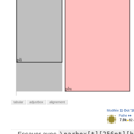
tabular
adjustbox
alignement
Modifiée
11 Oct '1
Pathe ♦♦
7.9k
●
82
Essayer avec
\parbox[t][256pt][b