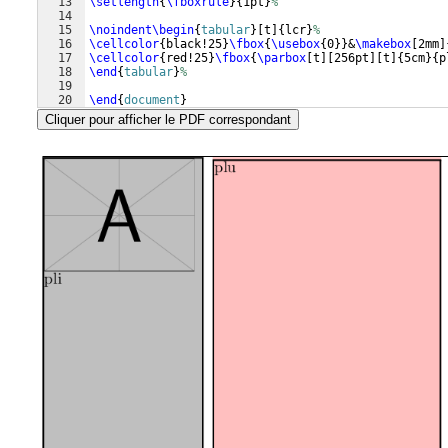
13
\setlength
{
\fboxrule
}
{
1pt
}
%
14
15
\noindent
\begin
{
tabular
}
[
t
]
{
lcr
}
%
16
\cellcolor
{
black!25
}
\fbox
{
\usebox
{
0
}}
&
\makebox
[
2mm
]
17
\cellcolor
{
red!25
}
\fbox
{
\parbox
[
t
]
[
256pt
]
[
t
]
{
5cm
}
{
p
18
\end
{
tabular
}
%
19
20
\end
{
document
}
Cliquer pour afficher le PDF correspondant