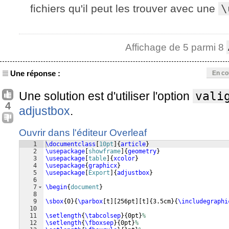
fichiers qu'il peut les trouver avec une
\
Affichage de 5 parmi 8
Une réponse :
En co
Une solution est d'utiliser l'option
vali
4
adjustbox
.
Ouvrir dans l'éditeur Overleaf
1
\documentclass
[
10pt
]
{
article
}
2
\usepackage
[
showframe
]
{
geometry
}
3
\usepackage
[
table
]
{
xcolor
}
4
\usepackage
{
graphicx
}
5
\usepackage
[
Export
]
{
adjustbox
}
6
7
\begin
{
document
}
8
9
\sbox
{
0
}
{
\parbox
[
t
]
[
256pt
]
[
t
]
{
3.5cm
}
{
\includegraphi
10
11
\setlength
{
\tabcolsep
}
{
0pt
}
%
12
\setlength
{
\fboxsep
}
{
0pt
}
%