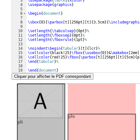
3
\usepackage
[
table
]
{
xcolor
}
4
\usepackage
{
graphicx
}
5
6
\begin
{
document
}
7
8
\sbox
{
0
}
{
\parbox
[
t
]
[
256pt
]
[
t
]
{
3.5cm
}
{
\includegraphi
9
10
\setlength
{
\tabcolsep
}
{
0pt
}
%
11
\setlength
{
\fboxsep
}
{
0pt
}
%
12
\setlength
{
\fboxrule
}
{
1pt
}
%
13
14
\noindent
\begin
{
tabular
}
[
t
]
{
lcr
}
%
15
\cellcolor
{
black!25
}
\fbox
{
\usebox
{
0
}}
&
\makebox
[
2mm
]
16
\cellcolor
{
red!25
}
\fbox
{
\parbox
[
t
]
[
256pt
]
[
t
]
{
5cm
}
{
p
17
\end
{
tabular
}
%
18
19
\end
{
document
}
Cliquer pour afficher le PDF correspondant