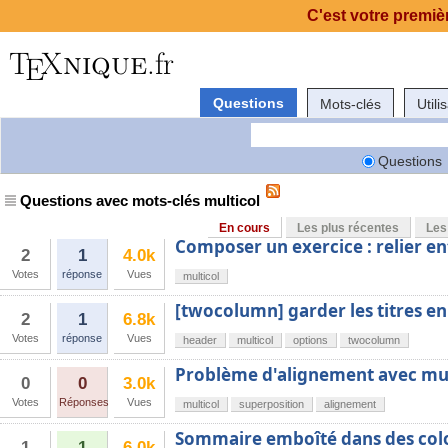
C'est votre premièr
Questions
Mots-clés
Utili
Questions
Questions avec mots-clés multicol
En cours
Les plus récentes
Les
Composer un exercice : relier en
2
1
4.0k
Votes
réponse
Vues
multicol
[twocolumn] garder les titres en
2
1
6.8k
Votes
réponse
Vues
header
multicol
options
twocolumn
Problème d'alignement avec mul
0
0
3.0k
Votes
Réponses
Vues
multicol
superposition
alignement
Sommaire emboîté dans des col
1
1
6.0k