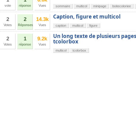
vote
réponse
Vues
sommaire
multicol
minipage
boitecoloriee
Caption, figure et multicol
2
2
14.3k
Votes
Réponses
Vues
caption
multicol
figure
Un long texte de plusieurs page
2
1
9.2k
tcolorbox
Votes
réponse
Vues
multicol
tcolorbox