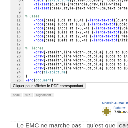
6
\begin
{
tikzpicture
}
[
scale=.68,every node/.style
7
\tikzset
{
quadri
}
=
[
rectangle,draw,fill=white
]
8
\tikzset
{
case/.style=
{
text width=3cm,text cente
9
10
% Cases
11
\node
[
case
]
(
Ed
)
 at 
(
0,4
)
{
\large\textbf
{
Éduens
12
\node
[
case
]
(
Opp
)
 at 
(
0,0
)
{
\large\textbf
{
Oppid
13
\node
[
case
]
(
Acc
)
 at 
(
-6,-4
)
{
\large\textbf
{
Voi
14
\node
[
case
]
(
Gis
)
 at 
(
-2,-4
)
{
\large\textbf
{
Gis
15
\node
[
case
]
(
Eau
)
 at 
(
2,-4
)
{
\large\textbf
{
Prés
16
\node
[
case
]
(
Def
)
 at 
(
6,-4
)
{
\large\textbf
{
Alti
17
18
% Flèches
19
\draw
[
-stealth,line width=5pt,blue
]
(
Ed
)
 to 
(
Op
20
\draw
[
-stealth,line width=5pt,blue
]
(
Opp
)
 to 
(
A
21
\draw
[
-stealth,line width=5pt,blue
]
(
Opp
)
 to 
(
G
22
\draw
[
-stealth,line width=5pt,blue
]
(
Opp
)
 to 
(
E
23
\draw
[
-stealth,line width=5pt,blue
]
(
Opp
)
 to 
(
D
24
\end
{
tikzpicture
}
25
}
26
\end
{
document
}
Cliquer pour afficher le PDF correspondant
node
tikz
alignement
Modifiée
31 Mai '1
Pathe ♦♦
7.9k
●
82
Le EMC ne marche pas : qu’est-que
ca