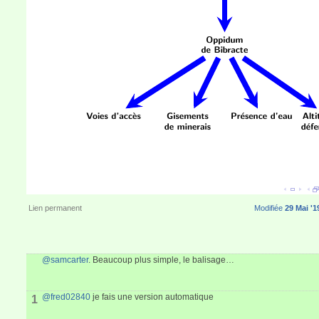
Lien permanent
Modifiée
29 Mai '1
@samcarter
. Beaucoup plus simple, le balisage…
@fred02840
je fais une version automatique
1