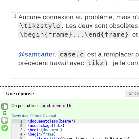
Aucune connexion au problème, mais n'u
1
\tikzstyle
. Les deux sont obsolètes. 
\begin{frame}...\end{frame}
e
@samcarter
.
case.c
est à remplacer 
précédent travail avec
tikz
) : je le cor
Une réponse :
En co
On peut utiliser
anchor=north
:
5
Ouvrir dans l'éditeur Overleaf
1
\documentclass
{
beamer
}
2
\usepackage
{
tikz
}
3
\begin
{
document
}
4
\begin
{
frame
}
5
\frametitle
{
Occupation du site de Bibracte
}