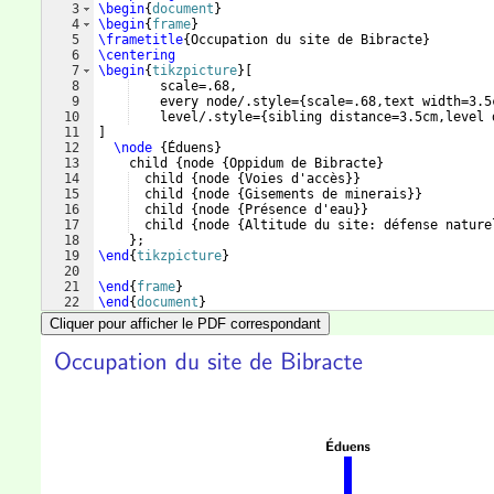
3
\begin
{
document
}
4
\begin
{
frame
}
5
\frametitle
{
Occupation du site de Bibracte
}
6
\centering
7
\begin
{
tikzpicture
}
[
8
    scale=.68,
9
    every node/.style=
{
scale=.68,text width=3.5
10
    level/.style=
{
sibling distance=3.5cm,level 
11
]
12
\node
{
Éduens
}
13
    child 
{
node 
{
Oppidum de Bibracte
}
14
  child 
{
node 
{
Voies d'accès
}}
15
  child 
{
node 
{
Gisements de minerais
}}
16
  child 
{
node 
{
Présence d'eau
}}
17
  child 
{
node 
{
Altitude du site: défense nature
18
}
;
19
\end
{
tikzpicture
}
20
21
\end
{
frame
}
22
\end
{
document
}
Cliquer pour afficher le PDF correspondant