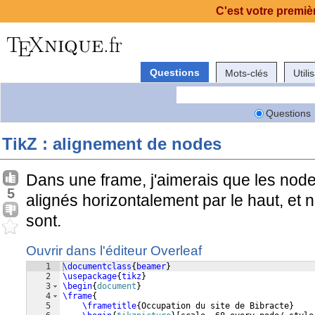
C'est votre premièr
Questions
Mots-clés
Utili
Questions
TikZ : alignement de nodes
Dans une frame, j'aimerais que les node
5
alignés horizontalement par le haut, et 
sont.
Ouvrir dans l'éditeur Overleaf
1
\documentclass
{
beamer
}
2
\usepackage
{
tikz
}
3
\begin
{
document
}
4
\frame
{
5
\frametitle
{
Occupation du site de Bibracte
}