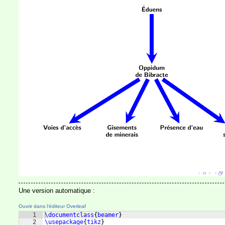
Une version automatique :
Ouvrir dans l'éditeur Overleaf
1
\documentclass
{
beamer
}
2
\usepackage
{
tikz
}