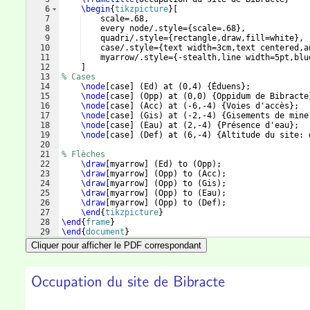
6
\begin
{
tikzpicture
}
[
7
    scale=.68,
8
    every node/.style=
{
scale=.68
}
,
9
    quadri/.style=
{
rectangle,draw,fill=white
}
,
10
    case/.style=
{
text width=3cm,text centered,a
11
    myarrow/.style=
{
-stealth,line width=5pt,blu
12
]
13
% Cases
14
\node
[
case
]
(
Ed
)
 at 
(
0,4
)
{
Éduens
}
;
15
\node
[
case
]
(
Opp
)
 at 
(
0,0
)
{
Oppidum de Bibracte
16
\node
[
case
]
(
Acc
)
 at 
(
-6,-4
)
{
Voies d'accès
}
;
17
\node
[
case
]
(
Gis
)
 at 
(
-2,-4
)
{
Gisements de mine
18
\node
[
case
]
(
Eau
)
 at 
(
2,-4
)
{
Présence d'eau
}
;
19
\node
[
case
]
(
Def
)
 at 
(
6,-4
)
{
Altitude du site: 
20
21
% Flèches
22
\draw
[
myarrow
]
(
Ed
)
 to 
(
Opp
)
; 
23
\draw
[
myarrow
]
(
Opp
)
 to 
(
Acc
)
;
24
\draw
[
myarrow
]
(
Opp
)
 to 
(
Gis
)
;
25
\draw
[
myarrow
]
(
Opp
)
 to 
(
Eau
)
;
26
\draw
[
myarrow
]
(
Opp
)
 to 
(
Def
)
;
27
\end
{
tikzpicture
}
28
\end
{
frame
}
29
\end
{
document
}
Cliquer pour afficher le PDF correspondant