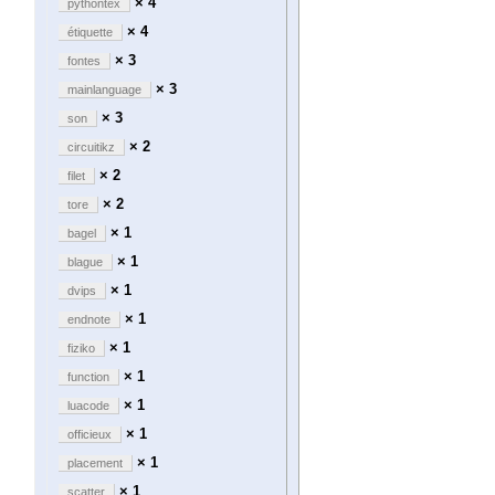
× 4
pythontex
× 4
étiquette
× 3
fontes
× 3
mainlanguage
× 3
son
× 2
circuitikz
× 2
filet
× 2
tore
× 1
bagel
× 1
blague
× 1
dvips
× 1
endnote
× 1
fiziko
× 1
function
× 1
luacode
× 1
officieux
× 1
placement
× 1
scatter