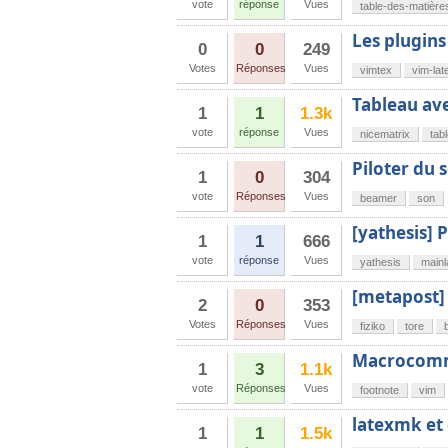
vote
réponse
Vues
table-des-matière
Les plugins
0
0
249
Votes
Réponses
Vues
vimtex
vim-lat
Tableau av
1
1
1.3k
vote
réponse
Vues
nicematrix
tab
Piloter du
1
0
304
vote
Réponses
Vues
beamer
son
[yathesis]
1
1
666
vote
réponse
Vues
yathesis
main
[metapost] 
2
0
353
Votes
Réponses
Vues
fiziko
tore
Macrocomma
1
3
1.1k
vote
Réponses
Vues
footnote
vim
latexmk et 
1
1
1.5k