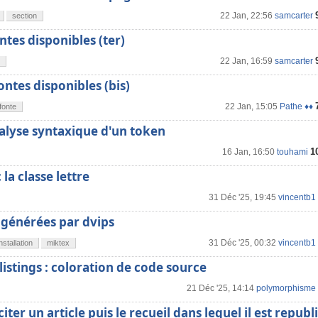
22 Jan, 22:56
samcarter
section
ntes disponibles (ter)
22 Jan, 16:59
samcarter
ontes disponibles (bis)
22 Jan, 15:05
Pathe ♦♦
fonte
alyse syntaxique d'un token
1
16 Jan, 16:50
touhami
la classe lettre
31 Déc '25, 19:45
vincentb1
 générées par dvips
31 Déc '25, 00:32
vincentb1
installation
miktex
istings : coloration de code source
21 Déc '25, 14:14
polymorphisme
iter un article puis le recueil dans lequel il est republ