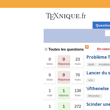
Questio
Toutes les questions
En cours
Problème T
0
0
23
Votes
Réponses
Vues
tlpdb
installati
Lancer du s
0
0
70
Votes
Réponses
Vues
son
\ifthenelse
1
1
130
vote
réponse
Vues
ifthenelse
Scinder une
1
1
272