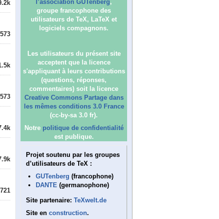
l’association GUTenberg
,
9.2k
groupe francophone des
utilisateurs de TeX, LaTeX et
logiciels compagnons.
573
Les utilisateurs du présent site
acceptent que la licence
1.5k
s'appliquant à leurs contributions
(questions, réponses,
commentaires) soit la licence
573
Creative Commons Partage dans
les mêmes conditions 3.0 France
(cc-by-sa 3.0 fr).
7.4k
Notre
politique de confidentialité
est publique.
Projet soutenu par les groupes
7.9k
d’utilisateurs de TeX :
GUTenberg
(francophone)
DANTE
(germanophone)
721
Site partenaire:
TeXwelt.de
Site en
construction
.