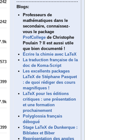
242
Blogs:
Professeurs de
mathématiques dans le
242
secondaire, connaissez-
vous le package
ProfCollege
de Christophe
7.9k
Poulain ? Il est aussi utile
que bien documenté !
Écrire la chimie avec LaTeX
La traduction française de la
573
doc de Koma-Script
Les excellents packages
LaTeX de Stéphane Pasquet
399
: de quoi rédiger des cours
magnifiques !
LaTeX pour les éditions
critiques : une présentation
7.9k
et une formation
prochainement
Polyglossia français
débogué
Stage LaTeX de Dunkerque :
399
Biblatex et Biber
Représentation des angles