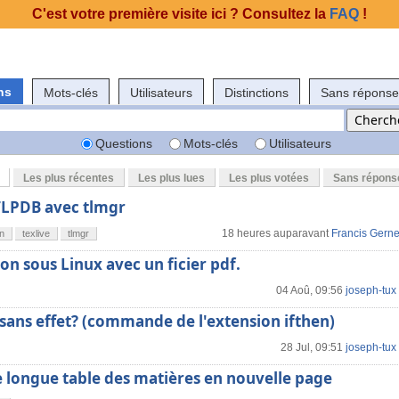
C'est votre première visite ici ? Consultez la
FAQ
!
ns
Mots-clés
Utilisateurs
Distinctions
Sans réponse
Questions
Mots-clés
Utilisateurs
Les plus récentes
Les plus lues
Les plus votées
Sans répons
LPDB avec tlmgr
18 heures auparavant
Francis Gerne
on
texlive
tlmgr
on sous Linux avec un ficier pdf.
04 Aoû, 09:56
joseph-tux
 sans effet? (commande de l'extension ifthen)
28 Jul, 09:51
joseph-tux
 longue table des matières en nouvelle page