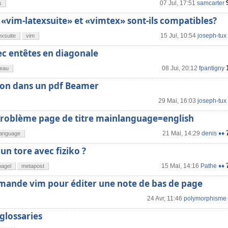
07 Jul, 17:51
samcarter
s
 «vim-latexsuite» et «vimtex» sont-ils compatibles?
15 Jui, 10:54
joseph-tux
exsuite
vim
ec entêtes en diagonale
08 Jui, 20:12
fpantigny
leau
 son dans un pdf Beamer
29 Mai, 16:03
joseph-tux
 Problème page de titre mainlanguage=english
21 Mai, 14:29
denis ♦♦
language
un tore avec fiziko ?
15 Mai, 14:16
Pathe ♦♦
bagel
metapost
nde vim pour éditer une note de bas de page
24 Avr, 11:46
polymorphisme
glossaries