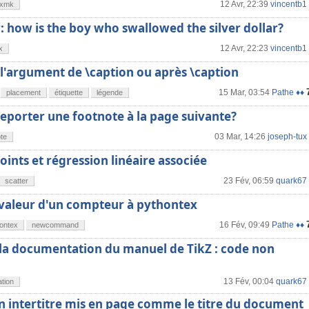
12 Avr, 22:39
vincentb1
exmk
: how is the boy who swallowed the silver dollar?
12 Avr, 22:23
vincentb1
x
 l'argument de \caption ou après \caption
15 Mar, 03:54
Pathe ♦♦
placement
étiquette
légende
porter une footnote à la page suivante?
03 Mar, 14:26
joseph-tux
te
ints et régression linéaire associée
23 Fév, 06:59
quark67
scatter
 valeur d'un compteur à pythontex
16 Fév, 09:49
Pathe ♦♦
ontex
newcommand
 la documentation du manuel de TikZ : code non
13 Fév, 00:04
quark67
tion
n intertitre mis en page comme le titre du document