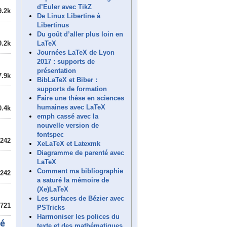
d’Euler avec TikZ
9.2k
De Linux Libertine à
Libertinus
Du goût d’aller plus loin en
LaTeX
9.2k
Journées LaTeX de Lyon
2017 : supports de
présentation
7.9k
BibLaTeX et Biber :
supports de formation
Faire une thèse en sciences
humaines avec LaTeX
0.4k
emph cassé avec la
nouvelle version de
fontspec
242
XeLaTeX et Latexmk
Diagramme de parenté avec
LaTeX
Comment ma bibliographie
242
a saturé la mémoire de
(Xe)LaTeX
Les surfaces de Bézier avec
721
PSTricks
Harmoniser les polices du
ié
texte et des mathématiques