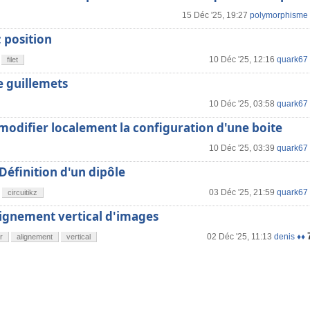
15 Déc '25, 19:27
polymorphisme
 ; position
10 Déc '25, 12:16
quark67
filet
e guillemets
10 Déc '25, 03:58
quark67
modifier localement la configuration d'une boite
10 Déc '25, 03:39
quark67
 Définition d'un dipôle
03 Déc '25, 21:59
quark67
circuitikz
lignement vertical d'images
02 Déc '25, 11:13
denis ♦♦
r
alignement
vertical