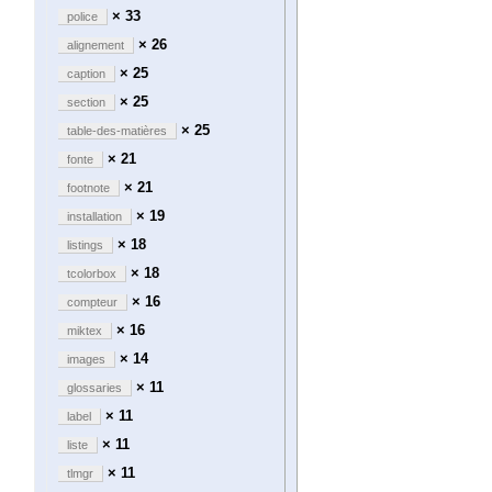
× 33
police
× 26
alignement
× 25
caption
× 25
section
× 25
table-des-matières
× 21
fonte
× 21
footnote
× 19
installation
× 18
listings
× 18
tcolorbox
× 16
compteur
× 16
miktex
× 14
images
× 11
glossaries
× 11
label
× 11
liste
× 11
tlmgr