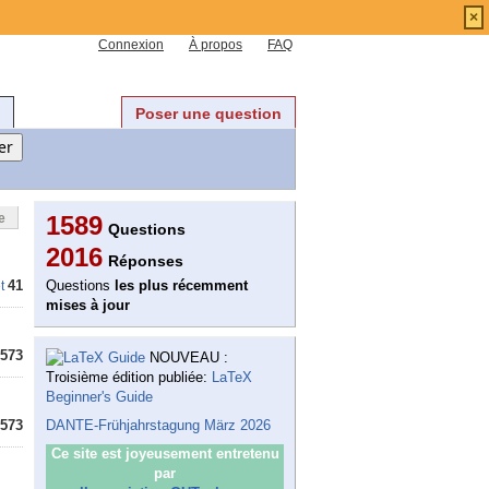
×
Connexion
À propos
FAQ
Poser une question
e
1589
Questions
2016
Réponses
41
Questions
les plus récemment
t
mises à jour
573
NOUVEAU :
Troisième édition publiée:
LaTeX
Beginner's Guide
573
DANTE-Frühjahrstagung März 2026
Ce site est joyeusement entretenu
par