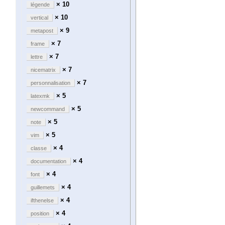
× 10
légende
× 10
vertical
× 9
metapost
× 7
frame
× 7
lettre
× 7
nicematrix
× 7
personnalisation
× 5
latexmk
× 5
newcommand
× 5
note
× 5
vim
× 4
classe
× 4
documentation
× 4
font
× 4
guillemets
× 4
ifthenelse
× 4
position