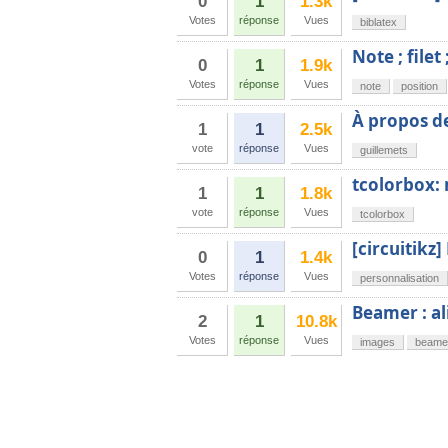
0
1
1.3k
Votes
réponse
Vues
biblatex
Note ; filet
0
1
1.9k
Votes
réponse
Vues
note
position
À propos d
1
1
2.5k
vote
réponse
Vues
guillemets
tcolorbox: 
1
1
1.8k
vote
réponse
Vues
tcolorbox
[circuitikz]
0
1
1.4k
Votes
réponse
Vues
personnalisation
Beamer : a
2
1
10.8k
Votes
réponse
Vues
images
beame