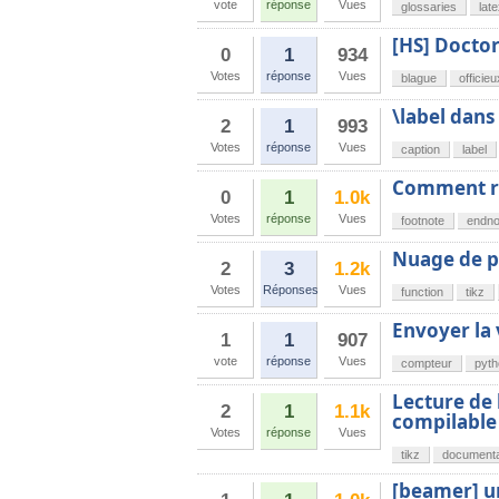
vote
réponse
Vues
glossaries
lat
[HS] Doctor
0
1
934
Votes
réponse
Vues
blague
officieu
\label dans
2
1
993
Votes
réponse
Vues
caption
label
Comment re
0
1
1.0k
Votes
réponse
Vues
footnote
endno
Nuage de po
2
3
1.2k
Votes
Réponses
Vues
function
tikz
Envoyer la
1
1
907
vote
réponse
Vues
compteur
pyth
Lecture de
2
1
1.1k
compilable
Votes
réponse
Vues
tikz
documenta
[beamer] u