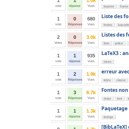
1
1
1.0k
vote
réponse
Vues
beamer
frame
Liste des fo
1
0
680
vote
Réponses
Vues
fontes
luacode
Listes des f
2
0
3.0k
Votes
Réponses
Vues
liste
police
LaTeX3 : an
1
1
935
vote
réponse
Vues
token
erreur avec 
1
2
1.9k
vote
Réponses
Vues
lettre
classe
Fontes non
1
3
6.7k
vote
Réponses
Vues
dvips
font
Paquetage l
1
1
1.3k
vote
réponse
Vues
listings
[BibLaTeX] c