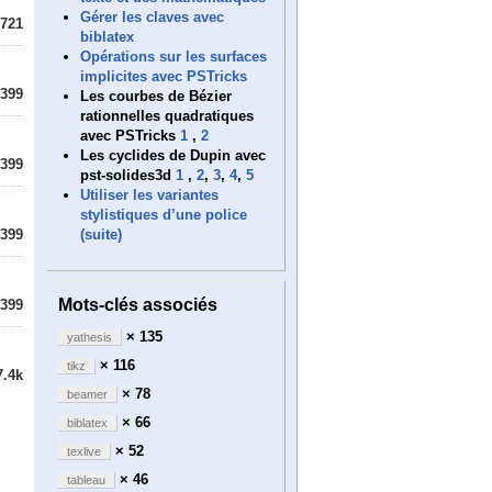
Gérer les claves avec
721
biblatex
Opérations sur les surfaces
implicites avec PSTricks
399
Les courbes de Bézier
rationnelles quadratiques
avec PSTricks
1
,
2
Les cyclides de Dupin avec
399
pst-solides3d
1
,
2
,
3
,
4
,
5
Utiliser les variantes
stylistiques d’une police
(suite)
399
Mots-clés associés
399
× 135
yathesis
× 116
tikz
7.4k
× 78
beamer
× 66
biblatex
× 52
texlive
× 46
tableau