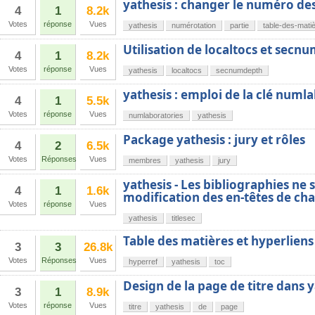
yathesis : changer le numéro des
4
1
8.2k
Votes
réponse
Vues
yathesis
numérotation
partie
table-des-mati
Utilisation de localtocs et secn
4
1
8.2k
Votes
réponse
Vues
yathesis
localtocs
secnumdepth
yathesis : emploi de la clé numl
4
1
5.5k
Votes
réponse
Vues
numlaboratories
yathesis
Package yathesis : jury et rôles
4
2
6.5k
Votes
Réponses
Vues
membres
yathesis
jury
yathesis - Les bibliographies ne 
4
1
1.6k
modification des en-têtes de cha
Votes
réponse
Vues
yathesis
titlesec
Table des matières et hyperliens
3
3
26.8k
Votes
Réponses
Vues
hyperref
yathesis
toc
Design de la page de titre dans 
3
1
8.9k
Votes
réponse
Vues
titre
yathesis
de
page