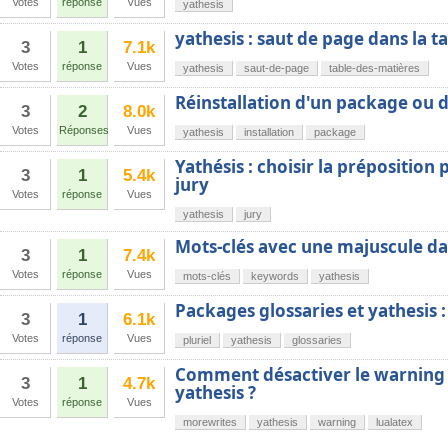
Votes
réponse
Vues
yathesis
yathesis : saut de page dans la t
3
1
7.1k
Votes
réponse
Vues
yathesis
saut-de-page
table-des-matières
Réinstallation d'un package ou d
3
2
8.0k
Votes
Réponses
Vues
yathesis
installation
package
Yathésis : choisir la préposition
3
1
5.4k
jury
Votes
réponse
Vues
yathesis
jury
Mots-clés avec une majuscule da
3
1
7.4k
Votes
réponse
Vues
mots-clés
keywords
yathesis
Packages glossaries et yathesis :
3
1
6.1k
Votes
réponse
Vues
pluriel
yathesis
glossaries
Comment désactiver le warning
3
1
4.7k
yathesis ?
Votes
réponse
Vues
morewrites
yathesis
warning
lualatex