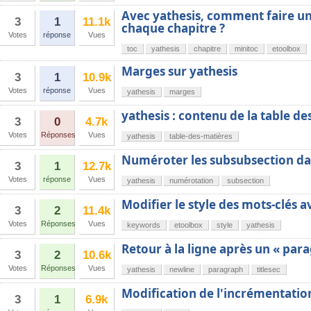
Avec yathesis, comment faire un
3
1
11.1k
chaque chapitre ?
Votes
réponse
Vues
toc
yathesis
chapitre
minitoc
etoolbox
Marges sur yathesis
3
1
10.9k
Votes
réponse
Vues
yathesis
marges
yathesis : contenu de la table de
3
0
4.7k
Votes
Réponses
Vues
yathesis
table-des-matières
Numéroter les subsubsection dan
3
1
12.7k
Votes
réponse
Vues
yathesis
numérotation
subsection
Modifier le style des mots-clés a
3
2
11.4k
Votes
Réponses
Vues
keywords
etoolbox
style
yathesis
Retour à la ligne après un « par
3
2
10.6k
Votes
Réponses
Vues
yathesis
newline
paragraph
titlesec
Modification de l'incrémentatio
3
1
6.9k