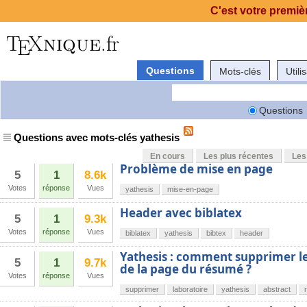
C'est votre premièr
Questions
Mots-clés
Utili
Questions
Questions avec mots-clés yathesis
En cours
Les plus récentes
Les
Problème de mise en page
5
1
8.6k
Votes
réponse
Vues
yathesis
mise-en-page
Header avec biblatex
5
1
9.3k
Votes
réponse
Vues
biblatex
yathesis
bibtex
header
Yathesis : comment supprimer le
5
1
9.7k
de la page du résumé ?
Votes
réponse
Vues
supprimer
laboratoire
yathesis
abstract