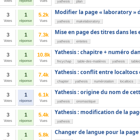
Votes
réponse
Vues
yathesis
plan
Modifier la page « laboratory » 
3
1
5.2k
Votes
réponse
Vues
yathesis
makelaboratory
Mise en page des titres dans les
3
1
7.3k
Votes
réponse
Vues
yathesis
entetes
Yathesis : chapitre + numéro dan
3
1
10.8k
Votes
réponse
Vues
fncychap
table-des-matières
yathesis
table
Yathesis : conflit entre localtocs
3
1
7.4k
Votes
réponse
Vues
chapter
yathesis
numérotation
localtocs
Yathesis : origine du nom de cett
3
1
6.1k
Votes
réponse
Vues
yathesis
onomastique
Yathesis : modification de la pag
3
1
5.4k
Votes
réponse
Vues
yathesis
Changer de langue pour la page 
3
1
5.8k