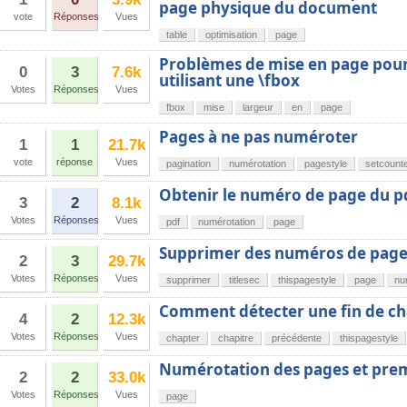
page physique du document
vote
Réponses
Vues
table
optimisation
page
Problèmes de mise en page pou
0
3
7.6k
utilisant une \fbox
Votes
Réponses
Vues
fbox
mise
largeur
en
page
Pages à ne pas numéroter
1
1
21.7k
vote
réponse
Vues
pagination
numérotation
pagestyle
setcount
Obtenir le numéro de page du p
3
2
8.1k
Votes
Réponses
Vues
pdf
numérotation
page
Supprimer des numéros de pag
2
3
29.7k
Votes
Réponses
Vues
supprimer
titlesec
thispagestyle
page
nu
Comment détecter une fin de ch
4
2
12.3k
Votes
Réponses
Vues
chapter
chapitre
précédente
thispagestyle
Numérotation des pages et prem
2
2
33.0k
Votes
Réponses
Vues
page