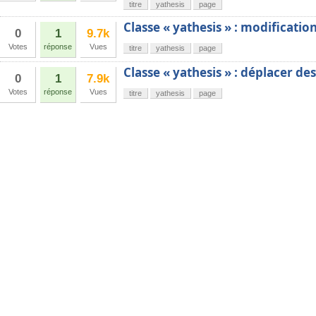
titre
yathesis
page
Classe « yathesis » : modificatio
0
1
9.7k
Votes
réponse
Vues
titre
yathesis
page
Classe « yathesis » : déplacer de
0
1
7.9k
Votes
réponse
Vues
titre
yathesis
page