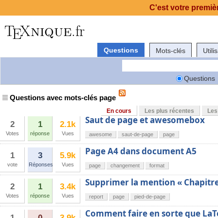
C'est votre premièr
Questions
Mots-clés
Utili
Questions
Questions avec mots-clés page
En cours
Les plus récentes
Les
Saut de page et awesomebox
2
1
2.1k
Votes
réponse
Vues
awesome
saut-de-page
page
Page A4 dans document A5
1
3
5.9k
vote
Réponses
Vues
page
changement
format
Supprimer la mention « Chapitre
2
1
3.4k
Votes
réponse
Vues
report
page
pied-de-page
Comment faire en sorte que LaTeX 
1
0
3.9k