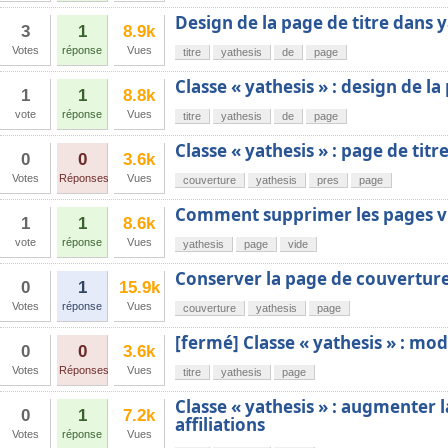
Design de la page de titre dans 
3
1
8.9k
Votes
réponse
Vues
titre
yathesis
de
page
Classe « yathesis » : design de la
1
1
8.8k
vote
réponse
Vues
titre
yathesis
de
page
Classe « yathesis » : page de ti
0
0
3.6k
Votes
Réponses
Vues
couverture
yathesis
pres
page
Comment supprimer les pages v
1
1
8.6k
vote
réponse
Vues
yathesis
page
vide
Conserver la page de couverture
0
1
15.9k
Votes
réponse
Vues
couverture
yathesis
page
[fermé] Classe « yathesis » : mod
0
0
3.6k
Votes
Réponses
Vues
titre
yathesis
page
Classe « yathesis » : augmenter l
0
1
7.2k
affiliations
Votes
réponse
Vues