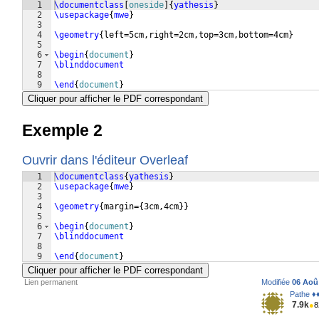
1
\documentclass
[
oneside
]
{
yathesis
}
2
\usepackage
{
mwe
}
3
4
\geometry
{
left=5cm,right=2cm,top=3cm,bottom=4cm
}
5
6
\begin
{
document
}
7
\blinddocument
8
9
\end
{
document
}
Cliquer pour afficher le PDF correspondant
Exemple 2
Ouvrir dans l'éditeur Overleaf
1
\documentclass
{
yathesis
}
2
\usepackage
{
mwe
}
3
4
\geometry
{
margin=
{
3cm,4cm
}}
5
6
\begin
{
document
}
7
\blinddocument
8
9
\end
{
document
}
Cliquer pour afficher le PDF correspondant
Lien permanent
Modifiée
06 Aoû 
Pathe ♦
7.9k
●
8