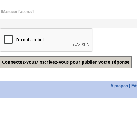
[Masquer l'aperçu]
À propos
|
FA