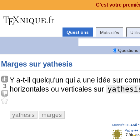
C'est votre premièr
Questions
Mots-clés
Utili
Questions
Marges sur yathesis
Y a-t-il quelqu'un qui a une idée sur co
3
horizontales ou verticales sur
yathesi
yathesis
marges
Modifiée
06 Aoû '
Pathe ♦♦
7.9k
●
82