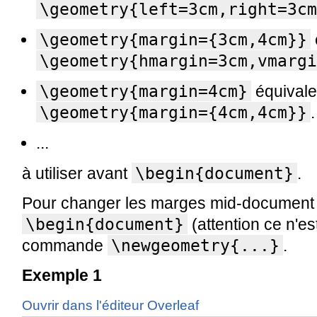
\geometry{left=3cm,right=3cm
\geometry{margin={3cm,4cm}}
\geometry{hmargin=3cm,vmargi
\geometry{margin=4cm}
équivale
\geometry{margin={4cm,4cm}}
.
...
\begin{document}
à utiliser avant
.
Pour changer les marges mid-document i
\begin{document}
(attention ce n'est
\newgeometry{...}
commande
.
Exemple 1
Ouvrir dans l'éditeur Overleaf