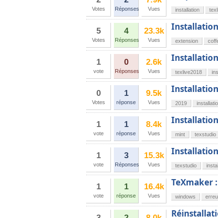
Votes
Réponses
Vues
installation
texl
Installatio
5
4
23.3k
Votes
Réponses
Vues
extension
coff
Installatio
1
0
2.6k
vote
Réponses
Vues
texlive2018
ins
Installatio
0
1
9.5k
Votes
réponse
Vues
2019
installati
Installation
1
1
8.4k
vote
réponse
Vues
mint
texstudio
Installatio
1
3
15.3k
vote
Réponses
Vues
texstudio
insta
TeXmaker :
1
1
16.4k
vote
réponse
Vues
windows
erreu
Réinstallat
3
2
8.0k