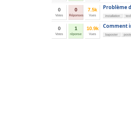
Problème d'
0
0
7.5k
Votes
Réponses
Vues
installation
texl
Comment ins
0
1
10.9k
Votes
réponse
Vues
baposter
post