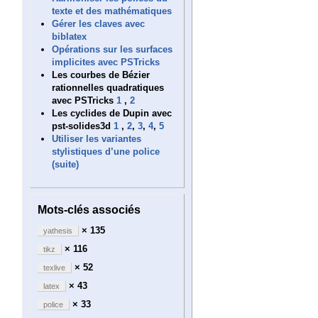
texte et des mathématiques
Gérer les claves avec
biblatex
Opérations sur les surfaces
implicites avec PSTricks
Les courbes de Bézier
rationnelles quadratiques
avec PSTricks
1
,
2
Les cyclides de Dupin avec
pst-solides3d
1
,
2
,
3
,
4
,
5
Utiliser les variantes
stylistiques d’une police
(suite)
Mots-clés associés
× 135
yathesis
× 116
tikz
× 52
texlive
× 43
latex
× 33
police