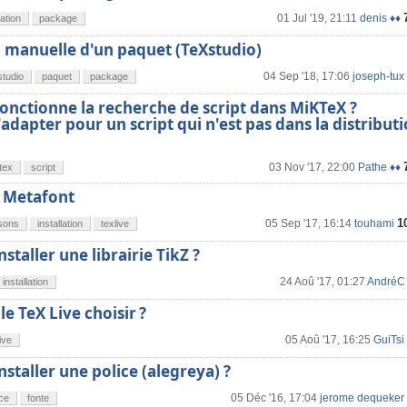
01 Jul '19, 21:11
denis ♦♦
lation
package
n manuelle d'un paquet (TeXstudio)
04 Sep '18, 17:06
joseph-tux
studio
paquet
package
nctionne la recherche de script dans MiKTeX ?
dapter pour un script qui n'est pas dans la distribut
03 Nov '17, 22:00
Pathe ♦♦
tex
script
 Metafont
1
05 Sep '17, 16:14
touhami
sons
installation
texlive
taller une librairie TikZ ?
24 Aoû '17, 01:27
AndréC
installation
le TeX Live choisir ?
05 Aoû '17, 16:25
GuiTsi
ive
taller une police (alegreya) ?
05 Déc '16, 17:04
jerome dequeker
ice
fonte