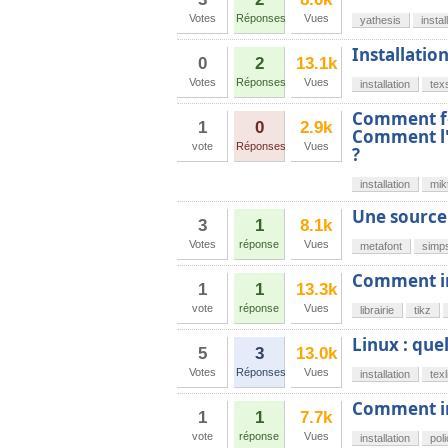
Votes
Réponses
Vues
yathesis
instal
Installatio
0
2
13.1k
Votes
Réponses
Vues
installation
tex
Comment fo
1
0
2.9k
Comment l'a
vote
Réponses
Vues
?
installation
mik
Une source
3
1
8.1k
Votes
réponse
Vues
metafont
simp
Comment ins
1
1
13.3k
vote
réponse
Vues
librairie
tikz
Linux : quel
5
3
13.0k
Votes
Réponses
Vues
installation
texl
Comment ins
1
1
7.7k
vote
réponse
Vues
installation
pol