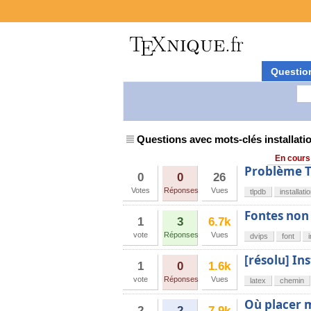
Questio
Questions avec mots-clés installati
En cours
Problème T
0
0
26
Votes
Réponses
Vues
tlpdb
installati
Fontes non
1
3
6.7k
vote
Réponses
Vues
dvips
font
[résolu] In
1
0
1.6k
vote
Réponses
Vues
latex
chemin
Où placer 
2
2
7.9k