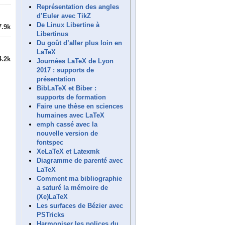
Représentation des angles
d’Euler avec TikZ
De Linux Libertine à
7.9k
Libertinus
Du goût d’aller plus loin en
LaTeX
4.2k
Journées LaTeX de Lyon
2017 : supports de
présentation
BibLaTeX et Biber :
supports de formation
Faire une thèse en sciences
humaines avec LaTeX
emph cassé avec la
nouvelle version de
fontspec
XeLaTeX et Latexmk
Diagramme de parenté avec
LaTeX
Comment ma bibliographie
a saturé la mémoire de
(Xe)LaTeX
Les surfaces de Bézier avec
PSTricks
Harmoniser les polices du