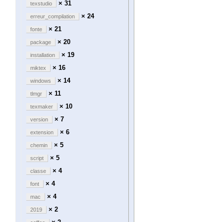
× 31
texstudio
× 24
erreur_compilation
× 21
fonte
× 20
package
× 19
installation
× 16
miktex
× 14
windows
× 11
tlmgr
× 10
texmaker
× 7
version
× 6
extension
× 5
chemin
× 5
script
× 4
classe
× 4
font
× 4
mac
× 2
2019