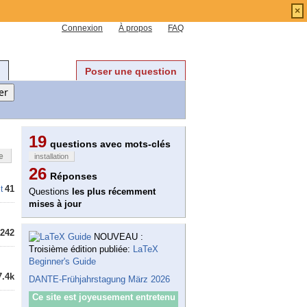
×
Connexion
À propos
FAQ
Poser une question
19
questions avec mots-clés
e
installation
26
Réponses
41
t
Questions
les plus récemment
mises à jour
242
NOUVEAU :
Troisième édition publiée:
LaTeX
Beginner's Guide
7.4k
DANTE-Frühjahrstagung März 2026
Ce site est joyeusement entretenu