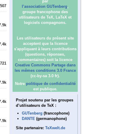
par
507
l’association GUTenberg
,
groupe francophone des
utilisateurs de TeX, LaTeX et
logiciels compagnons.
7.9k
Les utilisateurs du présent site
acceptent que la licence
7.4k
s'appliquant à leurs contributions
(questions, réponses,
commentaires) soit la licence
721
Creative Commons Partage dans
les mêmes conditions 3.0 France
(cc-by-sa 3.0 fr).
7.9k
Notre
politique de confidentialité
est publique.
Projet soutenu par les groupes
7.4k
d’utilisateurs de TeX :
GUTenberg
(francophone)
DANTE
(germanophone)
7.9k
Site partenaire:
TeXwelt.de