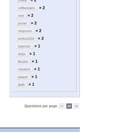
× 2
coffee
× 2
coffeestains
× 2
mint
× 2
poster
× 2
simpsons
× 2
texlive2018
× 1
baposter
× 1
dvips
× 1
librairie
× 1
metafont
× 1
paquet
× 1
tlpdb
Questions par page
15
30
50