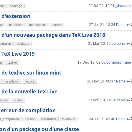
28 Jui '23, 10:01
jybaudais
ive
package
n d'extension
27 Jui '21, 13:34
Pathe ♦♦
ee
installation
coffeestains
texlive
n d'un nouveau package dans TeX Live 2018
31 Mar '20, 12:55
denis ♦♦
tallation
package
n TeX Live 2019
17 Déc '19, 02:06
polymorphisme
on
texlive
 de texlive sur linux mint
20 Nov '19, 00:37
Pathe ♦♦
installation
texlive
n de la nouvelle TeX Live
27 Aoû '19, 14:04
denis ♦♦
llation
texlive
 erreur de compilation
24 Jul '19, 03:40
Pathe ♦♦
r_compilation
version
installation
texmaker
ion d'un package ou d'une classe