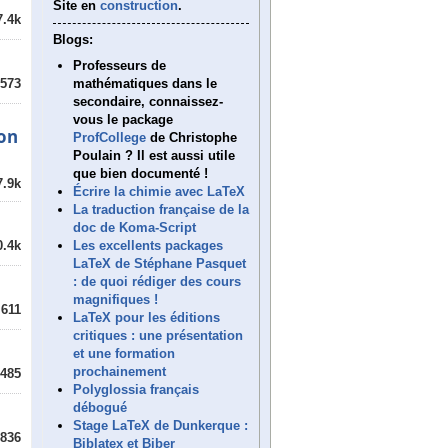
Site en
construction
.
7.4k
Blogs:
Professeurs de
mathématiques dans le
573
secondaire, connaissez-
vous le package
ion
ProfCollege
de Christophe
Poulain ? Il est aussi utile
que bien documenté !
7.9k
Écrire la chimie avec LaTeX
La traduction française de la
doc de Koma-Script
Les excellents packages
0.4k
LaTeX de Stéphane Pasquet
: de quoi rédiger des cours
magnifiques !
611
LaTeX pour les éditions
critiques : une présentation
et une formation
prochainement
485
Polyglossia français
débogué
Stage LaTeX de Dunkerque :
836
Biblatex et Biber