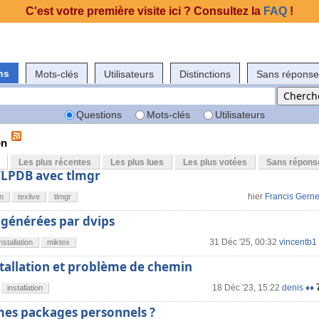
C'est votre première visite ici ? Consultez la
FAQ
!
ns
Mots-clés
Utilisateurs
Distinctions
Sans réponse
Questions
Mots-clés
Utilisateurs
on
Les plus récentes
Les plus lues
Les plus votées
Sans répons
LPDB avec tlmgr
hier
Francis Gerne
on
texlive
tlmgr
 générées par dvips
31 Déc '25, 00:32
vincentb1
installation
miktex
stallation et problème de chemin
18 Déc '23, 15:22
denis ♦♦
installation
mes packages personnels ?