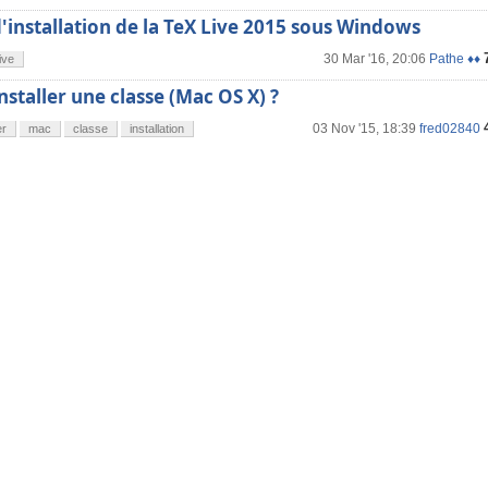
installation de la TeX Live 2015 sous Windows
30 Mar '16, 20:06
Pathe ♦♦
ive
taller une classe (Mac OS X) ?
03 Nov '15, 18:39
fred02840
er
mac
classe
installation