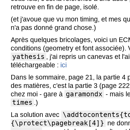
retrouve en fin de page, isolé.
(et j'avoue que vu mon timing, et mes 
n'a pas donné grand chose.)
Après quelques bricolages, voici un EC
conditions (geometry et font associée). V
yathesis
, j'ai repris un canevas et l'
téléchargeable :
ici
Dans le sommaire, page 21, la partie 4 
des matières, c'est la partie 3 (page 22
chez moi - gare à
garamondx
- mais l
times
.)
La solution avec
\addtocontents{t
{\protect\pagebreak[4]}
ne donn