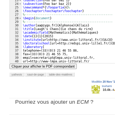
23
\subsection
{
Foo bar baz 1
}
24
\subsection
{
Foo bar baz 2
}}
25
\newcommand
*
{
\foopartie
}
{
%
26
\foochapter\foochapter\foochapter
}
27
%-------------------------------------------------
28
\begin
{
document
}
29
%-------------------------------------------------
30
\author
[
aa@zygo.fr
]
{
Alphonse
}
{
Allais
}
31
\title
[
Laugh's Chaos
]
{
Le chaos du rire
}
32
\academicfield
[
Mathematics
]
{
Mathématiques
}
33
\date
{
1
}
{
1
}
{
2015
}
34
\institute
[
url=http://www.univ-littoral.fr/
]
{
ULCO
}
35
\doctoralschool
[
url=http://edspi.univ-lille1.fr/
]
{
E
36
\laboratory
[
37
telephone=
(
33
)
(
0
)
3 21 46 55 86,
38
fax=
(
33
)
(
0
)
3 21 46 55 75,
39
email=secretariat@lmpa.univ-littoral.fr,
40
url=http://www-lmpa.univ-littoral.fr/
41
]
{
LMPA Joseph Liouville
}
{
%
Cliquer pour afficher le PDF correspondant
yathesis
saut-de-page
table-des-matières
Modifiée
20 Nov '1
touhami
10.4k
●
4
Pourriez vous ajouter un
ECM
?