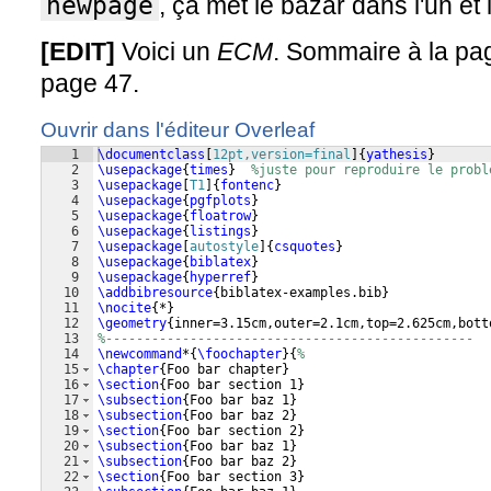
newpage
, ça met le bazar dans l'un et l
[EDIT]
Voici un
ECM
. Sommaire à la pag
page 47.
Ouvrir dans l'éditeur Overleaf
1
\documentclass
[
12pt,version=final
]
{
yathesis
}
2
\usepackage
{
times
}
%juste pour reproduire le probl
3
\usepackage
[
T1
]
{
fontenc
}
4
\usepackage
{
pgfplots
}
5
\usepackage
{
floatrow
}
6
\usepackage
{
listings
}
7
\usepackage
[
autostyle
]
{
csquotes
}
8
\usepackage
{
biblatex
}
9
\usepackage
{
hyperref
}
10
\addbibresource
{
biblatex-examples.bib
}
11
\nocite
{
*
}
12
\geometry
{
inner=3.15cm,outer=2.1cm,top=2.625cm,bott
13
%------------------------------------------------
14
\newcommand
*
{
\foochapter
}
{
%
15
\chapter
{
Foo bar chapter
}
16
\section
{
Foo bar section 1
}
17
\subsection
{
Foo bar baz 1
}
18
\subsection
{
Foo bar baz 2
}
19
\section
{
Foo bar section 2
}
20
\subsection
{
Foo bar baz 1
}
21
\subsection
{
Foo bar baz 2
}
22
\section
{
Foo bar section 3
}