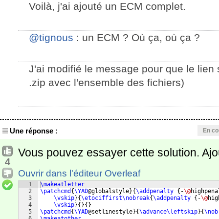
Voilà, j'ai ajouté un ECM complet.
@tignous
: un ECM ? Où ça, où ça ?
J'ai modifié le message pour que le lien soi
.zip avec l'ensemble des fichiers)
Une réponse :
En co
Vous pouvez essayer cette solution. Ajo
4
Ouvrir dans l'éditeur Overleaf
1
\makeatletter
2
\patchcmd
{
\YAD
@globalstyle
}
{
\addpenalty
{
-
\@
highpena
3
\vskip
}
{
\etociffirst\nobreak
{
\addpenalty
{
-
\@
hig
4
\vskip
}
{
}
{
}
5
\patchcmd
{
\YAD
@setlinestyle
}
{
\advance\leftskip
}
{
\nob
6
\makeatother